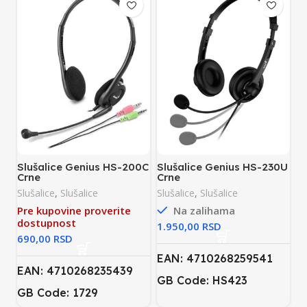
Slušalice Genius HS-200C
Slušalice Genius HS-230U
Crne
Crne
Slušalice
,
Slušalice
Slušalice
,
Slušalice
Pre kupovine proverite
Na zalihama
dostupnost
RSD
RSD
EAN: 4710268259541
EAN: 4710268235439
GB Code: HS423
GB Code: 1729