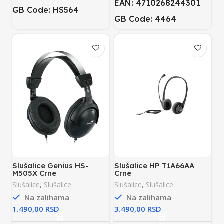
EAN: 4710268244301
GB Code: HS564
GB Code: 4464
Slušalice Genius HS-
Slušalice HP T1A66AA
M505X Crne
Crne
Slušalice
,
Slušalice
Slušalice
,
Slušalice
Na zalihama
Na zalihama
RSD
RSD