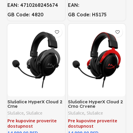
EAN: 4710268245674
EAN:
GB Code: 4820
GB Code: HS175
Slušalice HyperX Cloud 2
Slušalice HyperX Cloud 2
Crne
Crno Crvene
Slušalice
,
Slušalice
Slušalice
,
Slušalice
Pre kupovine proverite
Pre kupovine proverite
dostupnost
dostupnost
RSD
RSD