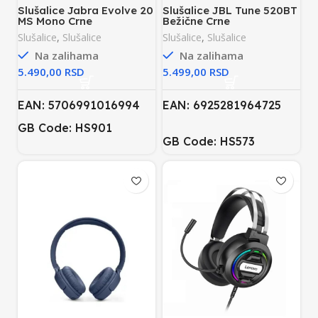
Slušalice Jabra Evolve 20
Slušalice JBL Tune 520BT
MS Mono Crne
Bežične Crne
Slušalice
,
Slušalice
Slušalice
,
Slušalice
Na zalihama
Na zalihama
RSD
RSD
EAN: 5706991016994
EAN: 6925281964725
GB Code: HS901
GB Code: HS573