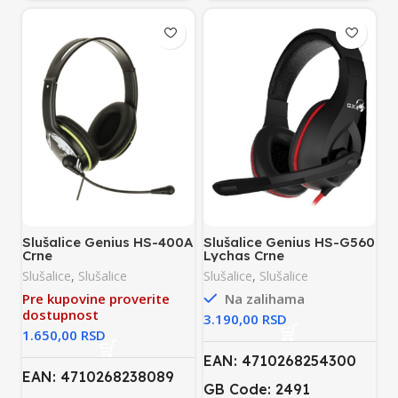
Slušalice Genius HS-400A
Slušalice Genius HS-G560
Crne
Lychas Crne
Slušalice
,
Slušalice
Slušalice
,
Slušalice
Pre kupovine proverite
Na zalihama
dostupnost
RSD
RSD
EAN: 4710268254300
EAN: 4710268238089
GB Code: 2491