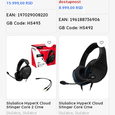
dostupnost
RSD
RSD
EAN: 197029008220
EAN: 196188736906
GB Code: HS493
GB Code: HS492
Slušalice HyperX Cloud
Slušalice HyperX Cloud
Stinger Core 2 Crne
Stinger Core Crne
Slušalice
,
Slušalice
Slušalice
,
Slušalice