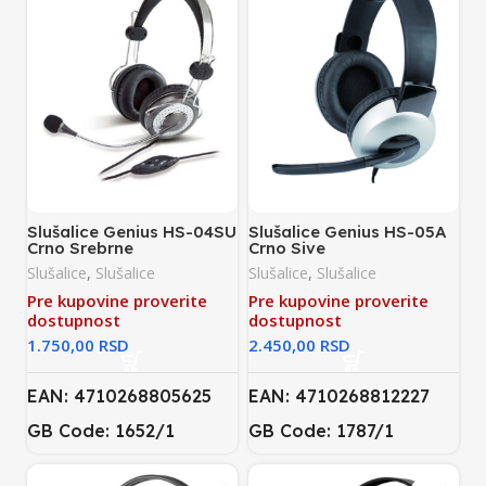
Slušalice Genius HS-04SU
Slušalice Genius HS-05A
Crno Srebrne
Crno Sive
Slušalice
,
Slušalice
Slušalice
,
Slušalice
Pre kupovine proverite
Pre kupovine proverite
dostupnost
dostupnost
RSD
RSD
EAN: 4710268805625
EAN: 4710268812227
GB Code: 1652/1
GB Code: 1787/1