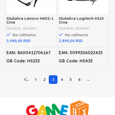
Slušalice Lenovo H402-1
Slušalice Logitech H110
Crne
Crne
Slušalice
,
Slušalice
Slušalice
,
Slušalice
Na zalihama
Na zalihama
RSD
RSD
EAN: 8600412706167
EAN: 5099206022423
GB Code: HS232
GB Code: HS425
←
1
2
3
4
5
6
→