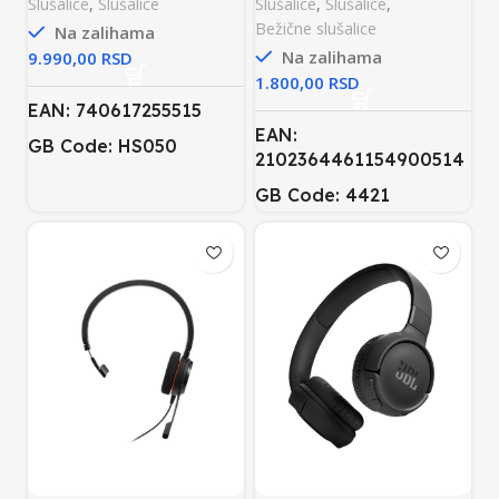
Slušalice
,
Slušalice
Slušalice
,
Slušalice
,
Bežične slušalice
Na zalihama
Na zalihama
RSD
RSD
EAN: 740617255515
EAN:
GB Code: HS050
2102364461154900514
GB Code: 4421