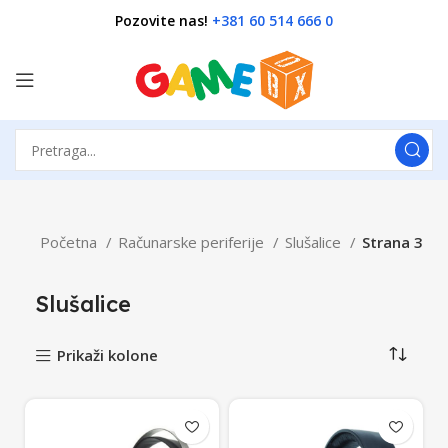
Pozovite nas!
+381 60 514 666 0
Početna
Računarske periferije
Slušalice
Strana 3
Slušalice
Prikaži kolone