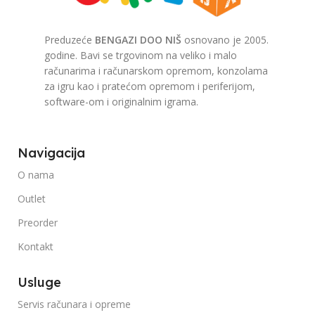
Preduzeće
BENGAZI DOO NIŠ
osnovano je 2005.
godine. Bavi se trgovinom na veliko i malo
računarima i računarskom opremom, konzolama
za igru kao i pratećom opremom i periferijom,
software-om i originalnim igrama.
Navigacija
O nama
Outlet
Preorder
Kontakt
Usluge
Servis računara i opreme