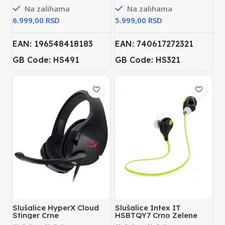
Na zalihama
Na zalihama
RSD
RSD
EAN: 196548418183
EAN: 740617272321
GB Code: HS491
GB Code: HS321
Slušalice HyperX Cloud
Slušalice Intex IT
Stinger Crne
HSBTQY7 Crno Zelene