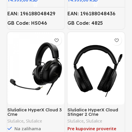
EAN: 196188048429
EAN: 196188048436
GB Code: HS046
GB Code: 4825
Slušalice HyperX Cloud 3
Slušalice HyperX Cloud
Crne
Stinger 2 Crne
Slušalice
,
Slušalice
Slušalice
,
Slušalice
Na zalihama
Pre kupovine proverite