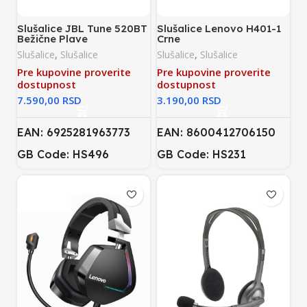
Slušalice JBL Tune 520BT
Slušalice Lenovo H401-1
Bežične Plave
Crne
Slušalice
,
Slušalice
Slušalice
,
Slušalice
Pre kupovine proverite
Pre kupovine proverite
dostupnost
dostupnost
RSD
RSD
EAN: 6925281963773
EAN: 8600412706150
GB Code: HS496
GB Code: HS231