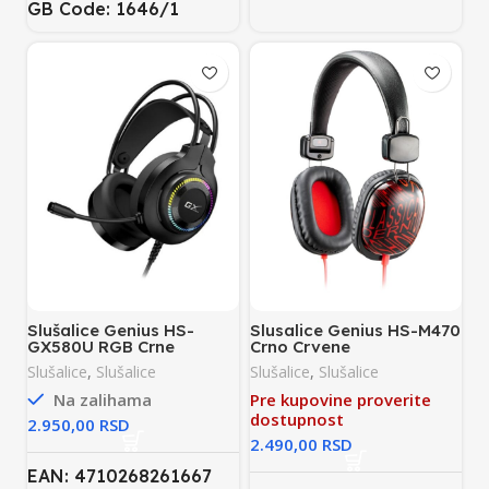
GB Code: 1646/1
Slušalice Genius HS-
Slusalice Genius HS-M470
GX580U RGB Crne
Crno Crvene
Slušalice
,
Slušalice
Slušalice
,
Slušalice
Na zalihama
Pre kupovine proverite
dostupnost
RSD
RSD
EAN: 4710268261667