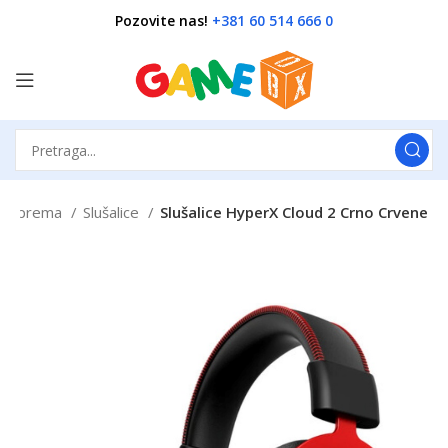
Pozovite nas!
+381 60 514 666 0
g oprema
Slušalice
Slušalice HyperX Cloud 2 Crno Crvene