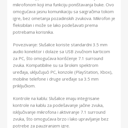
mikrofonom koji ima funkciju poništavanja buke. Ovo
omogućava jasnu komunikaciju sa saigračima tokom
igre, bez ometanja pozadinskih zvukova. Mikrofon je
fleksibilan i može se lako podešavati prema
potrebama korisnika.
Povezivanje: Slušalice koriste standardni 3.5 mm
audio konektor i dolaze sa USB zvučnom karticom
za PC, što omogućava korišćenje 7.1 surround
zvuka. Kompatibilne su sa širokim spektrom
uređaja, uključujući PC, konzole (PlayStation, Xbox),
mobilne telefone i druge uređaje sa 3.5 mm
priključkom.
Kontrole na kablu: Slušalice imaju integrisane
kontrole na kablu za podešavanje jačine zvuka,
isključivanje mikrofona i aktiviranje 7.1 surround
zvuka, što omogućava brzo i lako upravljanje bez
potrebe za pauziranjem igre.