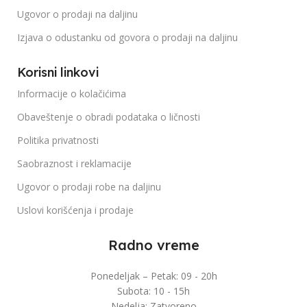
Ugovor o prodaji na daljinu
Izjava o odustanku od govora o prodaji na daljinu
Korisni linkovi
Informacije o kolačićima
Obaveštenje o obradi podataka o ličnosti
Politika privatnosti
Saobraznost i reklamacije
Ugovor o prodaji robe na daljinu
Uslovi korišćenja i prodaje
Radno vreme
Ponedeljak – Petak: 09 - 20h
Subota: 10 - 15h
Nedelja: Zatvoreno