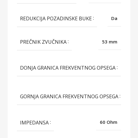
REDUKCIJA POZADINSKE BUKE
Da
PREČNIK ZVUČNIKA
53 mm
10
DONJA GRANICA FREKVENTNOG OPSEGA
Hz
2
GORNJA GRANICA FREKVENTNOG OPSEGA
H
IMPEDANSA
60 Ohm