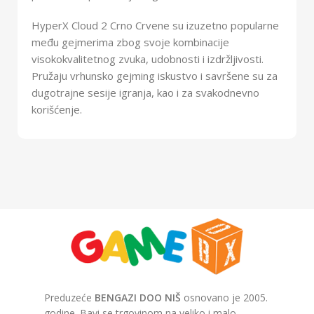
HyperX Cloud 2 Crno Crvene su izuzetno popularne
među gejmerima zbog svoje kombinacije
visokokvalitetnog zvuka, udobnosti i izdržljivosti.
Pružaju vrhunsko gejming iskustvo i savršene su za
dugotrajne sesije igranja, kao i za svakodnevno
korišćenje.
Preduzeće
BENGAZI DOO NIŠ
osnovano je 2005.
godine. Bavi se trgovinom na veliko i malo