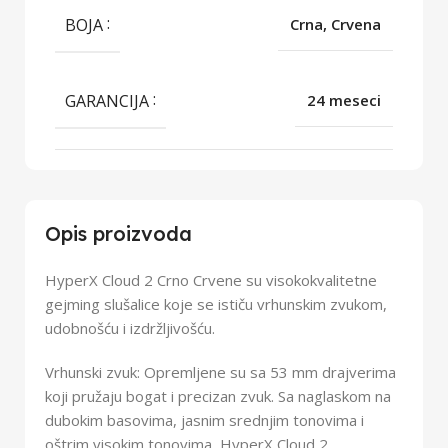
BOJA
Crna, Crvena
GARANCIJA
24 meseci
Opis proizvoda
HyperX Cloud 2 Crno Crvene su visokokvalitetne
gejming slušalice koje se ističu vrhunskim zvukom,
udobnošću i izdržljivošću.
Vrhunski zvuk: Opremljene su sa 53 mm drajverima
koji pružaju bogat i precizan zvuk. Sa naglaskom na
dubokim basovima, jasnim srednjim tonovima i
oštrim visokim tonovima, HyperX Cloud 2