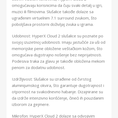
omogućavaju korisnicima da čuju svaki detalj u igri,
muzici ili filmovima. Slušalice takođe dolaze sa
ugrađenim virtuelnim 7.1 surround zvukom, što
poboljšava prostorni doživljaj zvuka u igrama.
Udobnost: HyperX Cloud 2 slušalice su poznate po
svojoj izuzetnoj udobnosti. Imaju jastučiće za uši od
memorijske pene obložene veštačkom kožom, što
omogućava dugotrajno nošenje bez neprijatnosti.
Podesiva traka za glavu je takođe obložena mekom
penom za dodatnu udobnost.
Izdržljivost: Slušalice su izrađene od čvrstog
aluminijumskog okvira, što garantuje dugotrajnost i
otpornost na svakodnevno habanje. Dizajnirane su
da izdrže intenzivno korišćenje, čineći ih pouzdanim
izborom za gejmere.
Mikrofon: HyperX Cloud 2 dolaze sa odvojivim