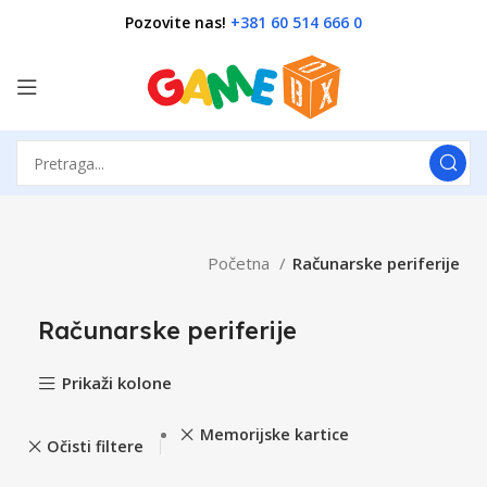
Pozovite nas!
+381 60 514 666 0
Početna
Računarske periferije
Računarske periferije
Prikaži kolone
Memorijske kartice
Očisti filtere