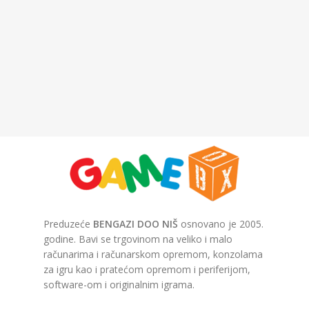
Preduzeće
BENGAZI DOO NIŠ
osnovano je 2005.
godine. Bavi se trgovinom na veliko i malo
računarima i računarskom opremom, konzolama
za igru kao i pratećom opremom i periferijom,
software-om i originalnim igrama.