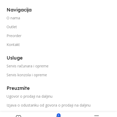
Navigacija
O nama
Outlet
Preorder
Kontakt
Usluge
Servis računara i opreme
Servis konzola i opreme
Preuzmite
Ugovor o prodaji na daljinu
Izjava o odustanku od govora o prodaji na daljinu
0