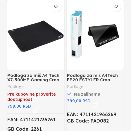
Podloga za miš A4 Tech
Podloga za miš A4Tech
X7-500MP Gaming Crna
FP20 FSTYLER Crna
Podloge
Podloge
Pre kupovine proverite
Na zalihama
dostupnost
RSD
RSD
EAN: 4711421966269
EAN: 4711421735261
GB Code: PAD082
GB Code: 2261