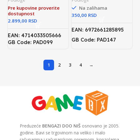
Pre kupovine proverite
Na zalihama
dostupnost
RSD
RSD
EAN: 6972661285895
EAN: 4714033505666
GB Code: PAD147
GB Code: PAD099
1
2
3
4
→
Preduzeće
BENGAZI DOO NIŠ
osnovano je 2005.
godine. Bavi se trgovinom na veliko i malo
računarima i računarskom opremom, konzolama