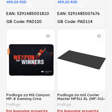
RSD
RSD
EAN: 5291485001810
EAN: 5291485007676
GB Code: PAD120
GB Code: PAD114
Podloga za Miš Canyon
Podloga za miš Cooler
MP-8 Gaming Crna
Master MP511 XL (MP-511-
CBEC1)
Podloge
Podloge
Pre kupovine proverite
Pre kupovine proverite