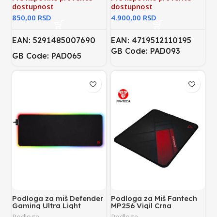
dostupnost
dostupnost
RSD
RSD
EAN: 5291485007690
EAN: 4719512110195
GB Code: PAD093
GB Code: PAD065
Podloga za miš Defender
Podloga za Miš Fantech
Gaming Ultra Light
MP256 Vigil Crna
Svetleća
Podloge
Podloge