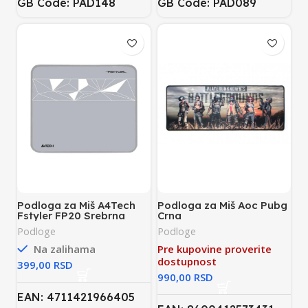
GB Code: PAD148
GB Code: PAD089
Podloga za Miš A4Tech
Podloga za Miš Aoc Pubg
Fstyler FP20 Srebrna
Crna
Podloge
Podloge
Na zalihama
Pre kupovine proverite
dostupnost
RSD
RSD
EAN: 4711421966405