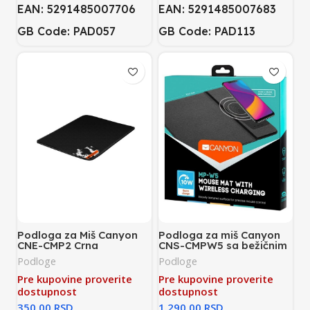
EAN: 5291485007706
EAN: 5291485007683
GB Code: PAD057
GB Code: PAD113
Podloga za Miš Canyon
Podloga za miš Canyon
CNE-CMP2 Crna
CNS-CMPW5 sa bežičnim
punjačem Crna
Podloge
Podloge
Pre kupovine proverite
Pre kupovine proverite
dostupnost
dostupnost
RSD
RSD