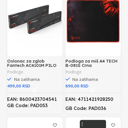
Oslonac za zglob
Podloga za miš A4 TECH
Fantech AC4101M PILO
B-081S Crna
Podloge
Podloge
Na zalihama
Na zalihama
RSD
RSD
EAN: 8600423704541
EAN: 4711421928250
GB Code: PAD053
GB Code: PAD036