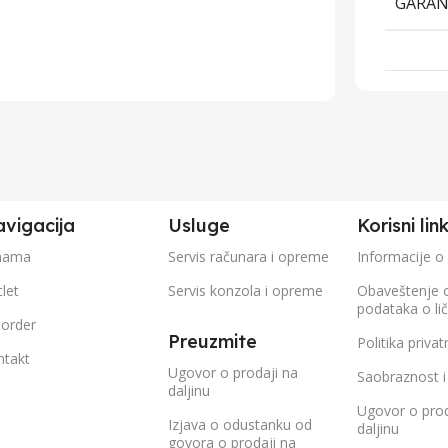
GARAN
vigacija
Usluge
Korisni lin
nama
Servis računara i opreme
Informacije o
let
Servis konzola i opreme
Obaveštenje 
podataka o li
eorder
Preuzmite
Politika privat
ntakt
Ugovor o prodaji na
Saobraznost i
daljinu
Ugovor o prod
Izjava o odustanku od
daljinu
govora o prodaji na