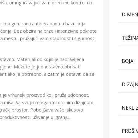
ša, omogućavajući vam preciznu kontrolu u
DIMEN
a ima gumiranu antiderapantnu bazu koja
nja. Bez obzira na brze i intenzivne pokrete
TEŽIN
a mestu, pružajući vam stabilnost i sigurnost
avno. Materijali od kojih je napravljena
BOJA
gijene. Možete je jednostavno obrisati
ent ako je potrebno, a zatim je ostaviti da se
DIZAJ
 je vrhunski proizvod koji pruža udobnost,
ja miša. Sa svojim elegantnim crnim dizajnom,
NEKLI
 igrački prostor. Poboljšava vaše iskustvo
roduktivnost i uživanje u igranju.
PROŠI