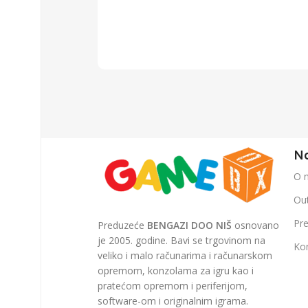
Na
O 
Out
Pr
Preduzeće
BENGAZI DOO NIŠ
osnovano
je 2005. godine. Bavi se trgovinom na
Ko
veliko i malo računarima i računarskom
opremom, konzolama za igru kao i
pratećom opremom i periferijom,
software-om i originalnim igrama.