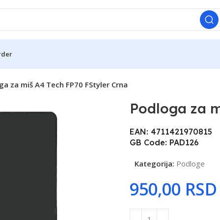
rder
ga za miš A4 Tech FP70 FStyler Crna
Podloga za m
EAN: 4711421970815
GB Code: PAD126
Kategorija:
Podloge
RSD