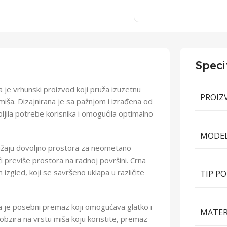
Speci
je vrhunski proizvod koji pruža izuzetnu
PROIZ
miša. Dizajnirana je sa pažnjom i izrađena od
oljila potrebe korisnika i omogućila optimalno
MODE
užaju dovoljno prostora za neometano
 previše prostora na radnoj površini. Crna
 izgled, koji se savršeno uklapa u različite
TIP P
ša je posebni premaz koji omogućava glatko i
MATER
obzira na vrstu miša koju koristite, premaz