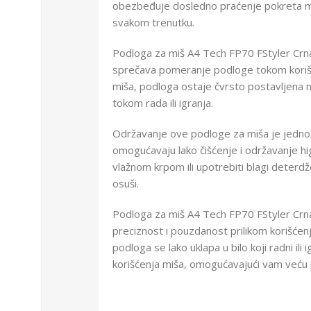
obezbeđuje dosledno praćenje pokreta mi
svakom trenutku.
Podloga za miš A4 Tech FP70 FStyler Crn
sprečava pomeranje podloge tokom korišće
miša, podloga ostaje čvrsto postavljena n
tokom rada ili igranja.
Održavanje ove podloge za miša je jednost
omogućavaju lako čišćenje i održavanje hi
vlažnom krpom ili upotrebiti blagi deterdž
osuši.
Podloga za miš A4 Tech FP70 FStyler Crna
preciznost i pouzdanost prilikom korišćen
podloga se lako uklapa u bilo koji radni ili
korišćenja miša, omogućavajući vam veću p