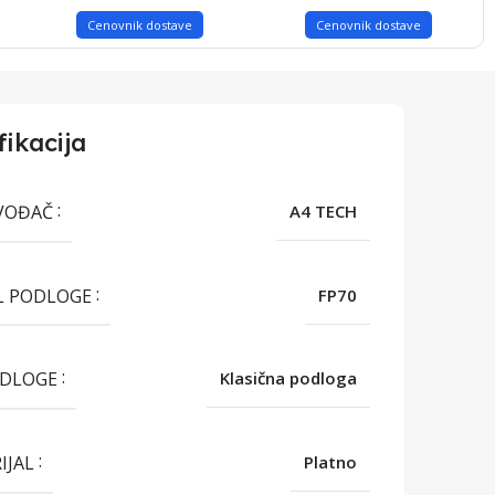
Cenovnik dostave
Cenovnik dostave
fikacija
VOĐAČ
A4 TECH
L PODLOGE
FP70
ODLOGE
Klasična podloga
IJAL
Platno