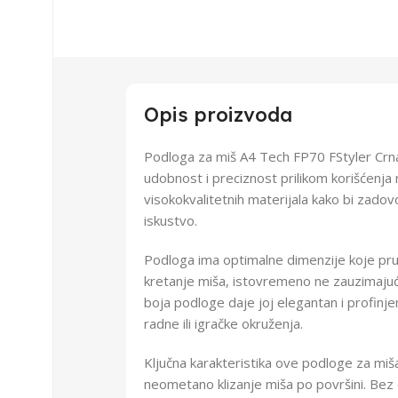
Opis proizvoda
Podloga za miš A4 Tech FP70 FStyler Crna 
udobnost i preciznost prilikom korišćenja 
visokokvalitetnih materijala kako bi zadov
iskustvo.
Podloga ima optimalne dimenzije koje pr
kretanje miša, istovremeno ne zauzimajući
boja podloge daje joj elegantan i profinjen
radne ili igračke okruženja.
Ključna karakteristika ove podloge za mi
neometano klizanje miša po površini. Bez 