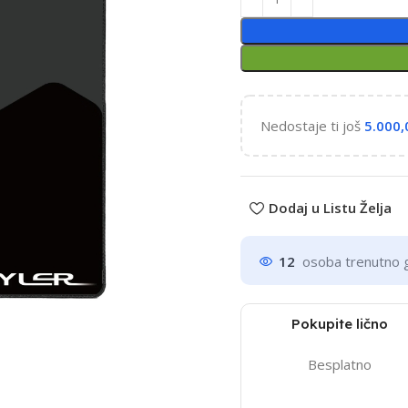
Nedostaje ti još
5.000
Dodaj u Listu Želja
12
osoba trenutno 
Pokupite lično
Besplatno