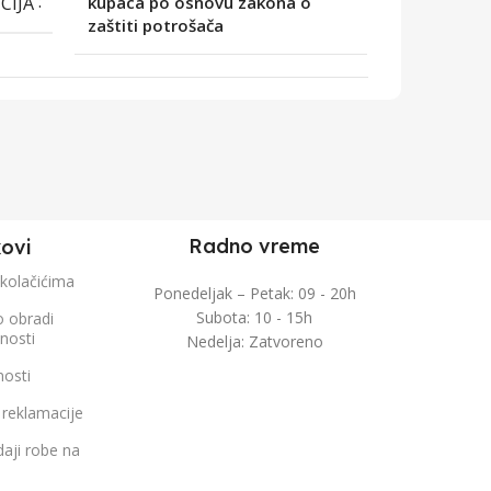
CIJA
kupaca po osnovu zakona o
zaštiti potrošača
Radno vreme
kovi
 kolačićima
Ponedeljak – Petak: 09 - 20h
Subota: 10 - 15h
o obradi
čnosti
Nedelja: Zatvoreno
nosti
 reklamacije
aji robe na