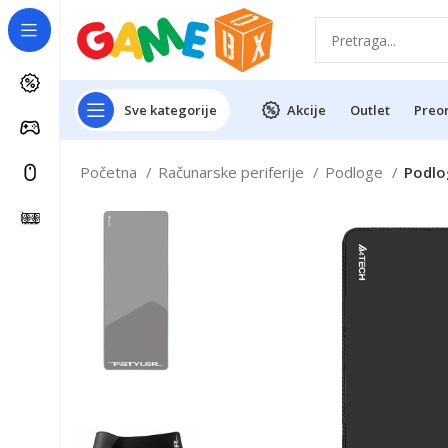
Sve kategorije
Akcije
Outlet
Preo
Početna
Računarske periferije
Podloge
Podlo