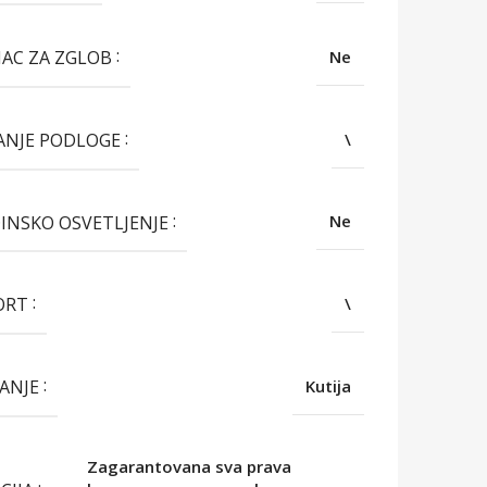
AC ZA ZGLOB
Ne
ANJE PODLOGE
\
INSKO OSVETLJENJE
Ne
ORT
\
ANJE
Kutija
Zagarantovana sva prava