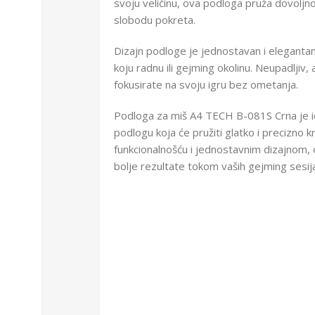
svoju veličinu, ova podloga pruža dovoljn
slobodu pokreta.
Dizajn podloge je jednostavan i elegantan
koju radnu ili gejming okolinu. Neupadljiv
fokusirate na svoju igru bez ometanja.
Podloga za miš A4 TECH B-081S Crna je i
podlogu koja će pružiti glatko i precizno k
funkcionalnošću i jednostavnim dizajnom
bolje rezultate tokom vaših gejming sesij