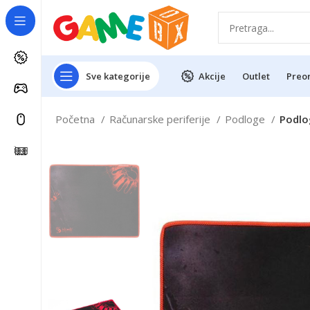
Sve kategorije
Akcije
Outlet
Preo
Početna
Računarske periferije
Podloge
Podlo