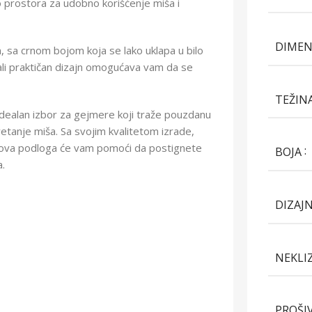
o prostora za udobno korišćenje miša i
DIMEN
, sa crnom bojom koja se lako uklapa u bilo
, ali praktičan dizajn omogućava vam da se
TEŽIN
dealan izbor za gejmere koji traže pouzdanu
retanje miša. Sa svojim kvalitetom izrade,
, ova podloga će vam pomoći da postignete
BOJA
a.
DIZAJ
NEKLI
PROŠI