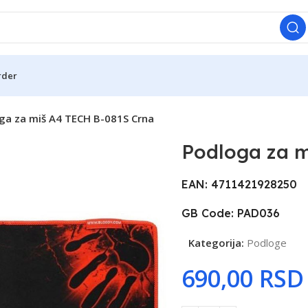
rder
ga za miš A4 TECH B-081S Crna
Podloga za m
EAN: 4711421928250
GB Code: PAD036
Kategorija:
Podloge
RSD