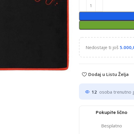
Nedostaje ti još
5.000
Dodaj u Listu Želja
12
osoba trenutno 
Pokupite lično
Besplatno