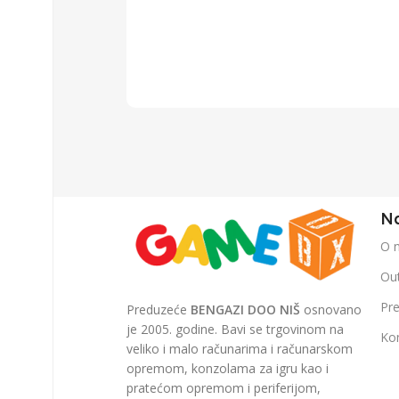
Na
O 
Out
Pr
Preduzeće
BENGAZI DOO NIŠ
osnovano
je 2005. godine. Bavi se trgovinom na
Ko
veliko i malo računarima i računarskom
opremom, konzolama za igru kao i
pratećom opremom i periferijom,