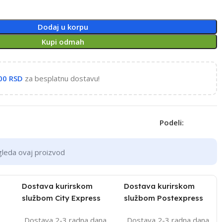
Dodaj u korpu
Kupi odmah
,00
RSD
za besplatnu dostavu!
Podeli:
gleda ovaj proizvod
Dostava kurirskom
Dostava kurirskom
službom City Express
službom Postexpress
Dostava 2-3 radna dana
Dostava 2-3 radna dana