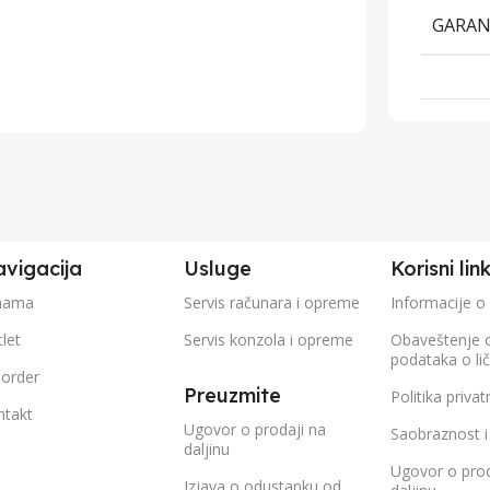
GARAN
vigacija
Usluge
Korisni lin
nama
Servis računara i opreme
Informacije o
let
Servis konzola i opreme
Obaveštenje 
podataka o li
eorder
Preuzmite
Politika privat
ntakt
Ugovor o prodaji na
Saobraznost i
daljinu
Ugovor o prod
Izjava o odustanku od