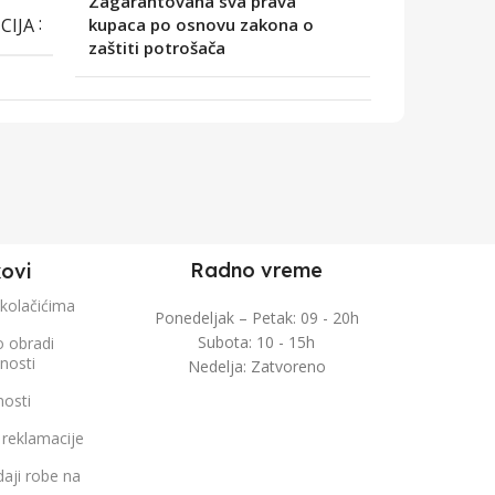
Zagarantovana sva prava
CIJA
kupaca po osnovu zakona o
zaštiti potrošača
Radno vreme
kovi
 kolačićima
Ponedeljak – Petak: 09 - 20h
Subota: 10 - 15h
o obradi
čnosti
Nedelja: Zatvoreno
nosti
 reklamacije
aji robe na