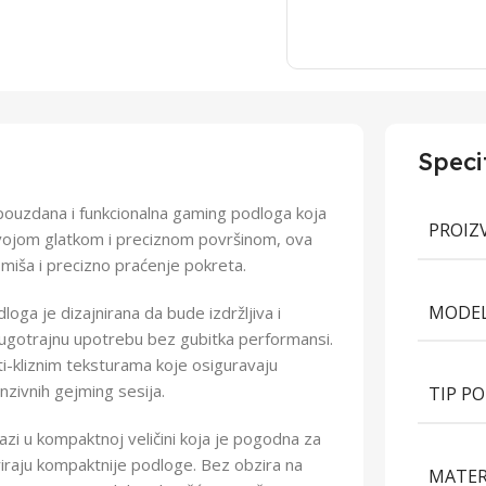
Speci
ouzdana i funkcionalna gaming podloga koja
PROIZ
svojom glatkom i preciznom površinom, ova
ša i precizno praćenje pokreta.
MODE
loga je dizajnirana da bude izdržljiva i
ugotrajnu upotrebu bez gubitka performansi.
ti-kliznim teksturama koje osiguravaju
nzivnih gejming sesija.
TIP P
i u kompaktnoj veličini koja je pogodna za
riraju kompaktnije podloge. Bez obzira na
MATER