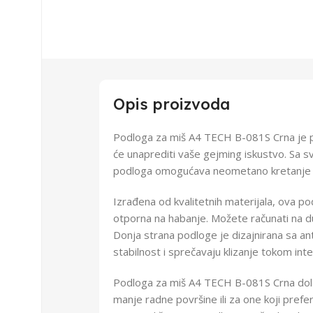
Opis proizvoda
Podloga za miš A4 TECH B-081S Crna je p
će unaprediti vaše gejming iskustvo. Sa 
podloga omogućava neometano kretanje mi
Izrađena od kvalitetnih materijala, ova pod
otporna na habanje. Možete računati na d
Donja strana podloge je dizajnirana sa an
stabilnost i sprečavaju klizanje tokom inte
Podloga za miš A4 TECH B-081S Crna dolaz
manje radne površine ili za one koji prefe