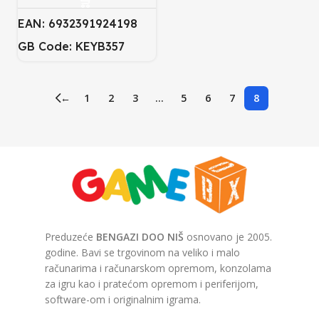
EAN: 6932391924198
GB Code: KEYB357
←
1
2
3
…
5
6
7
8
Preduzeće
BENGAZI DOO NIŠ
osnovano je 2005.
godine. Bavi se trgovinom na veliko i malo
računarima i računarskom opremom, konzolama
za igru kao i pratećom opremom i periferijom,
software-om i originalnim igrama.