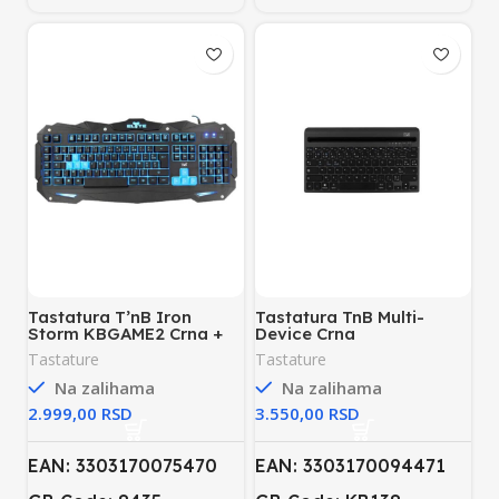
Tastatura T’nB Iron
Tastatura TnB Multi-
Storm KBGAME2 Crna +
Device Crna
Gejmerska Podloga
Tastature
Tastature
Na zalihama
Na zalihama
RSD
RSD
EAN: 3303170075470
EAN: 3303170094471