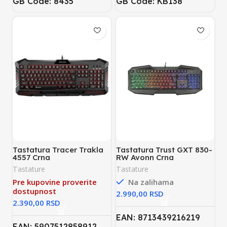
GB Code: 8435
GB Code: KB138
Tastatura Tracer Trakla
Tastatura Trust GXT 830-
4557 Crna
RW Avonn Crna
Tastature
Tastature
Pre kupovine proverite
Na zalihama
dostupnost
RSD
RSD
EAN: 8713439216219
EAN: 5907512858912