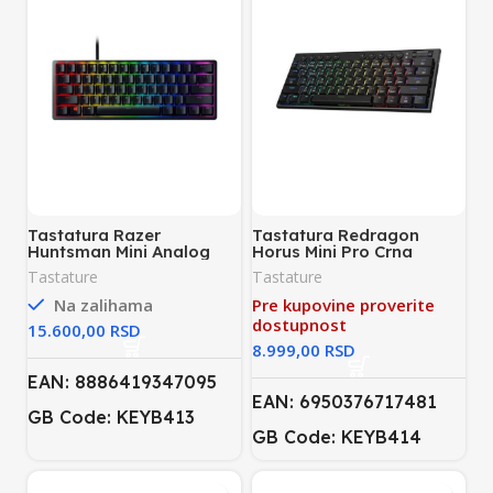
Tastatura Razer
Tastatura Redragon
Huntsman Mini Analog
Horus Mini Pro Crna
60% Linear Optical
Tastature
Tastature
Switch Crna
Na zalihama
Pre kupovine proverite
dostupnost
RSD
RSD
EAN: 8886419347095
EAN: 6950376717481
GB Code: KEYB413
GB Code: KEYB414