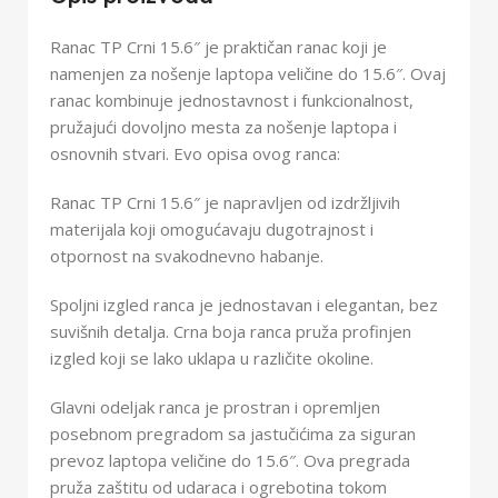
Ranac TP Crni 15.6″ je praktičan ranac koji je
namenjen za nošenje laptopa veličine do 15.6″. Ovaj
ranac kombinuje jednostavnost i funkcionalnost,
pružajući dovoljno mesta za nošenje laptopa i
osnovnih stvari. Evo opisa ovog ranca:
Ranac TP Crni 15.6″ je napravljen od izdržljivih
materijala koji omogućavaju dugotrajnost i
otpornost na svakodnevno habanje.
Spoljni izgled ranca je jednostavan i elegantan, bez
suvišnih detalja. Crna boja ranca pruža profinjen
izgled koji se lako uklapa u različite okoline.
Glavni odeljak ranca je prostran i opremljen
posebnom pregradom sa jastučićima za siguran
prevoz laptopa veličine do 15.6″. Ova pregrada
pruža zaštitu od udaraca i ogrebotina tokom