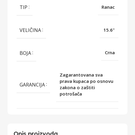
TIP
Ranac
VELIČINA
15.6"
BOJA
Crna
Zagarantovana sva
prava kupaca po osnovu
GARANCIJA
zakona o zaštiti
potrošača
Opis proizvoda