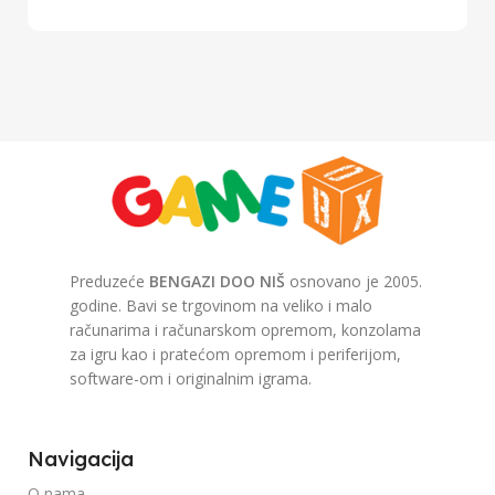
Preduzeće
BENGAZI DOO NIŠ
osnovano je 2005.
godine. Bavi se trgovinom na veliko i malo
računarima i računarskom opremom, konzolama
za igru kao i pratećom opremom i periferijom,
software-om i originalnim igrama.
Navigacija
O nama