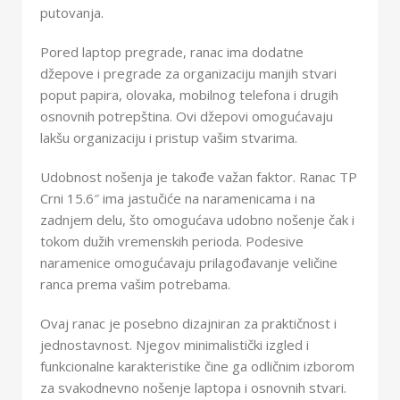
putovanja.
Pored laptop pregrade, ranac ima dodatne
džepove i pregrade za organizaciju manjih stvari
poput papira, olovaka, mobilnog telefona i drugih
osnovnih potrepština. Ovi džepovi omogućavaju
lakšu organizaciju i pristup vašim stvarima.
Udobnost nošenja je takođe važan faktor. Ranac TP
Crni 15.6″ ima jastučiće na naramenicama i na
zadnjem delu, što omogućava udobno nošenje čak i
tokom dužih vremenskih perioda. Podesive
naramenice omogućavaju prilagođavanje veličine
ranca prema vašim potrebama.
Ovaj ranac je posebno dizajniran za praktičnost i
jednostavnost. Njegov minimalistički izgled i
funkcionalne karakteristike čine ga odličnim izborom
za svakodnevno nošenje laptopa i osnovnih stvari.