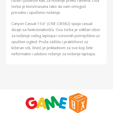
ručke i podesivi kaiš za nošenje preko ramena. Ova
torba je konstruisana tako da vam omogući
prirodno i opušteno nošenje.
Canyon Casual 15.6″ (CNE-CB5B2) spaja casual
dizajn sa funkcionalnošću. Ova torba je odličan izbor
za nošenje vašeg laptopa i osnovnih potrepština uz
opušten izgled. Pruža zaštitu i praktičnost uz
ležeran stil, čineći je prikladnom za sve koji žele
neformalno i udobno rešenje za nošenje laptopa.