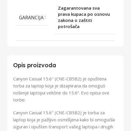
Zagarantovana sva
prava kupaca po osnovu
GARANCIJA
zakona o zaštiti
potrošača
Opis proizvoda
Canyon Casual 15.6″ (CNE-CB5B2) je opuštena
torba za laptop koja je dizajnirana da omogući
nošenje laptopa veličine do 15.6“. Evo opisa ove
torbe:
Canyon Casual 15.6″ (CNE-CB5B2) je torba za
laptop koja je pažljivo osmišljena kako bi omogućila
siguran i opušten transport vašeg laptopa i drugih