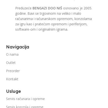
Preduzeće
BENGAZI DOO NIŠ
osnovano je 2005.
godine. Bavi se trgovinom na veliko i malo
računarima i računarskom opremom, konzolama
za igru kao i pratećom opremom i periferijom,
software-om i originalnim igrama.
Navigacija
O nama
Outlet
Preorder
Kontakt
Usluge
Servis računara i opreme
Servis konzola i opreme