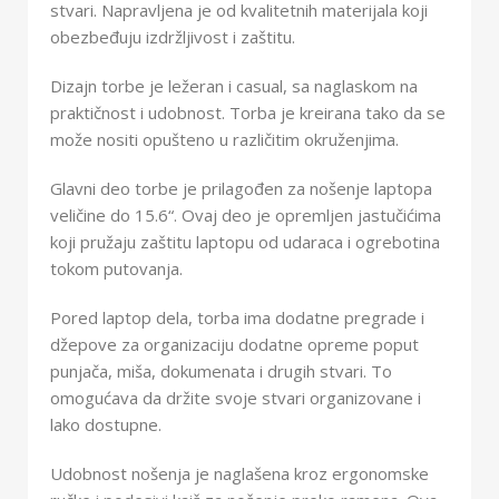
stvari. Napravljena je od kvalitetnih materijala koji
obezbeđuju izdržljivost i zaštitu.
Dizajn torbe je ležeran i casual, sa naglaskom na
praktičnost i udobnost. Torba je kreirana tako da se
može nositi opušteno u različitim okruženjima.
Glavni deo torbe je prilagođen za nošenje laptopa
veličine do 15.6“. Ovaj deo je opremljen jastučićima
koji pružaju zaštitu laptopu od udaraca i ogrebotina
tokom putovanja.
Pored laptop dela, torba ima dodatne pregrade i
džepove za organizaciju dodatne opreme poput
punjača, miša, dokumenata i drugih stvari. To
omogućava da držite svoje stvari organizovane i
lako dostupne.
Udobnost nošenja je naglašena kroz ergonomske