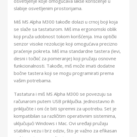
osvetljenje koje omogućava lakše korišćenje u
slabije osvetljenim prostorijama.
Miš MS Alpha M300 takođe dolazi u crnoj boji koja
se slaže sa tastaturom. Miš ima ergonomski oblik
koji pruža udobnost tokom korišćenja. Ima optički
senzor visoke rezolucije koji omogućava precizno
praćenje pokreta. Miš ima standardne tastera (levi,
desni i točkić za pomeranje) koji pružaju osnovne
funkcionalnosti. Takođe, miš može imati dodatne
bočne tastera koji se mogu programirati prema
vašim potrebama.
Tastatura i miš MS Alpha M300 se povezuju sa
računarom putem USB priključka. Jednostavno ih
priključite i oni će biti spremni za upotrebu. Set je
kompatibilan sa različitim operativnim sistemima,
uključujući Windows i Mac. Ovi uređaji pružaju
stabilnu vezu i brz odziv, što je važno za efikasan