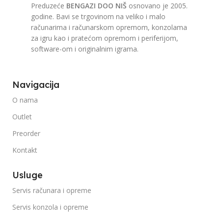
Preduzeće
BENGAZI DOO NIŠ
osnovano je 2005.
godine. Bavi se trgovinom na veliko i malo
računarima i računarskom opremom, konzolama
za igru kao i pratećom opremom i periferijom,
software-om i originalnim igrama.
Navigacija
O nama
Outlet
Preorder
Kontakt
Usluge
Servis računara i opreme
Servis konzola i opreme