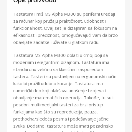
Opis proizvoda
Tastatura i miš MS Alpha M300 su periferni uređaji
za računar koji pružaju praktičnost, udobnost i
funkcionalnost. Ovaj set je dizajniran sa fokusom na
efikasnost i preciznost, omogućavajući vam da brzo
obavljate zadatke i uživate u glatkom radu.
Tastatura MS Alpha M300 dolazi u crnoj boji sa
modernim i elegantnim dizajnom. Tastatura ima
standardnu veličinu sa klasičnim rasporedom
tastera. Tasteri su postavljeni na ergonomski način
kako bi pružili udobno kucanje. Tastatura ima
numerički deo koji olakšava unošenje brojeva i
obavljanje matematičkih operacija. Takođe, tu su i
posebni multimedijalni tasteri za brzi pristup
funkcijama kao što su reprodukcija, pauza,
prethodna/sledeća pesma i podešavanje jačine
zvuka. Dodatno, tastatura može imati pozadinsko