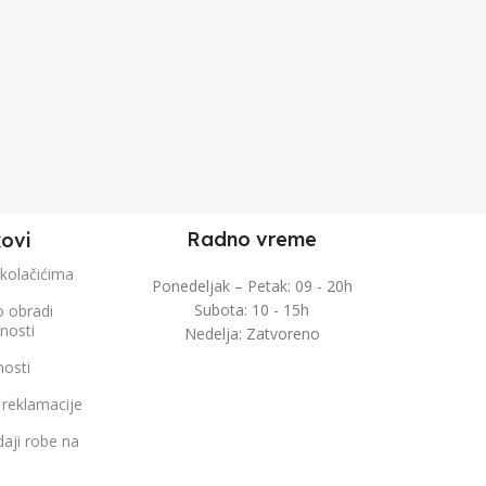
Radno vreme
kovi
 kolačićima
Ponedeljak – Petak: 09 - 20h
Subota: 10 - 15h
o obradi
čnosti
Nedelja: Zatvoreno
nosti
 reklamacije
aji robe na