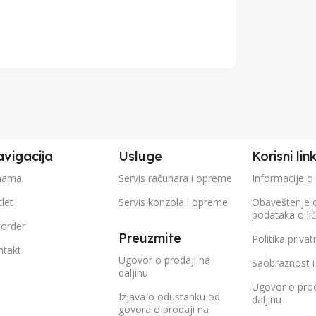
vigacija
Usluge
Korisni lin
nama
Servis računara i opreme
Informacije o
let
Servis konzola i opreme
Obaveštenje 
podataka o li
eorder
Preuzmite
Politika privat
ntakt
Ugovor o prodaji na
Saobraznost i
daljinu
Ugovor o prod
Izjava o odustanku od
daljinu
govora o prodaji na