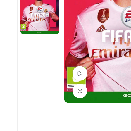
Pogledaj Video
Uvećaj sliku