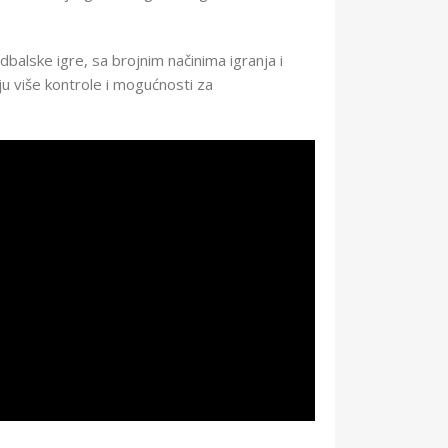
dbalske igre, sa brojnim načinima igranja i
u više kontrole i mogućnosti za