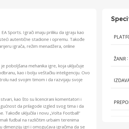
Speci
 EA Sports. Igrači imaju priliku da igraju kao
PLAT
koristeći autentične stadione i opremu. Takođe
karijeru igrača, režim menadžera, online
ŽANR
je poboljšana mehanika igre, koja uključuje
 odbranu, kao i bolju veštačku inteligenciju. Ovo
rolu nad svojim timom i da razvijaju svoje
IZDAV
tvari, kao što su licencirani komentatori i
PREPO
ogućnost da prilagode izgled svog tima i da
ne. Takođe uključila i novu „Volta Football“
ali fudbal na različitim urbaim terenima
u dimenziju igri i omogućava igračima da se