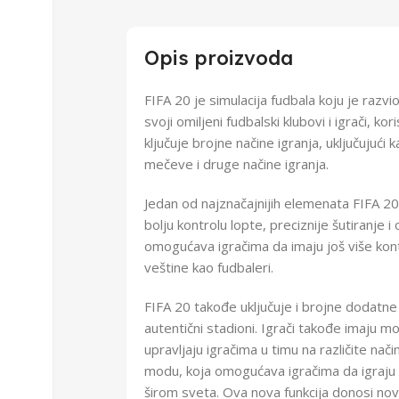
Opis proizvoda
FIFA 20 je simulacija fudbala koju je razvio
svoji omiljeni fudbalski klubovi i igrači, 
ključuje brojne načine igranja, uključujući 
mečeve i druge načine igranja.
Jedan od najznačajnijih elemenata FIFA 20 
bolju kontrolu lopte, preciznije šutiranje i
omogućava igračima da imaju još više kont
veštine kao fudbaleri.
FIFA 20 takođe uključuje i brojne dodatne s
autentični stadioni. Igrači takođe imaju m
upravljaju igračima u timu na različite nači
modu, koja omogućava igračima da igraju m
širom sveta. Ova nova funkcija donosi nov