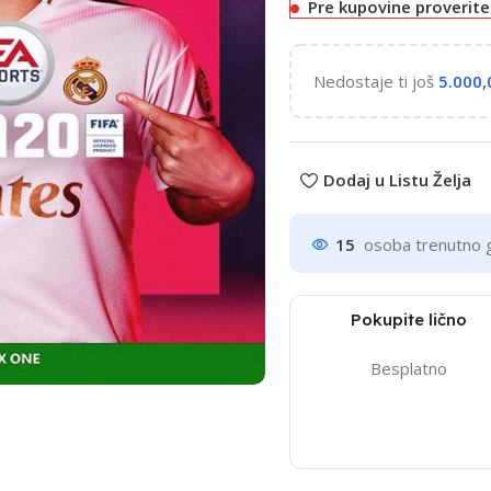
Pre kupovine proverit
Nedostaje ti još
5.000
Dodaj u Listu Želja
15
osoba trenutno 
Pokupite lično
Besplatno