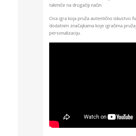
takmiče na drugačiji način.
Ova igra koja pruža autentično iskustvo fu
dodatnim značajkama koje igračima pružaj
personalizaciju.