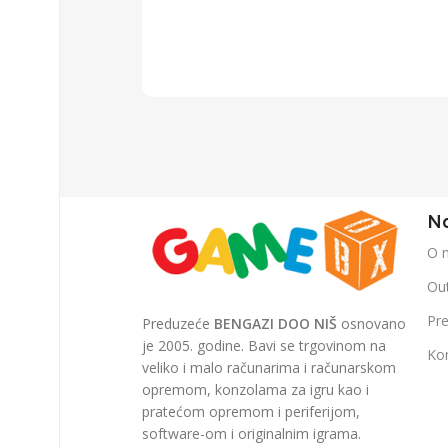
Na
O 
Out
Pr
Preduzeće
BENGAZI DOO NIŠ
osnovano
je 2005. godine. Bavi se trgovinom na
Ko
veliko i malo računarima i računarskom
opremom, konzolama za igru kao i
pratećom opremom i periferijom,
software-om i originalnim igrama.