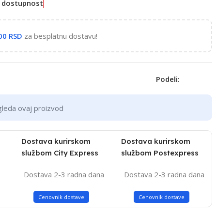
e dostupnost
,00
RSD
za besplatnu dostavu!
Podeli:
gleda ovaj proizvod
Dostava kurirskom
Dostava kurirskom
službom City Express
službom Postexpress
Dostava 2-3 radna dana
Dostava 2-3 radna dana
Cenovnik dostave
Cenovnik dostave