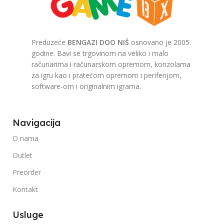
Preduzeće
BENGAZI DOO NIŠ
osnovano je 2005.
godine. Bavi se trgovinom na veliko i malo
računarima i računarskom opremom, konzolama
za igru kao i pratećom opremom i periferijom,
software-om i originalnim igrama.
Navigacija
O nama
Outlet
Preorder
Kontakt
Usluge