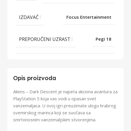
IZDAVAČ
Focus Entertainment
PREPORUČENI UZRAST
Pegi 18
Opis proizvoda
Aliens – Dark Descent je napeta akciona avantura za
PlayStation 5 koja vas vodi u opasan svet
vanzemaljaca. U ovoj igri preuzimate ulogu hrabrog
svemirskog marinca koji se suočava sa
smrtonosnim vanzemaljskim stvorenjima.