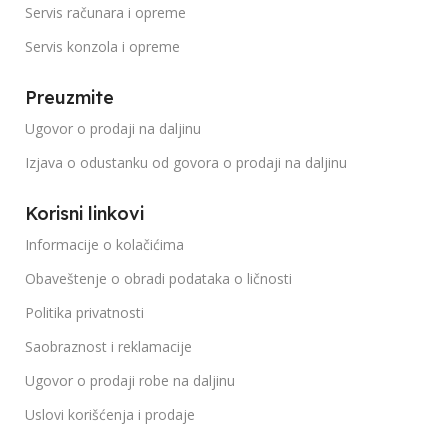
Servis računara i opreme
Servis konzola i opreme
Preuzmite
Ugovor o prodaji na daljinu
Izjava o odustanku od govora o prodaji na daljinu
Korisni linkovi
Informacije o kolačićima
Obaveštenje o obradi podataka o ličnosti
Politika privatnosti
Saobraznost i reklamacije
Ugovor o prodaji robe na daljinu
Uslovi korišćenja i prodaje