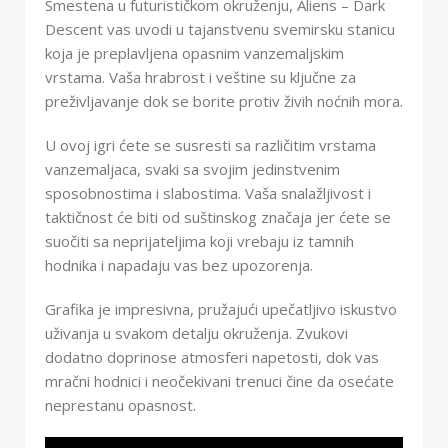
Smestena u futurističkom okruženju, Aliens – Dark
Descent vas uvodi u tajanstvenu svemirsku stanicu
koja je preplavljena opasnim vanzemaljskim
vrstama. Vaša hrabrost i veštine su ključne za
preživljavanje dok se borite protiv živih noćnih mora.
U ovoj igri ćete se susresti sa različitim vrstama
vanzemaljaca, svaki sa svojim jedinstvenim
sposobnostima i slabostima. Vaša snalažljivost i
taktičnost će biti od suštinskog značaja jer ćete se
suočiti sa neprijateljima koji vrebaju iz tamnih
hodnika i napadaju vas bez upozorenja.
Grafika je impresivna, pružajući upečatljivo iskustvo
uživanja u svakom detalju okruženja. Zvukovi
dodatno doprinose atmosferi napetosti, dok vas
mračni hodnici i neočekivani trenuci čine da osećate
neprestanu opasnost.