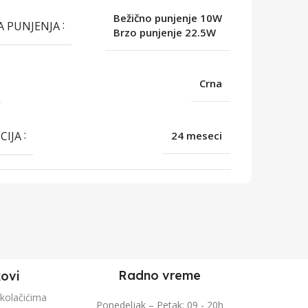
Bežično punjenje 10W
A PUNJENJA
Brzo punjenje 22.5W
Crna
CIJA
24 meseci
Radno vreme
kovi
 kolačićima
Ponedeljak – Petak: 09 - 20h