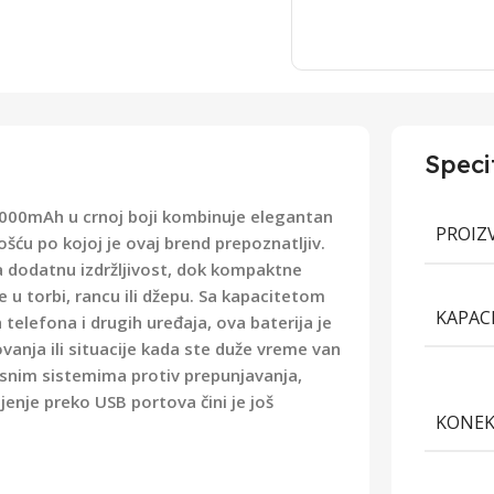
Speci
0000mAh u crnoj boji kombinuje elegantan
PROIZ
šću po kojoj je ovaj brend prepoznatljiv.
a dodatnu izdržljivost, dok kompaktne
u torbi, rancu ili džepu. Sa kapacitetom
KAPAC
telefona i drugih uređaja, ova baterija je
anja ili situacije kada ste duže vreme van
snim sistemima protiv prepunjavanja,
jenje preko USB portova čini je još
KONEK