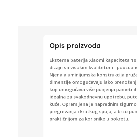
Opis proizvoda
Eksterna baterija Xiaomi kapaciteta 1
dizajn sa visokim kvalitetom i pouzdano
Njena aluminijumska konstrukcija pruž
dimenzije omogućavaju lako prenošenje 
koji omogućava više punjenja pametnih 
idealna za svakodnevnu upotrebu, putov
kuće. Opremljena je naprednim sigurno
pregrevanja i kratkog spoja, a brzo pun
praktičnijom za korisnike u pokretu.