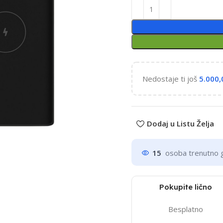
Nedostaje ti još
5.000
Dodaj u Listu Želja
15
osoba trenutno 
Pokupite lično
Besplatno