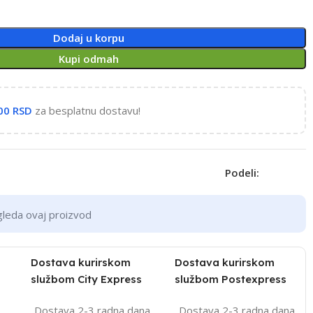
Dodaj u korpu
Kupi odmah
,00
RSD
za besplatnu dostavu!
Podeli:
gleda ovaj proizvod
Dostava kurirskom
Dostava kurirskom
službom City Express
službom Postexpress
Dostava 2-3 radna dana
Dostava 2-3 radna dana