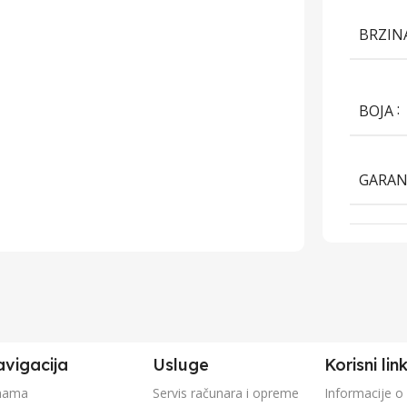
BRZIN
BOJA
GARAN
vigacija
Usluge
Korisni lin
nama
Servis računara i opreme
Informacije o