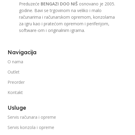
Preduzeće
BENGAZI DOO NIŠ
osnovano je 2005.
godine. Bavi se trgovinom na veliko i malo
računarima i računarskom opremom, konzolama
za igru kao i pratećom opremom i periferijom,
software-om i originalnim igrama.
Navigacija
O nama
Outlet
Preorder
Kontakt
Usluge
Servis računara i opreme
Servis konzola i opreme