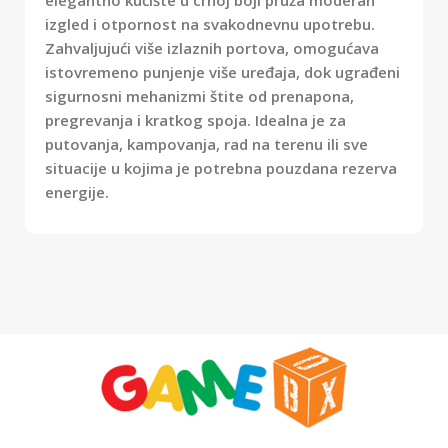
elegantno kućište u crnoj boji pruža moderan
izgled i otpornost na svakodnevnu upotrebu.
Zahvaljujući više izlaznih portova, omogućava
istovremeno punjenje više uređaja, dok ugrađeni
sigurnosni mehanizmi štite od prenapona,
pregrevanja i kratkog spoja. Idealna je za
putovanja, kampovanja, rad na terenu ili sve
situacije u kojima je potrebna pouzdana rezerva
energije.