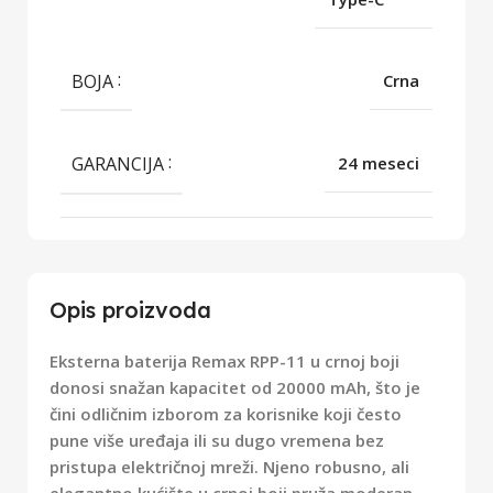
BOJA
Crna
GARANCIJA
24 meseci
Opis proizvoda
Eksterna baterija Remax RPP-11 u crnoj boji
donosi snažan kapacitet od 20000 mAh, što je
čini odličnim izborom za korisnike koji često
pune više uređaja ili su dugo vremena bez
pristupa električnoj mreži. Njeno robusno, ali