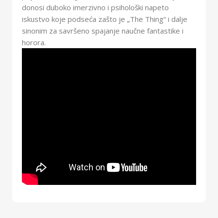
donosi duboko imerzivno i psihološki napeto
iskustvo koje podseća zašto je „The Thing“ i dalje
sinonim za savršeno spajanje naučne fantastike i
horora.