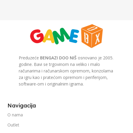
Preduzeće
BENGAZI DOO NIŠ
osnovano je 2005.
godine. Bavi se trgovinom na veliko i malo
računarima i računarskom opremom, konzolama
za igru kao i pratećom opremom i periferijom,
software-om i originalnim igrama.
Navigacija
O nama
Outlet