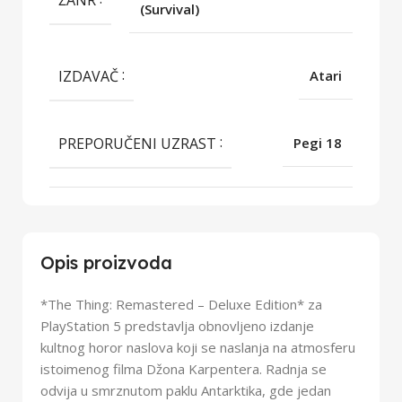
ŽANR
(Survival)
IZDAVAČ
Atari
PREPORUČENI UZRAST
Pegi 18
Opis proizvoda
*The Thing: Remastered – Deluxe Edition* za
PlayStation 5 predstavlja obnovljeno izdanje
kultnog horor naslova koji se naslanja na atmosferu
istoimenog filma Džona Karpentera. Radnja se
odvija u smrznutom paklu Antarktika, gde jedan