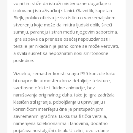
vojni tim stiže da istraži misteriozne događaje u
izolovanoj istraživačkoj stanici. Glavni lik, kapetan
Blejk, polako otkriva jezivu istinu o vanzemaljskom
stvorenju koje može da imitira ljudski oblik, šireći
sumnju, paranoju i strah među njegovim saborcima.
Igra uspeva da prenese osećaj nepouzdanosti i
tenzije jer nikada nije jasno kome se može verovati,
a svaki susret sa nepoznatim nosi smrtonosne
posledice.
Vizuelno, remaster koristi snagu PS5 konzole kako
bi unapredio atmosferu kroz detaljnije teksture,
svetlosne efekte i fluidne animacije, bez
narušavanja originalnog duha. Iako je igra zadržala
klasičan stil igranja, poboljšanja u upravljanju i
korisničkom interfejsu čine je pristupačnijom
savremenim igračima. Luksuzna fizička verzija,
namenjena kolekcionarima i fanovima, dodatno
pojačava nostalgični utisak. U celini, ovo izdanje