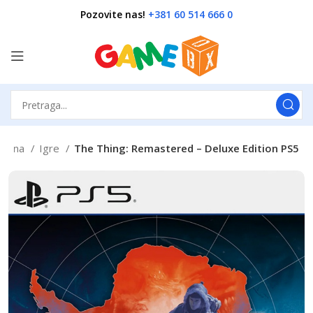
Pozovite nas!
+381 60 514 666 0
četna
Igre
The Thing: Remastered – Deluxe Edition PS5