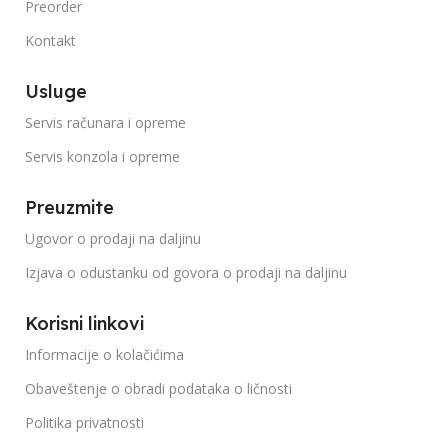
Preorder
Kontakt
Usluge
Servis računara i opreme
Servis konzola i opreme
Preuzmite
Ugovor o prodaji na daljinu
Izjava o odustanku od govora o prodaji na daljinu
Korisni linkovi
Informacije o kolačićima
Obaveštenje o obradi podataka o ličnosti
Politika privatnosti