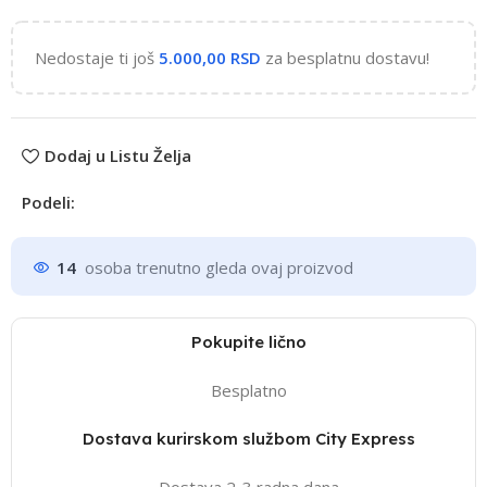
Nedostaje ti još
5.000,00
RSD
za besplatnu dostavu!
Dodaj u Listu Želja
Podeli:
14
osoba trenutno gleda ovaj proizvod
Pokupite lično
Besplatno
Dostava kurirskom službom City Express
Dostava 2-3 radna dana