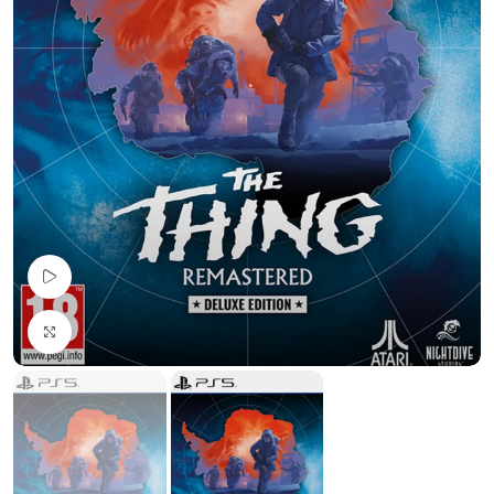
Pogledaj Video
Uvećaj sliku