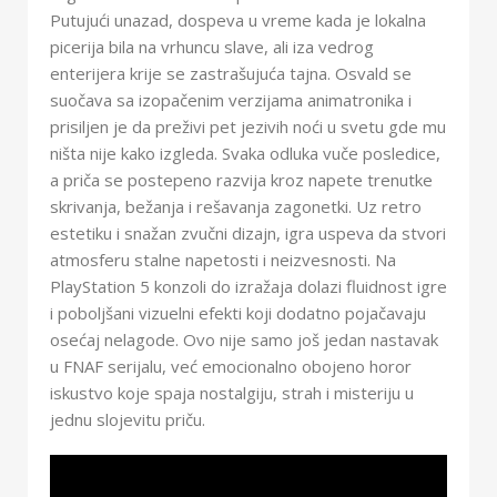
Putujući unazad, dospeva u vreme kada je lokalna
picerija bila na vrhuncu slave, ali iza vedrog
enterijera krije se zastrašujuća tajna. Osvald se
suočava sa izopačenim verzijama animatronika i
prisiljen je da preživi pet jezivih noći u svetu gde mu
ništa nije kako izgleda. Svaka odluka vuče posledice,
a priča se postepeno razvija kroz napete trenutke
skrivanja, bežanja i rešavanja zagonetki. Uz retro
estetiku i snažan zvučni dizajn, igra uspeva da stvori
atmosferu stalne napetosti i neizvesnosti. Na
PlayStation 5 konzoli do izražaja dolazi fluidnost igre
i poboljšani vizuelni efekti koji dodatno pojačavaju
osećaj nelagode. Ovo nije samo još jedan nastavak
u FNAF serijalu, već emocionalno obojeno horor
iskustvo koje spaja nostalgiju, strah i misteriju u
jednu slojevitu priču.