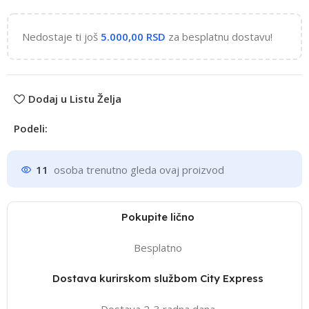
Nedostaje ti još
5.000,00
RSD
za besplatnu dostavu!
Dodaj u Listu Želja
Podeli:
11
osoba trenutno gleda ovaj proizvod
Pokupite lično
Besplatno
Dostava kurirskom službom City Express
Dostava 2-3 radna dana