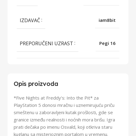
IZDAVAČ
iam8bit
PREPORUČENI UZRAST
Pegi 16
Opis proizvoda
*Five Nights at Freddy’s: Into the Pit* za
PlayStation 5 donosi mračnu i uznemirujuću priču
smeštenu u zaboravljeni kutak prošlosti, gde se
granice između realnosti i noćnih mora brišu. Igra
prati dečaka po imenu Osvald, koji otkriva staru
kuglanu sa misterioznim portalom u vremenu.