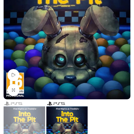
Pogledaj Video
Uvećaj sliku