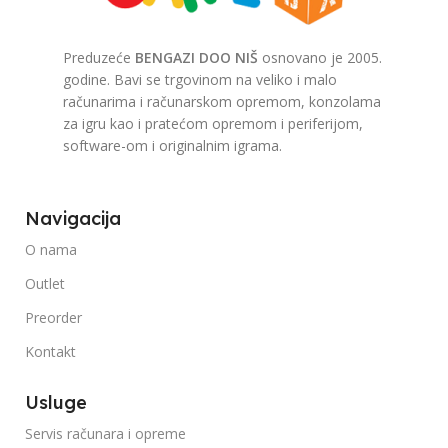
Preduzeće
BENGAZI DOO NIŠ
osnovano je 2005.
godine. Bavi se trgovinom na veliko i malo
računarima i računarskom opremom, konzolama
za igru kao i pratećom opremom i periferijom,
software-om i originalnim igrama.
Navigacija
O nama
Outlet
Preorder
Kontakt
Usluge
Servis računara i opreme