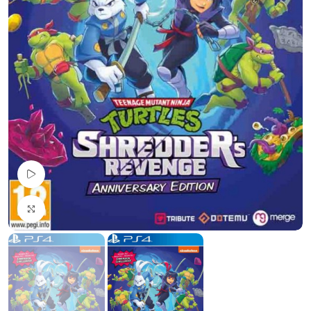
Pogledaj Video
Uvećaj sliku