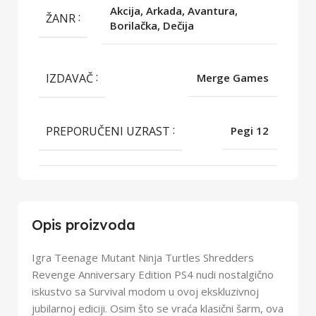
Akcija, Arkada, Avantura,
ŽANR
Borilačka, Dečija
IZDAVAČ
Merge Games
PREPORUČENI UZRAST
Pegi 12
Opis proizvoda
Igra Teenage Mutant Ninja Turtles Shredders
Revenge Anniversary Edition PS4 nudi nostalgično
iskustvo sa Survival modom u ovoj ekskluzivnoj
jubilarnoj ediciji. Osim što se vraća klasični šarm, ova