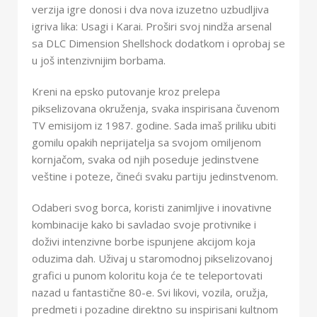
verzija igre donosi i dva nova izuzetno uzbudljiva
igriva lika: Usagi i Karai. Proširi svoj nindža arsenal
sa DLC Dimension Shellshock dodatkom i oprobaj se
u još intenzivnijim borbama.
Kreni na epsko putovanje kroz prelepa
pikselizovana okruženja, svaka inspirisana čuvenom
TV emisijom iz 1987. godine. Sada imaš priliku ubiti
gomilu opakih neprijatelja sa svojom omiljenom
kornjačom, svaka od njih poseduje jedinstvene
veštine i poteze, čineći svaku partiju jedinstvenom.
Odaberi svog borca, koristi zanimljive i inovativne
kombinacije kako bi savladao svoje protivnike i
doživi intenzivne borbe ispunjene akcijom koja
oduzima dah. Uživaj u staromodnoj pikselizovanoj
grafici u punom koloritu koja će te teleportovati
nazad u fantastične 80-e. Svi likovi, vozila, oružja,
predmeti i pozadine direktno su inspirisani kultnom