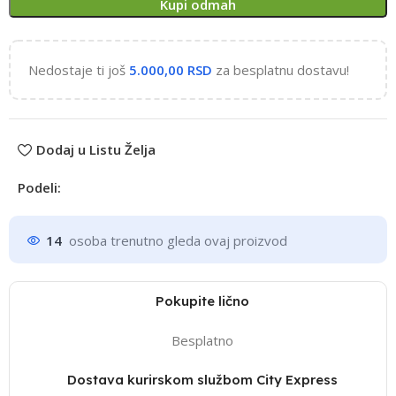
Kupi odmah
Nedostaje ti još
5.000,00
RSD
za besplatnu dostavu!
Dodaj u Listu Želja
Podeli:
14
osoba trenutno gleda ovaj proizvod
Pokupite lično
Besplatno
Dostava kurirskom službom City Express