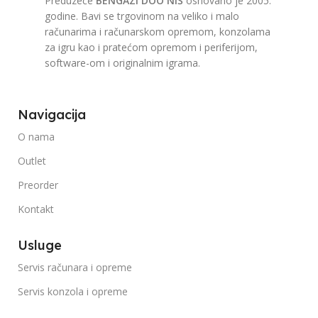
Preduzeće
BENGAZI DOO NIŠ
osnovano je 2005.
godine. Bavi se trgovinom na veliko i malo
računarima i računarskom opremom, konzolama
za igru kao i pratećom opremom i periferijom,
software-om i originalnim igrama.
Navigacija
O nama
Outlet
Preorder
Kontakt
Usluge
Servis računara i opreme
Servis konzola i opreme