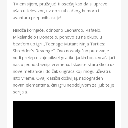
TV emisijom, pružajući ti osećaj kao da si upravo
ušao u televizor, uz dozu ubilačkog humora i
avantura prepunih akcije!
Nindža kornjače, odnosno Leonardo, Rafaelo,
Mikelanđelo i Donatelo, ponovo su na okupu u
beat’em up igri „Teenage Mutant Ninja Turtles:
Shredder’s Revenge“. Ovo nostalgično putovanje
nudi prelep dizajn piksel grafike jarkih boja, vraćajući
nas u jednostavnija vremena. Iskusite staru školu uz
nove mehanike i do čak 6 igrača koji mogu uživati u
isto vreme. Ovaj klasični doživljaj, nadograđen
novim elementima, čini igru neodoljivom za ljubitelje
serijala.