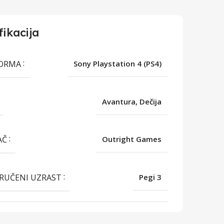
fikacija
FORMA
Sony Playstation 4 (PS4)
Avantura, Dečija
AČ
Outright Games
RUČENI UZRAST
Pegi 3