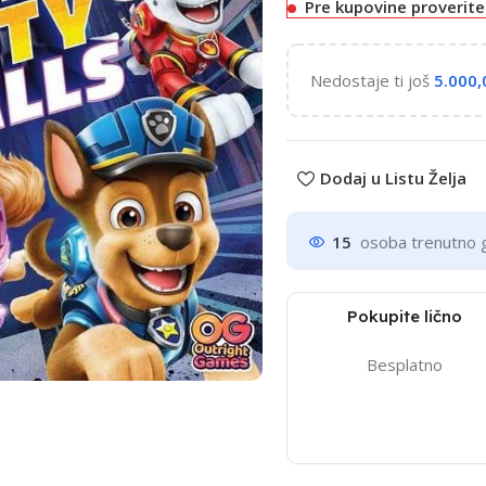
Pre kupovine proverit
Nedostaje ti još
5.000
Dodaj u Listu Želja
15
osoba trenutno 
Pokupite lično
Besplatno