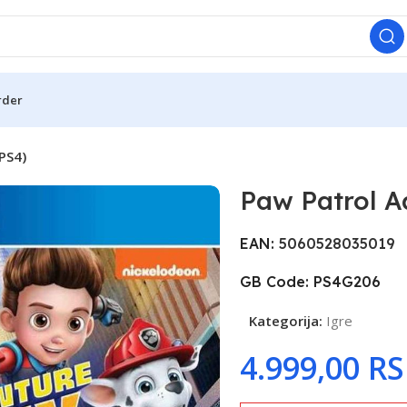
rder
PS4)
Paw Patrol A
EAN:
5060528035019
GB Code: PS4G206
Kategorija:
Igre
R