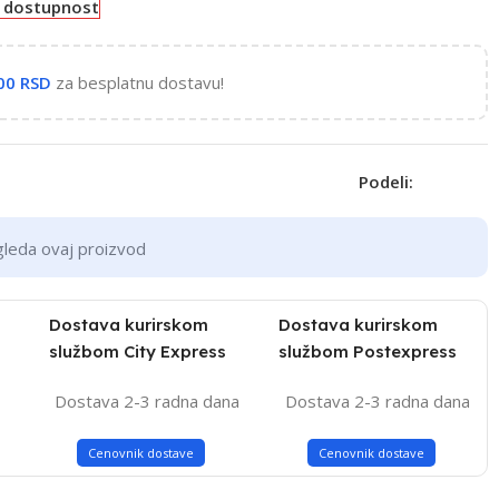
e dostupnost
,00
RSD
za besplatnu dostavu!
Podeli:
gleda ovaj proizvod
Dostava kurirskom
Dostava kurirskom
službom City Express
službom Postexpress
Dostava 2-3 radna dana
Dostava 2-3 radna dana
Cenovnik dostave
Cenovnik dostave