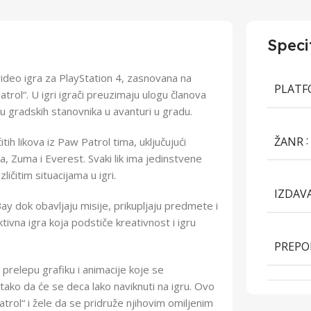
Speci
video igra za PlayStation 4, zasnovana na
PLAT
atrol“. U igri igrači preuzimaju ulogu članova
 gradskih stanovnika u avanturi u gradu.
ŽANR
ih likova iz Paw Patrol tima, uključujući
, Zuma i Everest. Svaki lik ima jedinstvene
ličitim situacijama u igri.
IZDAV
ay dok obavljaju misije, prikupljaju predmete i
ivna igra koja podstiče kreativnost i igru
PREPO
prelepu grafiku i animacije koje se
tako da će se deca lako naviknuti na igru. Ovo
trol“ i žele da se pridruže njihovim omiljenim