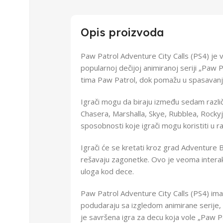
Opis proizvoda
Paw Patrol Adventure City Calls (PS4) je 
popularnoj dečijoj animiranoj seriji „Paw P
tima Paw Patrol, dok pomažu u spasavanju
Igrači mogu da biraju između sedam različit
Chasera, Marshalla, Skye, Rubblea, Rockyja
sposobnosti koje igrači mogu koristiti u raz
Igrači će se kretati kroz grad Adventure B
rešavaju zagonetke. Ovo je veoma interakt
uloga kod dece.
Paw Patrol Adventure City Calls (PS4) ima 
podudaraju sa izgledom animirane serije, 
je savršena igra za decu koja vole „Paw Pa