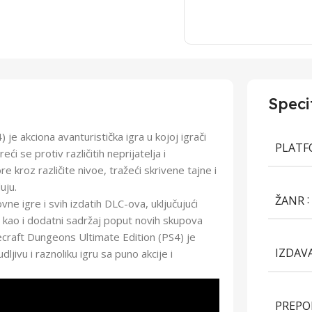
Speci
je akciona avanturistička igra u kojoj igrači
PLAT
i se protiv različitih neprijatelja i
e kroz različite nivoe, tražeći skrivene tajne i
uju.
ŽANR
vne igre i svih izdatih DLC-ova, uključujući
 kao i dodatni sadržaj poput novih skupova
necraft Dungeons Ultimate Edition (PS4) je
IZDAV
ljivu i raznoliku igru sa puno akcije i
PREPO