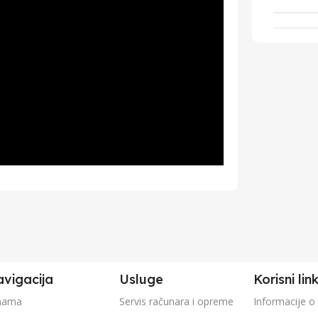
vigacija
Usluge
Korisni lin
nama
Servis računara i opreme
Informacije o