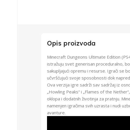
Opis proizvoda
Minecraft Dungeons Ultimate Edition (PS4) 
istražuju svet generisan proceduralno, boreć
sakupljajući opremu i resurse. Igrači se bor
učvršćujući svoje sposobnosti dok napred
Ova verzija igre sadrži sav sadržaj iz osno
„Howling Peaks“ i „Flames of the Nether“,
oklopa i dodatnih životinja za pratnju. Mi
namenjen igračima svih uzrasta i nudi uzbud
avanture.