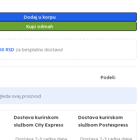
Dodaj u korpu
Kupi odmah
,00
RSD
za besplatnu dostavu!
Podeli:
gleda ovaj proizvod
Dostava kurirskom
Dostava kurirskom
službom City Express
službom Postexpress
Dostava 2-3 radna dana
Dostava 2-3 radna dana