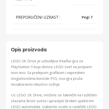
PREPORUČENI UZRAST
Pegi 7
Opis proizvoda
LEGO 2K Drive je uzbudljiva trkačka igra za
PlayStation 5 koja donosi LEGO svet na potpuno
novi nivo. Sa prelepom grafikom i naprednim
mogućnostima konzole PS5, ova igra pruža
nezaboravno iskustvo vožnje.
Uz LEGO 2K Drive, možete se takmičiti na različitim
stazama širom sveta i upravljati širokim spektrom
LEGO automobila. Izaberite vozilo iz različitih LEGO