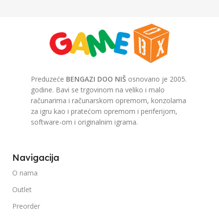
Preduzeće
BENGAZI DOO NIŠ
osnovano je 2005.
godine. Bavi se trgovinom na veliko i malo
računarima i računarskom opremom, konzolama
za igru kao i pratećom opremom i periferijom,
software-om i originalnim igrama.
Navigacija
O nama
Outlet
Preorder