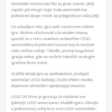
tematskih svetova kao što su grad, svemir, divlji
zapad i još mnogo toga. Svaki automobil ima
jedinstven dizajn i može se prilagoditi po vašoj želji.
Uz uzbudljive trke, igra nudi i raznovrsne režime
igre. Možete učestvovati u brzinskim trkama,
upustiti se u retro avanture sa klasičnim LEGO
automobilima ili prihvatiti izazove koji će testirati
vaše veštine vožnje. Takođe, postoji mogućnost
igranja online, gde se možete takmičiti sa drugim
igračima širom sveta.
Grafički detalji igre su spektakularni, pružajući
autentičan LEGO doživljaj. Zvučni efekti i muzika
doprinose atmosferi i upotpunjuju iskustvo.
LEGO 2K Drive je igra koja će oduševiti sve
ljubitelje LEGO univerzuma i trkačkih igara. Uživajte
u jedinstvenoj vožnji kroz svet LEGO automobila i