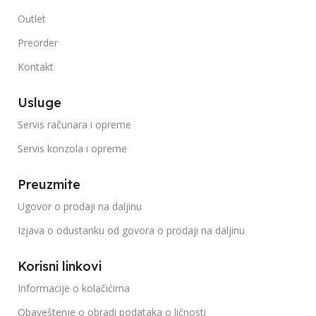
Outlet
Preorder
Kontakt
Usluge
Servis računara i opreme
Servis konzola i opreme
Preuzmite
Ugovor o prodaji na daljinu
Izjava o odustanku od govora o prodaji na daljinu
Korisni linkovi
Informacije o kolačićima
Obaveštenje o obradi podataka o ličnosti