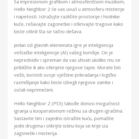
Sa impresivnom grafikom i atmosferičnom muzikom,
Hello Neighbor 2 će vas uvući u atmosferu misterije
i napetosti. Istražujte različite prostorije i hodnike
kuće, rešavajte zagonetke i otkrivajte tragove kako
biste otkrili šta se tačno dešava.
Jedan od glavnih elemenata igre je inteligencija
veštačke inteligencije (AI) vašeg komšije. On je
nepredvidiv i spreman da vas uhvati ukoliko mu se
približite ili ako otkrijete njegove tajne. Morate biti
vešti, koristiti svoje vještine prikradanja i logičko
razmišljanje kako biste izbegli njegove zamke i
ostali neprimećeni.
Hello Neighbor 2 (PS5) takođe donosi mogućnost
igranja u kooperativnom režimu sa drugim igračima.
Sastavite tim i zajedno istražite kuću, pomažite
jedni drugima i otkrijte istinu koja se krije iza
zagonetki i misterija.