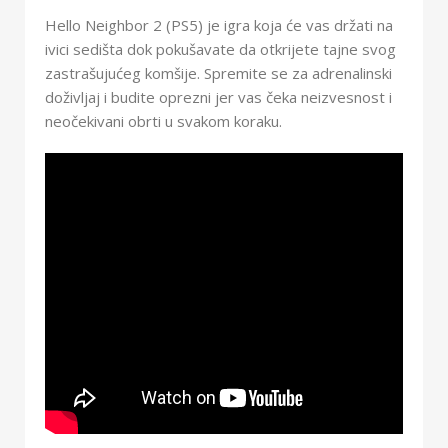
Hello Neighbor 2 (PS5) je igra koja će vas držati na
ivici sedišta dok pokušavate da otkrijete tajne svog
zastrašujućeg komšije. Spremite se za adrenalinski
doživljaj i budite oprezni jer vas čeka neizvesnost i
neočekivani obrti u svakom koraku.