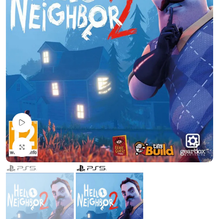
Pogledaj Video
Uvećaj sliku