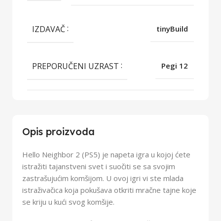
IZDAVAČ
tinyBuild
PREPORUČENI UZRAST
Pegi 12
Opis proizvoda
Hello Neighbor 2 (PS5) je napeta igra u kojoj ćete
istražiti tajanstveni svet i suočiti se sa svojim
zastrašujućim komšijom. U ovoj igri vi ste mlada
istraživačica koja pokušava otkriti mračne tajne koje
se kriju u kući svog komšije.