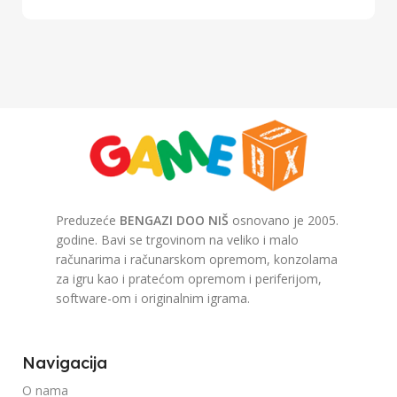
Preduzeće
BENGAZI DOO NIŠ
osnovano je 2005.
godine. Bavi se trgovinom na veliko i malo
računarima i računarskom opremom, konzolama
za igru kao i pratećom opremom i periferijom,
software-om i originalnim igrama.
Navigacija
O nama