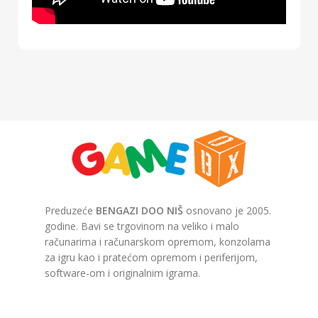
Preduzeće
BENGAZI DOO NIŠ
osnovano je 2005.
godine. Bavi se trgovinom na veliko i malo
računarima i računarskom opremom, konzolama
za igru kao i pratećom opremom i periferijom,
software-om i originalnim igrama.