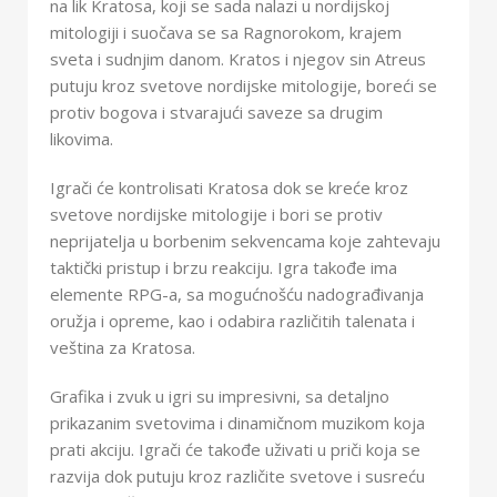
na lik Kratosa, koji se sada nalazi u nordijskoj
mitologiji i suočava se sa Ragnorokom, krajem
sveta i sudnjim danom. Kratos i njegov sin Atreus
putuju kroz svetove nordijske mitologije, boreći se
protiv bogova i stvarajući saveze sa drugim
likovima.
Igrači će kontrolisati Kratosa dok se kreće kroz
svetove nordijske mitologije i bori se protiv
neprijatelja u borbenim sekvencama koje zahtevaju
taktički pristup i brzu reakciju. Igra takođe ima
elemente RPG-a, sa mogućnošću nadograđivanja
oružja i opreme, kao i odabira različitih talenata i
veština za Kratosa.
Grafika i zvuk u igri su impresivni, sa detaljno
prikazanim svetovima i dinamičnom muzikom koja
prati akciju. Igrači će takođe uživati u priči koja se
razvija dok putuju kroz različite svetove i susreću