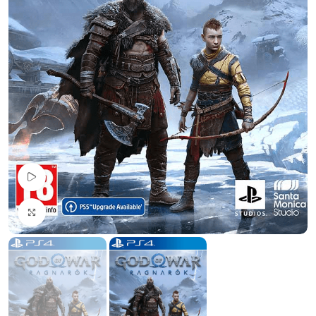
Pogledaj Video
Uvećaj sliku