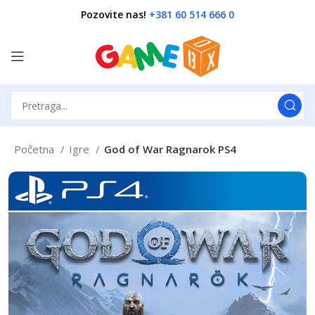
Pozovite nas!
+381 60 514 666 0
Početna
Igre
God of War Ragnarok PS4