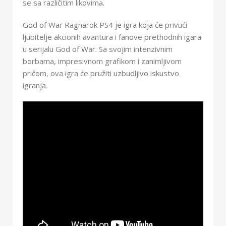
se sa različitim likovima.
God of War Ragnarok PS4 je igra koja će privući
ljubitelje akcionih avantura i fanove prethodnih igara
u serijalu God of War. Sa svojim intenzivnim
borbama, impresivnom grafikom i zanimljivom
pričom, ova igra će pružiti uzbudljivo iskustvo
igranja.