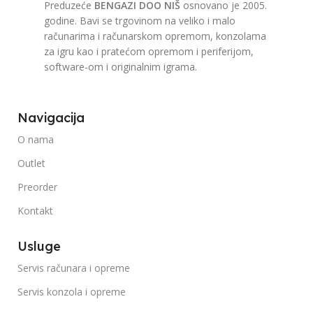
Preduzeće
BENGAZI DOO NIŠ
osnovano je 2005.
godine. Bavi se trgovinom na veliko i malo
računarima i računarskom opremom, konzolama
za igru kao i pratećom opremom i periferijom,
software-om i originalnim igrama.
Navigacija
O nama
Outlet
Preorder
Kontakt
Usluge
Servis računara i opreme
Servis konzola i opreme