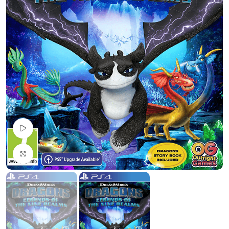
Pogledaj Video
Uvećaj sliku