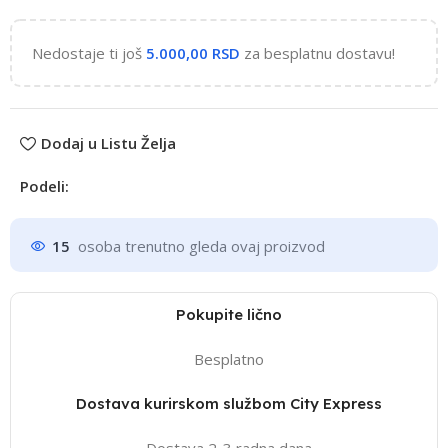
Nedostaje ti još
5.000,00
RSD
za besplatnu dostavu!
Dodaj u Listu Želja
Podeli:
15
osoba trenutno gleda ovaj proizvod
Pokupite lično
Besplatno
Dostava kurirskom službom City Express
Dostava 2-3 radna dana