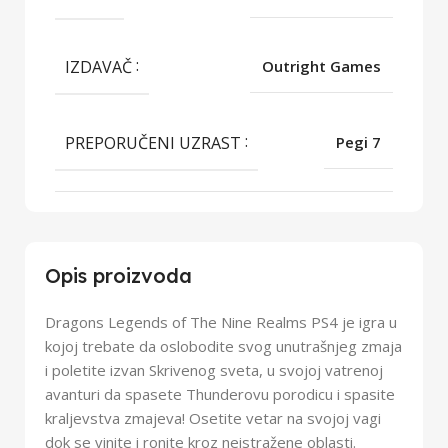
IZDAVAČ
Outright Games
PREPORUČENI UZRAST
Pegi 7
Opis proizvoda
Dragons Legends of The Nine Realms PS4 je igra u
kojoj trebate da oslobodite svog unutrašnjeg zmaja
i poletite izvan Skrivenog sveta, u svojoj vatrenoj
avanturi da spasete Thunderovu porodicu i spasite
kraljevstva zmajeva! Osetite vetar na svojoj vagi
dok se vinite i ronite kroz neistražene oblasti.