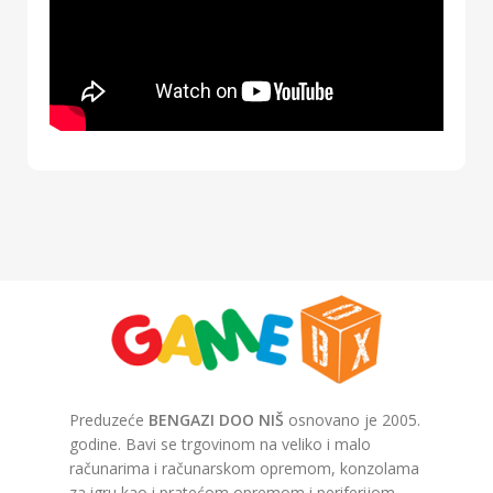
Preduzeće
BENGAZI DOO NIŠ
osnovano je 2005.
godine. Bavi se trgovinom na veliko i malo
računarima i računarskom opremom, konzolama
za igru kao i pratećom opremom i periferijom,