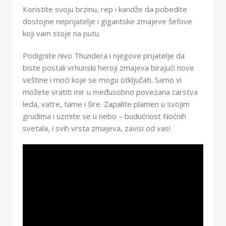
Koristite svoju brzinu, rep i kandže da pobedite
dostojne neprijatelje i gigantske zmajeve šefove
koji vam stoje na putu.
Podignite nivo Thundera i njegove prijatelje da
biste postali vrhunski heroji zmajeva birajući nove
veštine i moći koje se mogu otključati. Samo vi
možete vratiti mir u međusobno povezana carstva
leda, vatre, tame i šire. Zapalite plamen u svojim
grudima i uzmite se u nebo – budućnost Noćnih
svetala, i svih vrsta zmajeva, zavisi od vas!