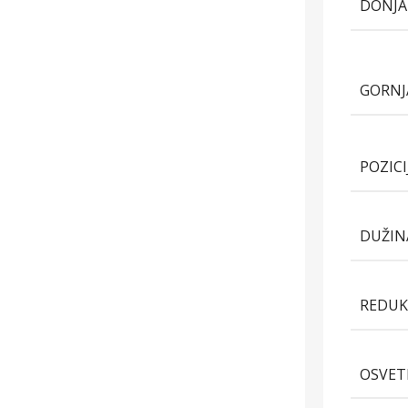
DONJA
GORNJ
POZIC
DUŽIN
REDUK
OSVET