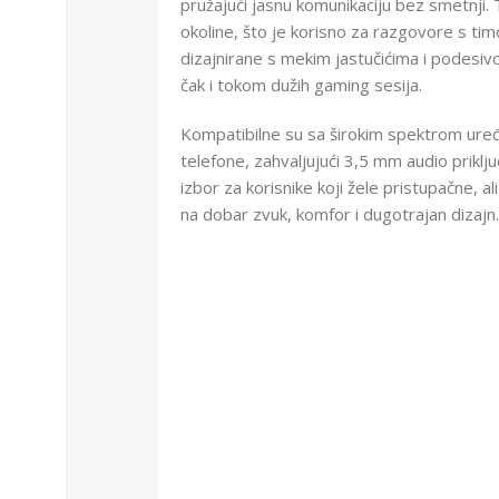
pružajući jasnu komunikaciju bez smetnji
okoline, što je korisno za razgovore s ti
dizajnirane s mekim jastučićima i podesi
čak i tokom dužih gaming sesija.
Kompatibilne su sa širokim spektrom uređa
telefone, zahvaljujući 3,5 mm audio priklj
izbor za korisnike koji žele pristupačne, 
na dobar zvuk, komfor i dugotrajan dizajn.