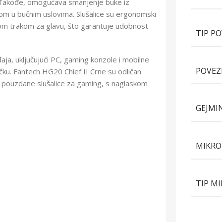
. Takođe, omogućava smanjenje buke iz
mom u bučnim uslovima. Slušalice su ergonomski
vom trakom za glavu, što garantuje udobnost
TIP P
ja, uključujući PC, gaming konzole i mobilne
POVEZ
učku. Fantech HG20 Chief II Crne su odličan
ali pouzdane slušalice za gaming, s naglaskom
GEJMI
MIKR
TIP M