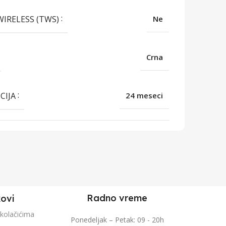
WIRELESS (TWS)
Ne
Crna
CIJA
24 meseci
Radno vreme
kovi
 kolačićima
Ponedeljak – Petak: 09 - 20h