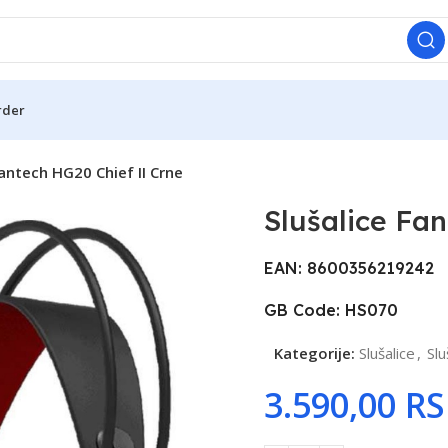
rder
Fantech HG20 Chief II Crne
Slušalice Fa
EAN: 8600356219242
GB Code: HS070
Kategorije:
Slušalice
,
Slu
R