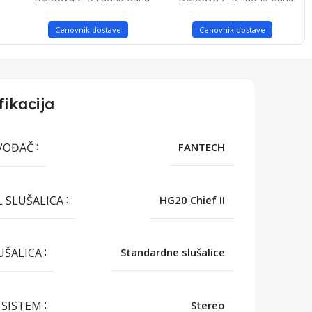
Cenovnik dostave
Cenovnik dostave
fikacija
VOĐAČ
FANTECH
 SLUŠALICA
HG20 Chief II
LUŠALICA
Standardne slušalice
 SISTEM
Stereo