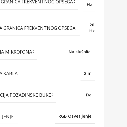
 GRANICA FREKVENTNOG OPSEGA
Hz
20000
A GRANICA FREKVENTNOG OPSEGA
Hz
IJA MIKROFONA
Na slušalici
A KABLA
2 m
CIJA POZADINSKE BUKE
Da
LJENJE
RGB Osvetljenje