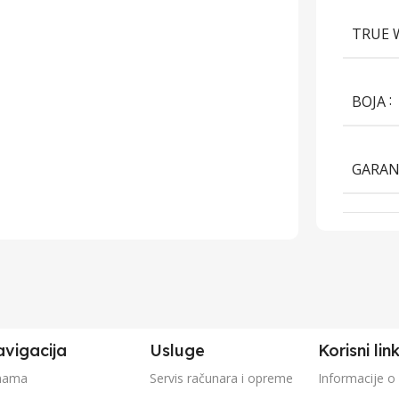
TRUE 
BOJA
GARAN
vigacija
Usluge
Korisni lin
nama
Servis računara i opreme
Informacije o