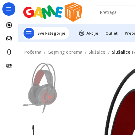
Sve kategorije
Akcije
Outlet
Preo
Početna
Gejming oprema
Slušalice
Slušalice 