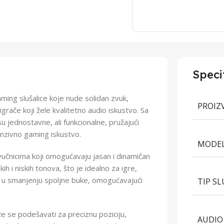
Speci
ming slušalice koje nude solidan zvuk,
PROIZ
igrače koji žele kvalitetno audio iskustvo. Sa
u jednostavne, ali funkcionalne, pružajući
enzivno gaming iskustvo.
MODEL
čnicima koji omogućavaju jasan i dinamičan
 i niskih tonova, što je idealno za igre,
e u smanjenju spoljne buke, omogućavajući
TIP S
ože se podešavati za preciznu poziciju,
AUDIO