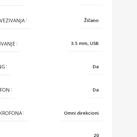
OVEZIVANJA
Žičano
IVANJE
3.5 mm, USB
NG
Da
OFON
Da
IKROFONA
Omni direkcioni
20