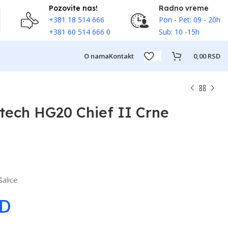
Pozovite nas!
Radno vreme
+381 18 514 666
Pon - Pet: 09 - 20h
+381 60 514 666 0
Sub: 10 -15h
O nama
Kontakt
0,00
RSD
ntech HG20 Chief II Crne
šalice
SD