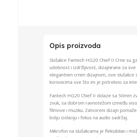
Opis proizvoda
Slušalice Fantech HG20 Chief II Crne su ga
udobnost i izdržljivost, dizajnirane za sve 
elegantnim crnim dizajnom, ove slušalice s
korisnicima sve što im je potrebno za int
Fantech HG20 Chief II dolaze sa 50mm zvu
zvuk, sa dobrom ravnotežom između visokih
filmove i muziku. Zatvoreni dizajn pomaž
bolju izolaciju i fokus na audio sadržaj.
Mikrofon na slušalicama je fleksibilan i m