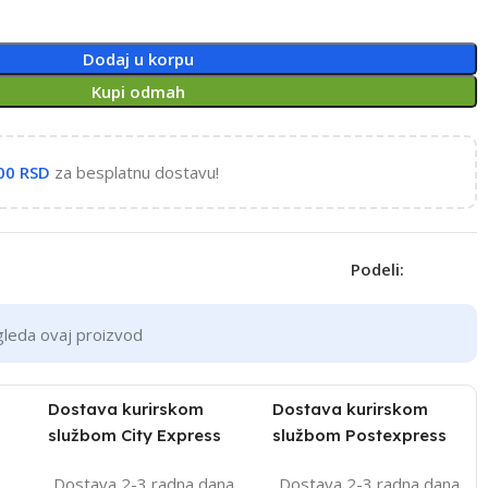
Dodaj u korpu
Kupi odmah
,00
RSD
za besplatnu dostavu!
Podeli:
gleda ovaj proizvod
Dostava kurirskom
Dostava kurirskom
službom City Express
službom Postexpress
Dostava 2-3 radna dana
Dostava 2-3 radna dana