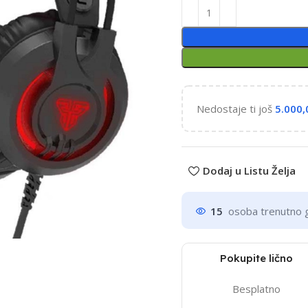
Nedostaje ti još
5.000
Dodaj u Listu Želja
15
osoba trenutno 
Pokupite lično
Besplatno