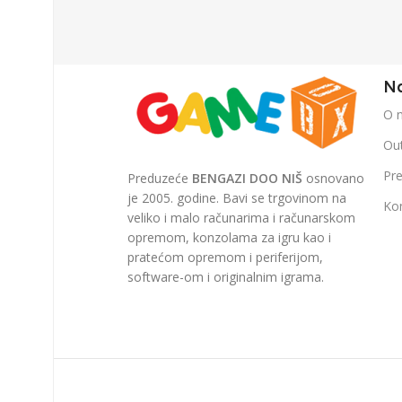
Na
O 
Out
Pr
Preduzeće
BENGAZI DOO NIŠ
osnovano
je 2005. godine. Bavi se trgovinom na
Ko
veliko i malo računarima i računarskom
opremom, konzolama za igru kao i
pratećom opremom i periferijom,
software-om i originalnim igrama.