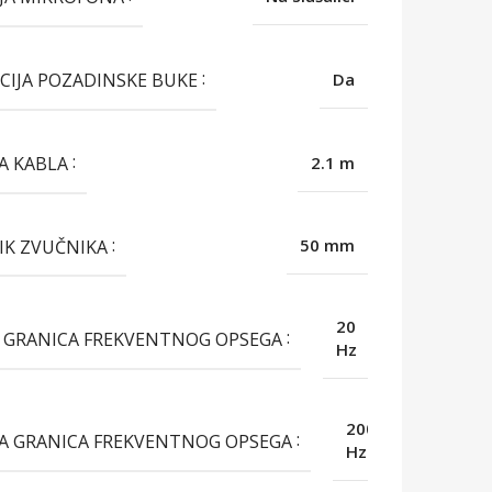
CIJA POZADINSKE BUKE
Da
A KABLA
2.1 m
IK ZVUČNIKA
50 mm
20
 GRANICA FREKVENTNOG OPSEGA
Hz
20000
A GRANICA FREKVENTNOG OPSEGA
Hz