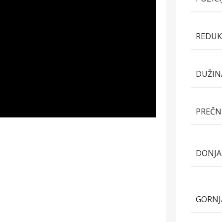
REDUK
DUŽIN
PREČN
DONJA
GORNJ