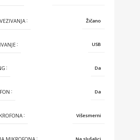
OVEZIVANJA
Žičano
IVANJE
USB
NG
Da
OFON
Da
IKROFONA
Višesmerni
IJA MIKROFONA
Na slušalici