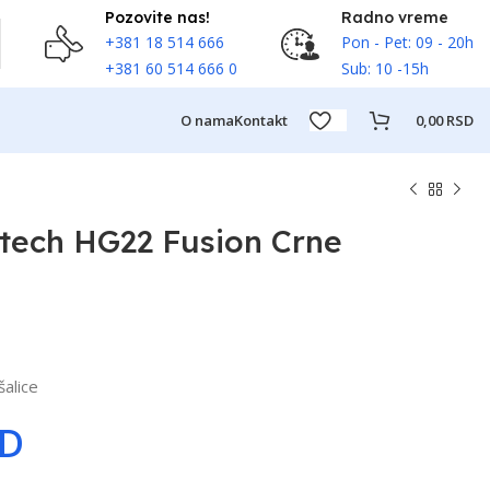
Pozovite nas!
Radno vreme
+381 18 514 666
Pon - Pet: 09 - 20h
+381 60 514 666 0
Sub: 10 -15h
O nama
Kontakt
0,00
RSD
ntech HG22 Fusion Crne
šalice
SD