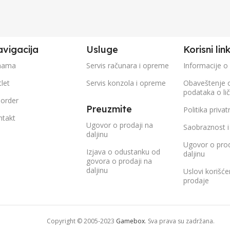
vigacija
Usluge
Korisni lin
nama
Servis računara i opreme
Informacije o
let
Servis konzola i opreme
Obaveštenje 
podataka o li
eorder
Preuzmite
Politika privat
ntakt
Ugovor o prodaji na
Saobraznost i
daljinu
Ugovor o prod
Izjava o odustanku od
daljinu
govora o prodaji na
daljinu
Uslovi korišće
prodaje
Copyright © 2005-2023
Gamebox
. Sva prava su zadržana.