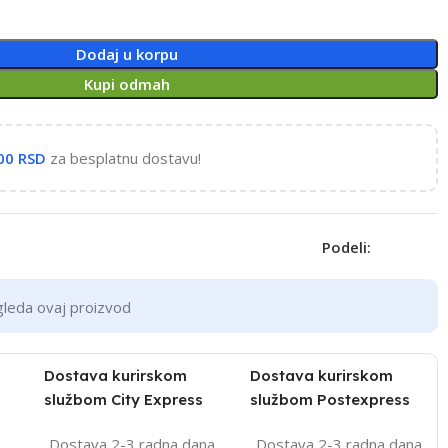
Dodaj u korpu
Kupi odmah
,00
RSD
za besplatnu dostavu!
Podeli:
gleda ovaj proizvod
Dostava kurirskom
Dostava kurirskom
službom City Express
službom Postexpress
Dostava 2-3 radna dana
Dostava 2-3 radna dana