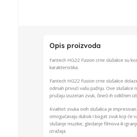
Opis proizvoda
Fantech HG22 Fusion crne slušalice su kv
karakteristika.
Fantech HG22 Fusion crne slušalice dolaze
odmah privući vašu pažnju. Ove slušalice n
pružaju izuzetan zvuk, čineći ih odličnim i
Kvalitet zvuka ovih slušalica je impresiv
omogućavaju dubok i bogat zvuk koji će vas
slušanje muzike, gledanje filmova ili igranj
izražaja.