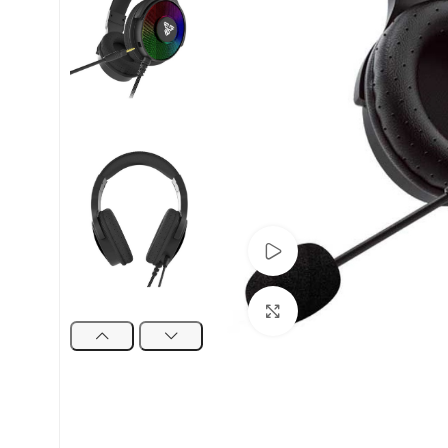
Pogledaj Video
Uvećaj sliku