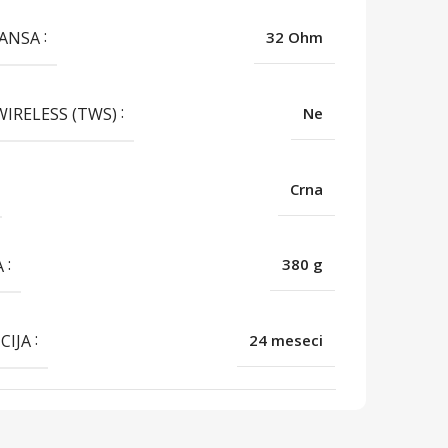
DANSA
32 Ohm
WIRELESS (TWS)
Ne
Crna
A
380 g
CIJA
24 meseci