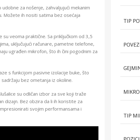
o udobne za nošenje, zahvaljujući mekanim
vu. Možete ih nositi satima bez osećaja
TIP P
ce su veoma praktične. Sa priključkom od 3,5
ajima, uključujući računare, pametne telefone,
POVEZ
maju ugrađen mikrofon, što ih čini pogodnim za
GEJMI
ze s funkcijom pasivne izolacije buke, što
adržaju bez ometanja iz okoline.
MIKR
šalice su odličan izbor za sve koji traže
 dizajn. Bez obzira da li ih koristite za
s impresionirati svojim performansama i
TIP M
POZIC