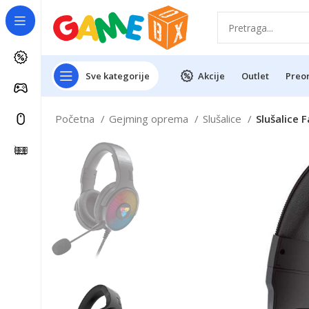
Sve kategorije
Akcije
Outlet
Preo
Početna
Gejming oprema
Slušalice
Slušalice 