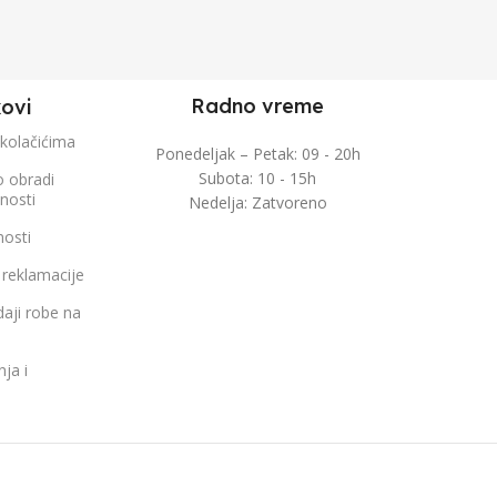
Radno vreme
kovi
 kolačićima
Ponedeljak – Petak: 09 - 20h
Subota: 10 - 15h
o obradi
čnosti
Nedelja: Zatvoreno
nosti
 reklamacije
aji robe na
nja i