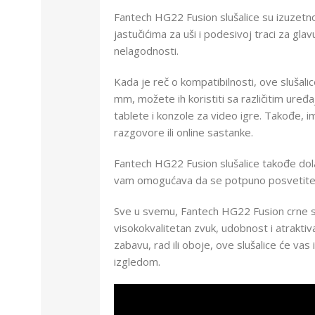
Fantech HG22 Fusion slušalice su izuzetn
jastučićima za uši i podesivoj traci za gla
nelagodnosti.
Kada je reč o kompatibilnosti, ove slušali
mm, možete ih koristiti sa različitim uređ
tablete i konzole za video igre. Takođe, i
razgovore ili online sastanke.
Fantech HG22 Fusion slušalice takođe dola
vam omogućava da se potpuno posvetite s
Sve u svemu, Fantech HG22 Fusion crne slu
visokokvalitetan zvuk, udobnost i atraktivan
zabavu, rad ili oboje, ove slušalice će va
izgledom.