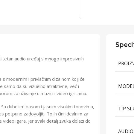
Speci
alitetan audio uređaj s mnogo impresivnih
PROIZ
 s modernim i privlačnim dizajnom koji će
MODEL
e samo da su vizuelno atraktivne, već i
zborom za uživanje u muzici i video igricama.
an. Sa dubokim basom i jasnim visokim tonovima,
TIP S
 potpuno zadovoljiti. To ih čini idealnim za
e video igara, jer svaki detalj zvuka dolazi do
AUDIO