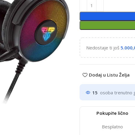
Nedostaje ti još
5.000
Dodaj u Listu Želja
15
osoba trenutno 
Pokupite lično
Besplatno