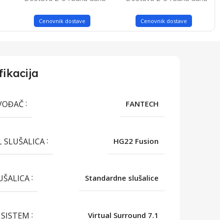
Cenovnik dostave
Cenovnik dostave
fikacija
VOĐAČ
FANTECH
 SLUŠALICA
HG22 Fusion
LUŠALICA
Standardne slušalice
 SISTEM
Virtual Surround 7.1