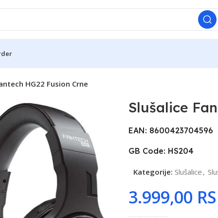
rder
Fantech HG22 Fusion Crne
Slušalice Fa
EAN: 8600423704596
GB Code: HS204
Kategorije:
Slušalice
,
Slu
R