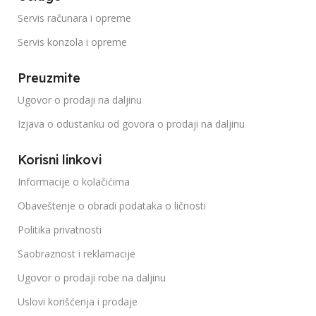
Servis računara i opreme
Servis konzola i opreme
Preuzmite
Ugovor o prodaji na daljinu
Izjava o odustanku od govora o prodaji na daljinu
Korisni linkovi
Informacije o kolačićima
Obaveštenje o obradi podataka o ličnosti
Politika privatnosti
Saobraznost i reklamacije
Ugovor o prodaji robe na daljinu
Uslovi korišćenja i prodaje