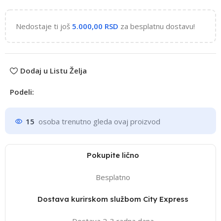
Nedostaje ti još
5.000,00
RSD
za besplatnu dostavu!
Dodaj u Listu Želja
Podeli:
15
osoba trenutno gleda ovaj proizvod
Pokupite lično
Besplatno
Dostava kurirskom službom City Express
Dostava 2-3 radna dana