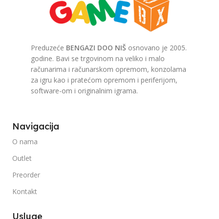
Preduzeće
BENGAZI DOO NIŠ
osnovano je 2005.
godine. Bavi se trgovinom na veliko i malo
računarima i računarskom opremom, konzolama
za igru kao i pratećom opremom i periferijom,
software-om i originalnim igrama.
Navigacija
O nama
Outlet
Preorder
Kontakt
Usluge