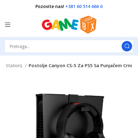
Pozovite nas!
+381 60 514 666 0
ing Station)
Postolje Canyon CS-5 Za PS5 Sa Punjačem Crni