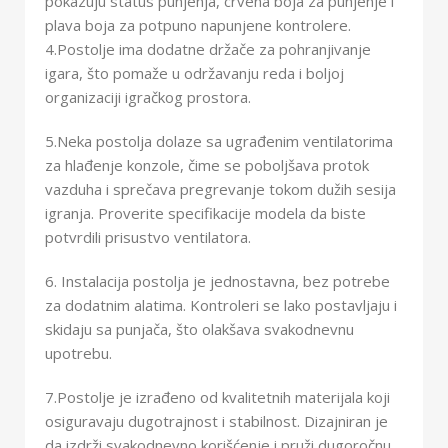
pokazuju status punjenja, crvena boja za punjenje i
plava boja za potpuno napunjene kontrolere.
4.Postolje ima dodatne držače za pohranjivanje
igara, što pomaže u održavanju reda i boljoj
organizaciji igračkog prostora.
5.Neka postolja dolaze sa ugrađenim ventilatorima
za hlađenje konzole, čime se poboljšava protok
vazduha i sprečava pregrevanje tokom dužih sesija
igranja. Proverite specifikacije modela da biste
potvrdili prisustvo ventilatora.
6. Instalacija postolja je jednostavna, bez potrebe
za dodatnim alatima. Kontroleri se lako postavljaju i
skidaju sa punjača, što olakšava svakodnevnu
upotrebu.
7.Postolje je izrađeno od kvalitetnih materijala koji
osiguravaju dugotrajnost i stabilnost. Dizajniran je
da izdrži svakodnevno korišćenje i pruži dugoročnu