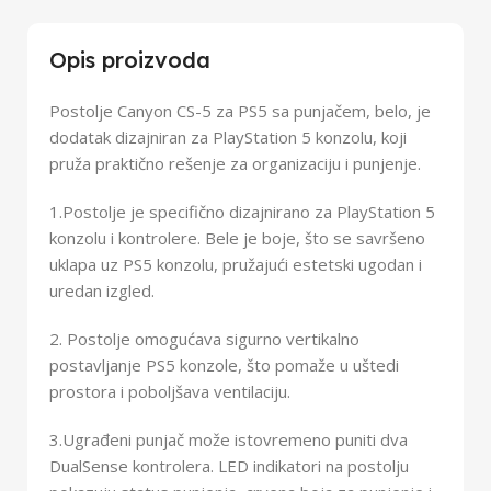
Opis proizvoda
Postolje Canyon CS-5 za PS5 sa punjačem, belo, je
dodatak dizajniran za PlayStation 5 konzolu, koji
pruža praktično rešenje za organizaciju i punjenje.
1.Postolje je specifično dizajnirano za PlayStation 5
konzolu i kontrolere. Bele je boje, što se savršeno
uklapa uz PS5 konzolu, pružajući estetski ugodan i
uredan izgled.
2. Postolje omogućava sigurno vertikalno
postavljanje PS5 konzole, što pomaže u uštedi
prostora i poboljšava ventilaciju.
3.Ugrađeni punjač može istovremeno puniti dva
DualSense kontrolera. LED indikatori na postolju