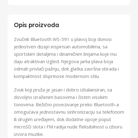
Opis proizvoda
Zvučnik Bluetooth WS-591 u plavoj boji donosi
jedinstven dizajn inspirisan automobilima, sa
sportskim detaljima i dinamičnim linijama koje mu
daju atraktivan izgled. Njegova jarka plava boja
odmah privlači pažnju, dok glatka završna obrada i
kompaktnost doprinose modernom stilu.
Zvuk koji pruža je jasan i dobro izbalansiran, sa
dovoljno izraženim basovima i čistim visokim
tonovima. Bežično povezivanje preko Bluetooth-a
omogućava jednostavnu sinhronizaciju sa telefonom
ili drugim uređajem, dok dodatne opcije poput
microSD slota i FM radija nude fleksibilnost u izboru
izvora muzike.