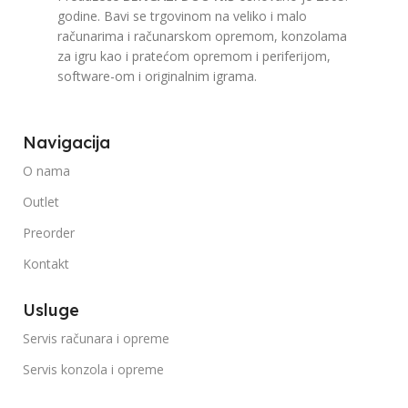
godine. Bavi se trgovinom na veliko i malo
računarima i računarskom opremom, konzolama
za igru kao i pratećom opremom i periferijom,
software-om i originalnim igrama.
Navigacija
O nama
Outlet
Preorder
Kontakt
Usluge
Servis računara i opreme
Servis konzola i opreme