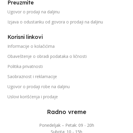
Preuzmite
Ugovor o prodaji na daljinu
Izjava o odustanku od govora o prodaji na daljinu
Korisni linkovi
Informacije o kolačićima
Obaveštenje o obradi podataka o ličnosti
Politika privatnosti
Saobraznost i reklamacije
Ugovor o prodaji robe na daljinu
Uslovi korišćenja i prodaje
Radno vreme
Ponedeljak – Petak: 09 - 20h
Subota: 10 - 15h