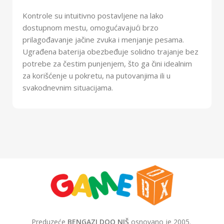
Kontrole su intuitivno postavljene na lako
dostupnom mestu, omogućavajući brzo
prilagođavanje jačine zvuka i menjanje pesama.
Ugrađena baterija obezbeđuje solidno trajanje bez
potrebe za čestim punjenjem, što ga čini idealnim
za korišćenje u pokretu, na putovanjima ili u
svakodnevnim situacijama.
Preduzeće
BENGAZI DOO NIŠ
osnovano je 2005.