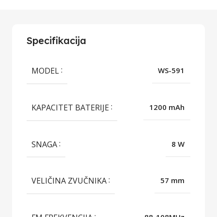
Specifikacija
MODEL
WS-591
KAPACITET BATERIJE
1200 mAh
SNAGA
8 W
VELIČINA ZVUČNIKA
57 mm