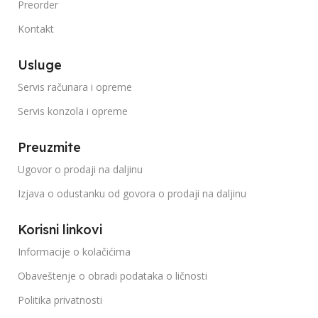
Preorder
Kontakt
Usluge
Servis računara i opreme
Servis konzola i opreme
Preuzmite
Ugovor o prodaji na daljinu
Izjava o odustanku od govora o prodaji na daljinu
Korisni linkovi
Informacije o kolačićima
Obaveštenje o obradi podataka o ličnosti
Politika privatnosti