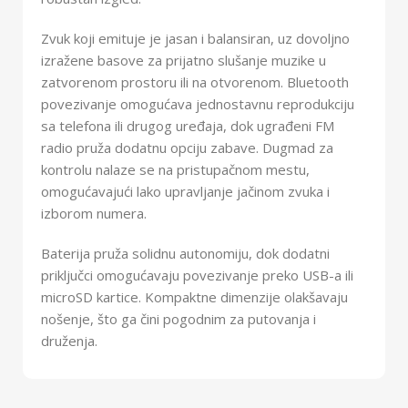
Zvuk koji emituje je jasan i balansiran, uz dovoljno
izražene basove za prijatno slušanje muzike u
zatvorenom prostoru ili na otvorenom. Bluetooth
povezivanje omogućava jednostavnu reprodukciju
sa telefona ili drugog uređaja, dok ugrađeni FM
radio pruža dodatnu opciju zabave. Dugmad za
kontrolu nalaze se na pristupačnom mestu,
omogućavajući lako upravljanje jačinom zvuka i
izborom numera.
Baterija pruža solidnu autonomiju, dok dodatni
priključci omogućavaju povezivanje preko USB-a ili
microSD kartice. Kompaktne dimenzije olakšavaju
nošenje, što ga čini pogodnim za putovanja i
druženja.