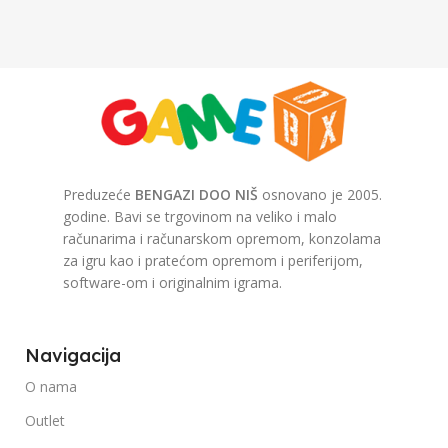
Preduzeće
BENGAZI DOO NIŠ
osnovano je 2005.
godine. Bavi se trgovinom na veliko i malo
računarima i računarskom opremom, konzolama
za igru kao i pratećom opremom i periferijom,
software-om i originalnim igrama.
Navigacija
O nama
Outlet