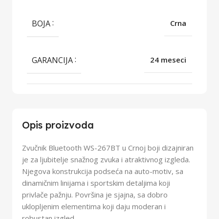
BOJA
Crna
GARANCIJA
24 meseci
Opis proizvoda
Zvučnik Bluetooth WS-267BT u Crnoj boji dizajniran
je za ljubitelje snažnog zvuka i atraktivnog izgleda.
Njegova konstrukcija podseća na auto-motiv, sa
dinamičnim linijama i sportskim detaljima koji
privlače pažnju. Površina je sjajna, sa dobro
uklopljenim elementima koji daju moderan i
robustan izgled.