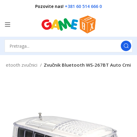
Pozovite nas!
+381 60 514 666 0
Bluetooth zvučnici
Zvučnik Bluetooth WS-267BT Auto Crni