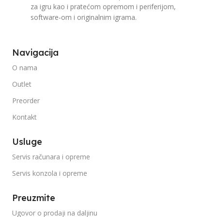
za igru kao i pratećom opremom i periferijom,
software-om i originalnim igrama.
Navigacija
O nama
Outlet
Preorder
Kontakt
Usluge
Servis računara i opreme
Servis konzola i opreme
Preuzmite
Ugovor o prodaji na daljinu