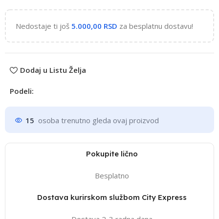
Nedostaje ti još
5.000,00
RSD
za besplatnu dostavu!
Dodaj u Listu Želja
Podeli:
15
osoba trenutno gleda ovaj proizvod
Pokupite lično
Besplatno
Dostava kurirskom službom City Express
Dostava 2-3 radna dana