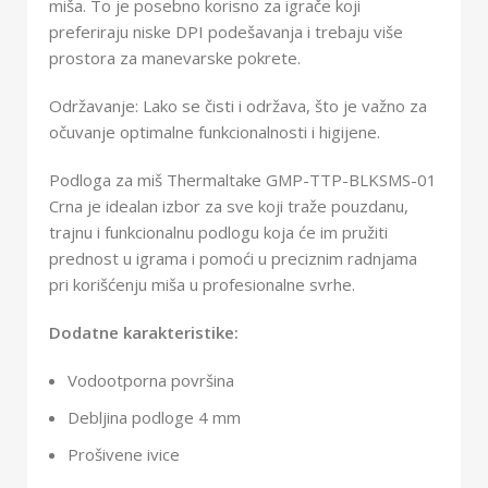
miša. To je posebno korisno za igrače koji
preferiraju niske DPI podešavanja i trebaju više
prostora za manevarske pokrete.
Održavanje: Lako se čisti i održava, što je važno za
očuvanje optimalne funkcionalnosti i higijene.
Podloga za miš Thermaltake GMP-TTP-BLKSMS-01
Crna je idealan izbor za sve koji traže pouzdanu,
trajnu i funkcionalnu podlogu koja će im pružiti
prednost u igrama i pomoći u preciznim radnjama
pri korišćenju miša u profesionalne svrhe.
Dodatne karakteristike:
Vodootporna površina
Debljina podloge 4 mm
Prošivene ivice