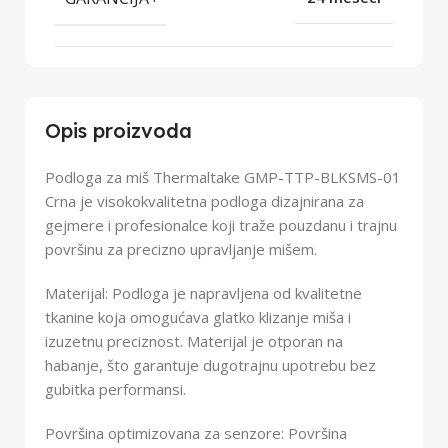
Opis proizvoda
Podloga za miš Thermaltake GMP-TTP-BLKSMS-01
Crna je visokokvalitetna podloga dizajnirana za
gejmere i profesionalce koji traže pouzdanu i trajnu
površinu za precizno upravljanje mišem.
Materijal: Podloga je napravljena od kvalitetne
tkanine koja omogućava glatko klizanje miša i
izuzetnu preciznost. Materijal je otporan na
habanje, što garantuje dugotrajnu upotrebu bez
gubitka performansi.
Površina optimizovana za senzore: Površina