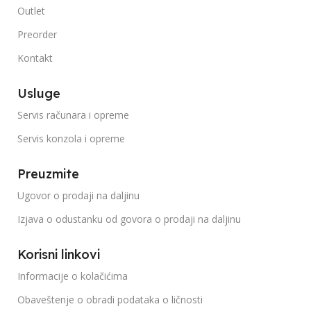
Outlet
Preorder
Kontakt
Usluge
Servis računara i opreme
Servis konzola i opreme
Preuzmite
Ugovor o prodaji na daljinu
Izjava o odustanku od govora o prodaji na daljinu
Korisni linkovi
Informacije o kolačićima
Obaveštenje o obradi podataka o ličnosti