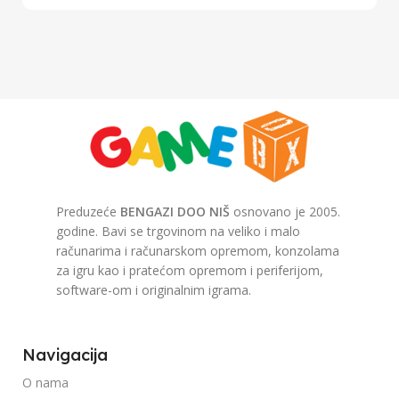
Preduzeće
BENGAZI DOO NIŠ
osnovano je 2005.
godine. Bavi se trgovinom na veliko i malo
računarima i računarskom opremom, konzolama
za igru kao i pratećom opremom i periferijom,
software-om i originalnim igrama.
Navigacija
O nama