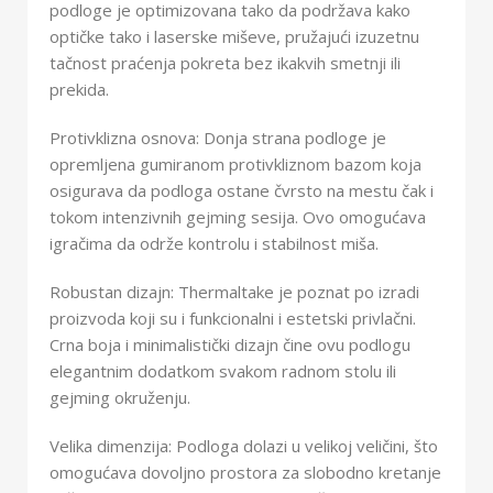
podloge je optimizovana tako da podržava kako
optičke tako i laserske miševe, pružajući izuzetnu
tačnost praćenja pokreta bez ikakvih smetnji ili
prekida.
Protivklizna osnova: Donja strana podloge je
opremljena gumiranom protivkliznom bazom koja
osigurava da podloga ostane čvrsto na mestu čak i
tokom intenzivnih gejming sesija. Ovo omogućava
igračima da održe kontrolu i stabilnost miša.
Robustan dizajn: Thermaltake je poznat po izradi
proizvoda koji su i funkcionalni i estetski privlačni.
Crna boja i minimalistički dizajn čine ovu podlogu
elegantnim dodatkom svakom radnom stolu ili
gejming okruženju.
Velika dimenzija: Podloga dolazi u velikoj veličini, što
omogućava dovoljno prostora za slobodno kretanje