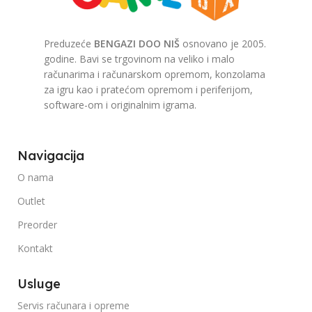
Preduzeće
BENGAZI DOO NIŠ
osnovano je 2005.
godine. Bavi se trgovinom na veliko i malo
računarima i računarskom opremom, konzolama
za igru kao i pratećom opremom i periferijom,
software-om i originalnim igrama.
Navigacija
O nama
Outlet
Preorder
Kontakt
Usluge
Servis računara i opreme