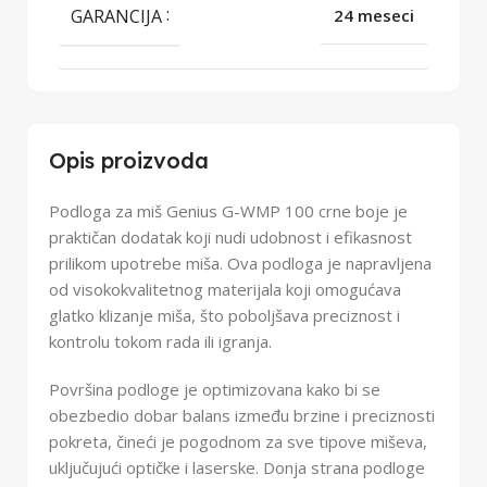
GARANCIJA
24 meseci
Opis proizvoda
Podloga za miš Genius G-WMP 100 crne boje je
praktičan dodatak koji nudi udobnost i efikasnost
prilikom upotrebe miša. Ova podloga je napravljena
od visokokvalitetnog materijala koji omogućava
glatko klizanje miša, što poboljšava preciznost i
kontrolu tokom rada ili igranja.
Površina podloge je optimizovana kako bi se
obezbedio dobar balans između brzine i preciznosti
pokreta, čineći je pogodnom za sve tipove miševa,
uključujući optičke i laserske. Donja strana podloge