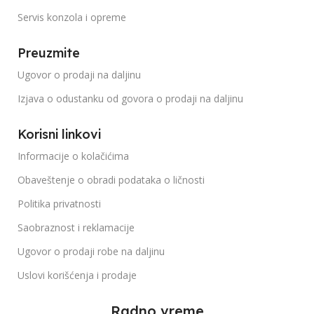
Servis konzola i opreme
Preuzmite
Ugovor o prodaji na daljinu
Izjava o odustanku od govora o prodaji na daljinu
Korisni linkovi
Informacije o kolačićima
Obaveštenje o obradi podataka o ličnosti
Politika privatnosti
Saobraznost i reklamacije
Ugovor o prodaji robe na daljinu
Uslovi korišćenja i prodaje
Radno vreme