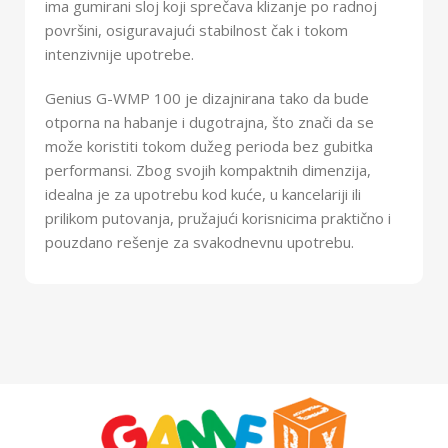
ima gumirani sloj koji sprečava klizanje po radnoj
površini, osiguravajući stabilnost čak i tokom
intenzivnije upotrebe.
Genius G-WMP 100 je dizajnirana tako da bude
otporna na habanje i dugotrajna, što znači da se
može koristiti tokom dužeg perioda bez gubitka
performansi. Zbog svojih kompaktnih dimenzija,
idealna je za upotrebu kod kuće, u kancelariji ili
prilikom putovanja, pružajući korisnicima praktično i
pouzdano rešenje za svakodnevnu upotrebu.