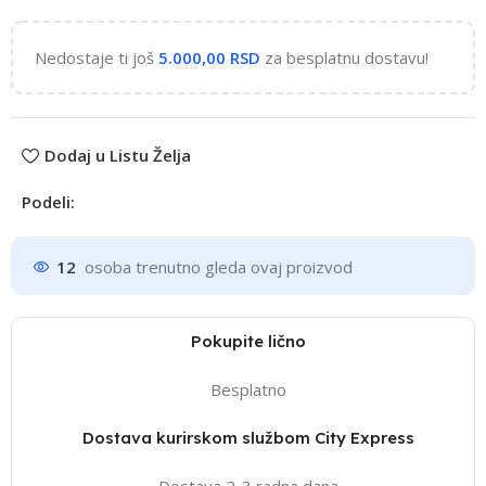
Nedostaje ti još
5.000,00
RSD
za besplatnu dostavu!
Dodaj u Listu Želja
Podeli:
12
osoba trenutno gleda ovaj proizvod
Pokupite lično
Besplatno
Dostava kurirskom službom City Express
Dostava 2-3 radna dana