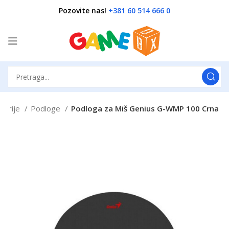
Pozovite nas!
+381 60 514 666 0
iferije
Podloge
Podloga za Miš Genius G-WMP 100 Crna