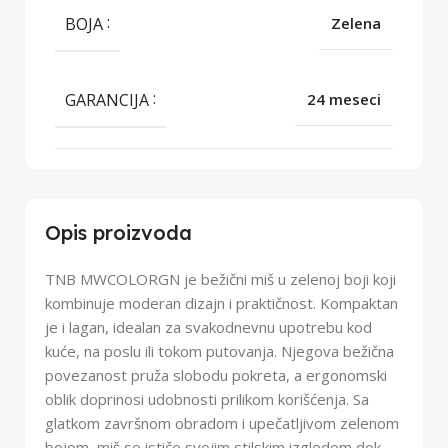
BOJA
Zelena
GARANCIJA
24 meseci
Opis proizvoda
TNB MWCOLORGN je bežični miš u zelenoj boji koji
kombinuje moderan dizajn i praktičnost. Kompaktan
je i lagan, idealan za svakodnevnu upotrebu kod
kuće, na poslu ili tokom putovanja. Njegova bežična
povezanost pruža slobodu pokreta, a ergonomski
oblik doprinosi udobnosti prilikom korišćenja. Sa
glatkom završnom obradom i upečatljivom zelenom
bojom, miš se ističe svojim stilskim izgledom dok