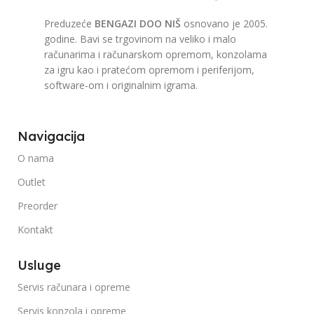
Preduzeće
BENGAZI DOO NIŠ
osnovano je 2005.
godine. Bavi se trgovinom na veliko i malo
računarima i računarskom opremom, konzolama
za igru kao i pratećom opremom i periferijom,
software-om i originalnim igrama.
Navigacija
O nama
Outlet
Preorder
Kontakt
Usluge
Servis računara i opreme
Servis konzola i opreme