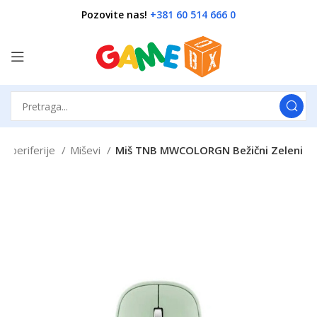
Pozovite nas!
+381 60 514 666 0
e periferije
Miševi
Miš TNB MWCOLORGN Bežični Zeleni