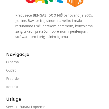
Preduzeće
BENGAZI DOO NIŠ
osnovano je 2005.
godine. Bavi se trgovinom na veliko i malo
računarima i računarskom opremom, konzolama
za igru kao i pratećom opremom i periferijom,
software-om i originalnim igrama.
Navigacija
O nama
Outlet
Preorder
Kontakt
Usluge
Servis računara i opreme