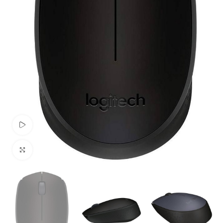
Pogledaj Video
Uvećaj sliku