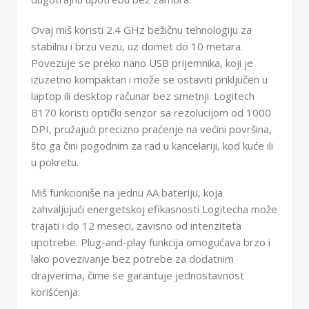
Ovaj miš koristi 2.4 GHz bežičnu tehnologiju za
stabilnu i brzu vezu, uz domet do 10 metara.
Povezuje se preko nano USB prijemnika, koji je
izuzetno kompaktan i može se ostaviti priključen u
laptop ili desktop računar bez smetnji. Logitech
B170 koristi optički senzor sa rezolucijom od 1000
DPI, pružajući precizno praćenje na većini površina,
što ga čini pogodnim za rad u kancelariji, kod kuće ili
u pokretu.
Miš funkcioniše na jednu AA bateriju, koja
zahvaljujući energetskoj efikasnosti Logitecha može
trajati i do 12 meseci, zavisno od intenziteta
upotrebe. Plug-and-play funkcija omogućava brzo i
lako povezivanje bez potrebe za dodatnim
drajverima, čime se garantuje jednostavnost
korišćenja.