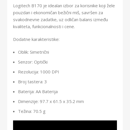
Logitech B170 je idealan izbor za korisnike koji žele
pouzdan i ekonomičan bežični miš, savršen za
svakodnevne zadatke, uz odličan balans između
kvaliteta, funkcionalnosti i cene.
Dodatne karakteristike:
Oblik: Simetrični
Senzor: Optički
Rezolucija: 1000 DPI
Broj tastera: 3
Baterija: AA Baterija
Dimenzije: 97.7 x 61.5 x 35.2 mm
Težina: 70.5 g