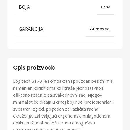
BOJA
Crna
GARANCIJA
24 meseci
Opis proizvoda
Logitech B170 je kompaktan i pouzdan bežični miš,
namenjen korisnicima koji traže jednostavno i
efikasno rešenje za svakodnevni rad. Njegov
minimalistički dizajn u crnoj boji nudi profesionalan i
svestran izgled, pogodan za različita radna
okruženja. Zahvaljujući ergonomski prilagođenom
obliku, miš udobno leži u ruci i omogućava
dugotrajnu upotrebu bez zamora.