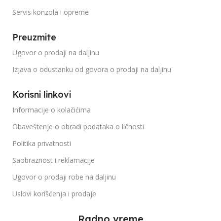
Servis konzola i opreme
Preuzmite
Ugovor o prodaji na daljinu
Izjava o odustanku od govora o prodaji na daljinu
Korisni linkovi
Informacije o kolačićima
Obaveštenje o obradi podataka o ličnosti
Politika privatnosti
Saobraznost i reklamacije
Ugovor o prodaji robe na daljinu
Uslovi korišćenja i prodaje
Radno vreme