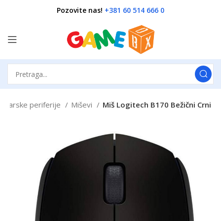
Pozovite nas!
+381 60 514 666 0
unarske periferije
Miševi
Miš Logitech B170 Bežični Crni