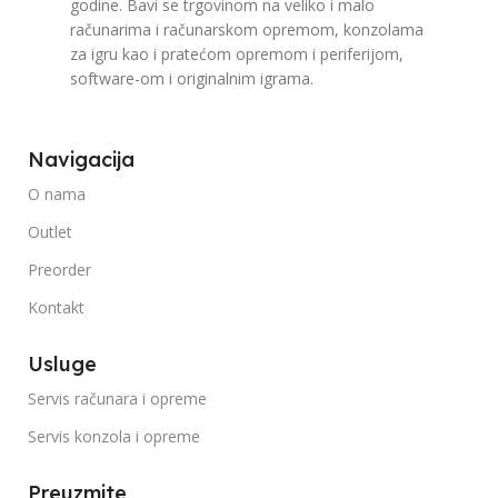
godine. Bavi se trgovinom na veliko i malo
računarima i računarskom opremom, konzolama
za igru kao i pratećom opremom i periferijom,
software-om i originalnim igrama.
Navigacija
O nama
Outlet
Preorder
Kontakt
Usluge
Servis računara i opreme
Servis konzola i opreme
Preuzmite