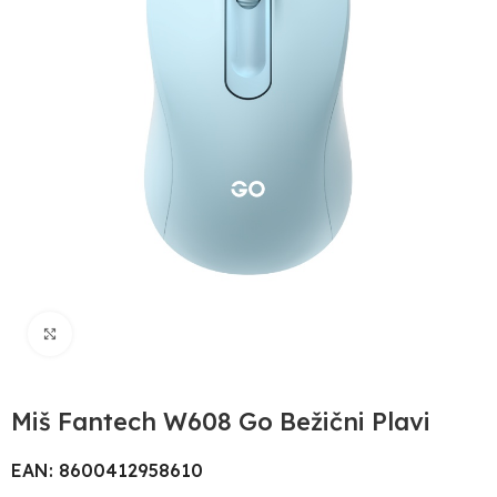
Uvećaj sliku
Miš Fantech W608 Go Bežični Plavi
EAN: 8600412958610