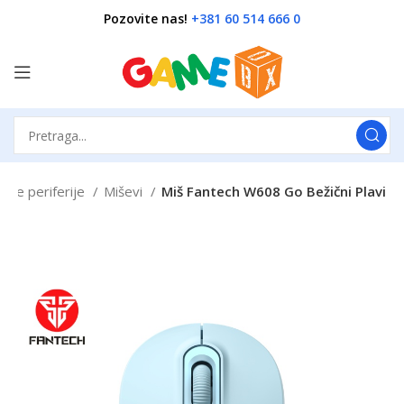
Pozovite nas!
+381 60 514 666 0
ske periferije
Miševi
Miš Fantech W608 Go Bežični Plavi