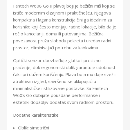
Fantech W608 Go u plavoj boji je bežični miš koji se
ističe modernim dizajnom i praktičnošću. Njegova
kompaktna i lagana konstrukcija čini ga idealnim za
korisnike koji često menjaju radne lokacije, bilo da je
reč o kancelariji, domu ili putovanjima. Bežična
povezanost pruža slobodu pokreta i uredan radni
prostor, eliminisajući potrebu za kablovima.
Optički senzor obezbeđuje glatko i precizno
praćenje, dok ergonomski oblik garantuje udobnost
čak i pri dužem korišćenju. Plava boja mu daje svež i
atraktivan izgled, savršeno se uklapajući u
minimalističke i stilizovane postavke. Sa Fantech
W608 Go dobijate pouzdane performanse i
estetski dopadljiv dodatak svom radnom prostoru.
Dodatne karakteristike:
Oblik: simetrični