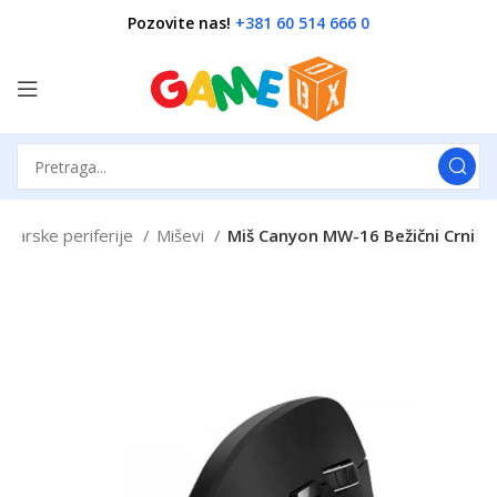
Pozovite nas!
+381 60 514 666 0
unarske periferije
Miševi
Miš Canyon MW-16 Bežični Crni