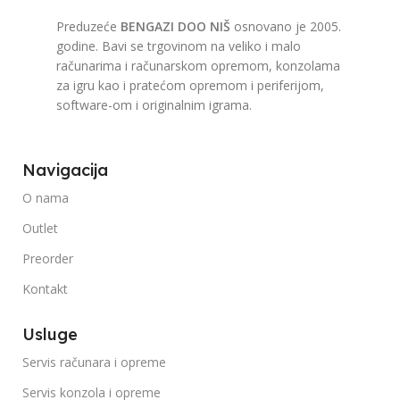
Preduzeće
BENGAZI DOO NIŠ
osnovano je 2005.
godine. Bavi se trgovinom na veliko i malo
računarima i računarskom opremom, konzolama
za igru kao i pratećom opremom i periferijom,
software-om i originalnim igrama.
Navigacija
O nama
Outlet
Preorder
Kontakt
Usluge
Servis računara i opreme
Servis konzola i opreme