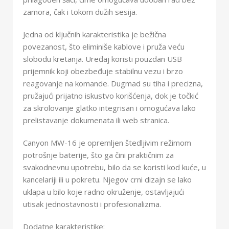
zamora, čak i tokom dužih sesija.
Jedna od ključnih karakteristika je bežična
povezanost, što eliminiše kablove i pruža veću
slobodu kretanja. Uređaj koristi pouzdan USB
prijemnik koji obezbeđuje stabilnu vezu i brzo
reagovanje na komande. Dugmad su tiha i precizna,
pružajući prijatno iskustvo korišćenja, dok je točkić
za skrolovanje glatko integrisan i omogućava lako
prelistavanje dokumenata ili web stranica.
Canyon MW-16 je opremljen štedljivim režimom
potrošnje baterije, što ga čini praktičnim za
svakodnevnu upotrebu, bilo da se koristi kod kuće, u
kancelariji ili u pokretu. Njegov crni dizajn se lako
uklapa u bilo koje radno okruženje, ostavljajući
utisak jednostavnosti i profesionalizma.
Dodatne karakteristike: