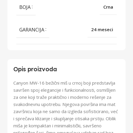
BOJA
Crna
GARANCIJA
24 meseci
Opis proizvoda
Canyon MW-16 bežični miš u crnoj boji predstavlja
savršen spoj elegancije i funkcionalnosti, osmišljen
za one koji traže praktično i moderno rešenje za
svakodnevnu upotrebu. Njegova površina ima mat
završnicu koja ne samo da izgleda sofisticirano, već
i sprečava klizanje i skupljanje otisaka prstiju. Oblik
miša je kompaktan i minimalistički, savršeno
prilagođen šaci, čime omogućava udoban rad bez