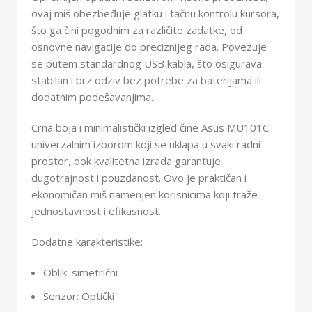
ovaj miš obezbeđuje glatku i tačnu kontrolu kursora,
što ga čini pogodnim za različite zadatke, od
osnovne navigacije do preciznijeg rada. Povezuje
se putem standardnog USB kabla, što osigurava
stabilan i brz odziv bez potrebe za baterijama ili
dodatnim podešavanjima.
Crna boja i minimalistički izgled čine Asus MU101C
univerzalnim izborom koji se uklapa u svaki radni
prostor, dok kvalitetna izrada garantuje
dugotrajnost i pouzdanost. Ovo je praktičan i
ekonomičan miš namenjen korisnicima koji traže
jednostavnost i efikasnost.
Dodatne karakteristike:
Oblik: simetrični
Senzor: Optički