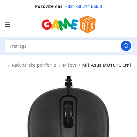
Pozovite nas!
+381 60 514 666 0
tna
Računarske periferije
Miševi
Miš Asus MU101C Crni