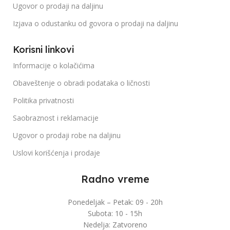
Ugovor o prodaji na daljinu
Izjava o odustanku od govora o prodaji na daljinu
Korisni linkovi
Informacije o kolačićima
Obaveštenje o obradi podataka o ličnosti
Politika privatnosti
Saobraznost i reklamacije
Ugovor o prodaji robe na daljinu
Uslovi korišćenja i prodaje
Radno vreme
Ponedeljak – Petak: 09 - 20h
Subota: 10 - 15h
Nedelja: Zatvoreno