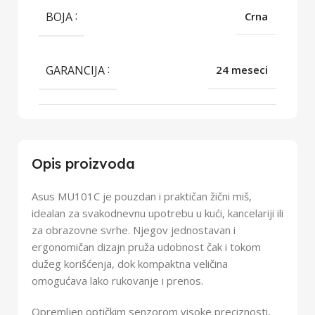
BOJA
Crna
GARANCIJA
24 meseci
Opis proizvoda
Asus MU101C je pouzdan i praktičan žični miš,
idealan za svakodnevnu upotrebu u kući, kancelariji ili
za obrazovne svrhe. Njegov jednostavan i
ergonomičan dizajn pruža udobnost čak i tokom
dužeg korišćenja, dok kompaktna veličina
omogućava lako rukovanje i prenos.
Opremljen optičkim senzorom visoke preciznosti,