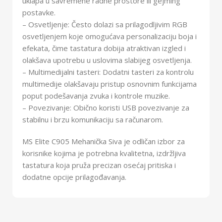
uklapa u savremene radne prostore ili gejming
postavke.
– Osvetljenje: Često dolazi sa prilagodljivim RGB
osvetljenjem koje omogućava personalizaciju boja i
efekata, čime tastatura dobija atraktivan izgled i
olakšava upotrebu u uslovima slabijeg osvetljenja.
– Multimedijalni tasteri: Dodatni tasteri za kontrolu
multimedije olakšavaju pristup osnovnim funkcijama
poput podešavanja zvuka i kontrole muzike.
– Povezivanje: Obično koristi USB povezivanje za
stabilnu i brzu komunikaciju sa računarom.
MS Elite C905 Mehanička Siva je odličan izbor za
korisnike kojima je potrebna kvalitetna, izdržljiva
tastatura koja pruža precizan osećaj pritiska i
dodatne opcije prilagođavanja.