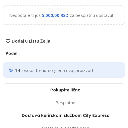
Nedostaje ti još
5.000,00
RSD
za besplatnu dostavu!
Dodaj u Listu Želja
Podeli:
14
osoba trenutno gleda ovaj proizvod
Pokupite lično
Besplatno
Dostava kurirskom službom City Express
Dostava 2-3 radna dana