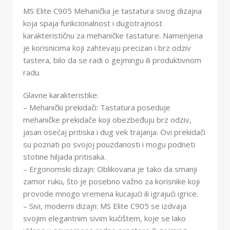
MS Elite C905 Mehanička je tastatura sivog dizajna
koja spaja funkcionalnost i dugotrajnost
karakterističnu za mehaničke tastature. Namenjena
je korisnicima koji zahtevaju precizan i brz odziv
tastera, bilo da se radi o gejmingu ili produktivnom
radu.
Glavne karakteristike:
– Mehanički prekidači: Tastatura poseduje
mehaničke prekidače koji obezbeđuju brz odziv,
jasan osećaj pritiska i dug vek trajanja. Ovi prekidači
su poznati po svojoj pouzdanosti i mogu podneti
stotine hiljada pritisaka.
– Ergonomski dizajn: Oblikovana je tako da smanji
zamor ruku, što je posebno važno za korisnike koji
provode mnogo vremena kucajući ili igrajući igrice.
– Sivi, moderni dizajn: MS Elite C905 se izdvaja
svojim elegantnim sivim kućištem, koje se lako