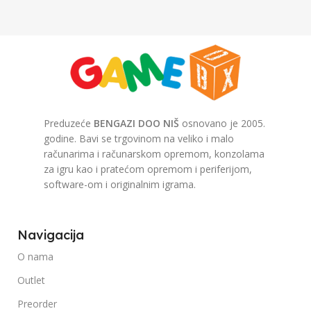
Preduzeće
BENGAZI DOO NIŠ
osnovano je 2005.
godine. Bavi se trgovinom na veliko i malo
računarima i računarskom opremom, konzolama
za igru kao i pratećom opremom i periferijom,
software-om i originalnim igrama.
Navigacija
O nama
Outlet
Preorder