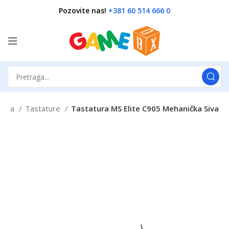
Pozovite nas!
+381 60 514 666 0
etna
Tastature
Tastatura MS Elite C905 Mehanička Siva