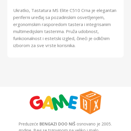
Ukratko, Tastatura MS Elite C510 Crna je elegantan
periferni uređaj sa pozadinskim osvetljenjem,
ergonomskim rasporedom tastera i integrisanim
multimedijskim tasterima. Pruža udobnost,
funkcionalnost i estetski izgled, čineći je odličnim
izborom za sve vrste korisnika.
Preduzeće
BENGAZI DOO NIŠ
osnovano je 2005.
godine. Bavi se trgovinom na veliko i malo