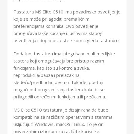
Tastatura MS Elite C510 ima pozadinsko osvetljenje
koje se može prilagoditi prema ličnim
preferencijama korisnika. Ovo osvetljenje
omogućava lakše kucanje u uslovima slabog
osvetljenja i doprinosi estetskom izgledu tastature.
Dodatno, tastatura ima integrisane multimedijske
tastera koji omogućavaju brz pristup raznim
funkcijama, kao što su kontrola zvuka,
reprodukcija/pauza i prelazak na
sledeću/predhodnu pesmu. Takođe, postoji
mogućnost programiranja tastera kako bi se
prilagodili određenim funkcijama ili prečicama.
MS Elite C510 tastatura je dizajnirana da bude
kompatibilna sa različitim operativnim sistemima,
uključujući Windows, macOS i Linux. To je čini
univerzalnim izborom za različite korisnike.