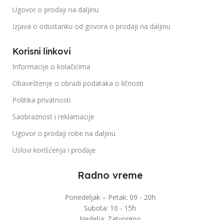
Ugovor o prodaji na daljinu
Izjava o odustanku od govora o prodaji na daljinu
Korisni linkovi
Informacije o kolačićima
Obaveštenje o obradi podataka o ličnosti
Politika privatnosti
Saobraznost i reklamacije
Ugovor o prodaji robe na daljinu
Uslovi korišćenja i prodaje
Radno vreme
Ponedeljak – Petak: 09 - 20h
Subota: 10 - 15h
Nedelja: Zatvoreno