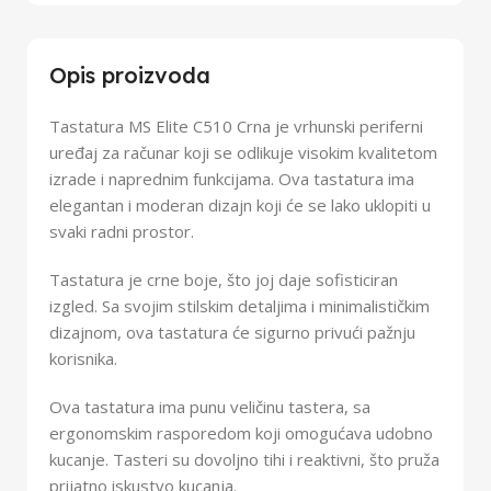
Opis proizvoda
Tastatura MS Elite C510 Crna je vrhunski periferni
uređaj za računar koji se odlikuje visokim kvalitetom
izrade i naprednim funkcijama. Ova tastatura ima
elegantan i moderan dizajn koji će se lako uklopiti u
svaki radni prostor.
Tastatura je crne boje, što joj daje sofisticiran
izgled. Sa svojim stilskim detaljima i minimalističkim
dizajnom, ova tastatura će sigurno privući pažnju
korisnika.
Ova tastatura ima punu veličinu tastera, sa
ergonomskim rasporedom koji omogućava udobno
kucanje. Tasteri su dovoljno tihi i reaktivni, što pruža
prijatno iskustvo kucanja.