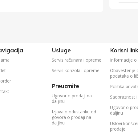
vigacija
Usluge
Korisni lin
nama
Servis računara i opreme
Informacije o
let
Servis konzola i opreme
Obaveštenje 
podataka o li
eorder
Preuzmite
Politika privat
ntakt
Ugovor o prodaji na
Saobraznost i
daljinu
Ugovor o prod
Izjava o odustanku od
daljinu
govora o prodaji na
daljinu
Uslovi korišće
prodaje