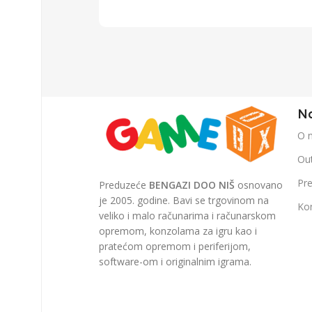
Na
O 
Out
Pr
Preduzeće
BENGAZI DOO NIŠ
osnovano
je 2005. godine. Bavi se trgovinom na
Ko
veliko i malo računarima i računarskom
opremom, konzolama za igru kao i
pratećom opremom i periferijom,
software-om i originalnim igrama.