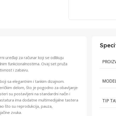
Speci
i uređaji za računar koji se odlikuju
PROIZ
nim funkcionalnostima. Ovaj set pruža
ivnost i zabavu.
MODEL
oji sa elegantnim i tankim dizajnom.
eričkim delom, što je pogodno za obavljanje
teri su postavljeni na standardni način i
Tastatura ima dodatne multimedijalne tastera
TIP T
ao što su reprodukcija, pauza,
ačine zvuka.