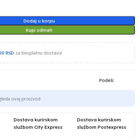
Dodaj u korpu
Kupi odmah
,00
RSD
za besplatnu dostavu!
Podeli:
gleda ovaj proizvod
Dostava kurirskom
Dostava kurirskom
službom City Express
službom Postexpress