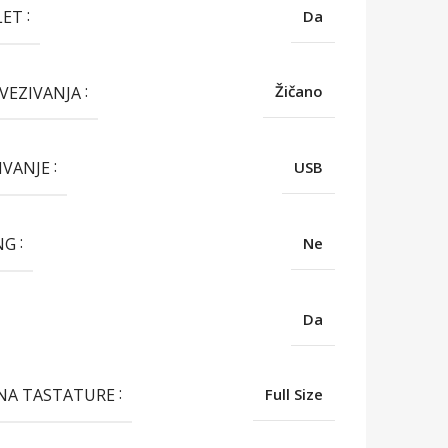
LET
Da
OVEZIVANJA
Žičano
IVANJE
USB
NG
Ne
Da
INA TASTATURE
Full Size