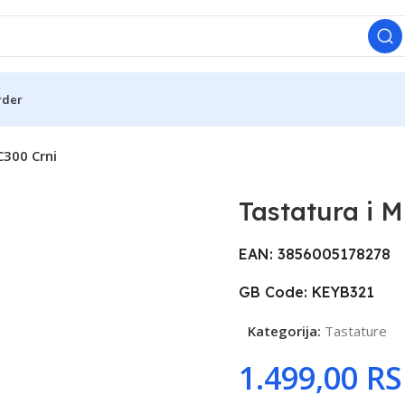
rder
C300 Crni
Tastatura i 
EAN: 3856005178278
GB Code: KEYB321
Kategorija:
Tastature
R