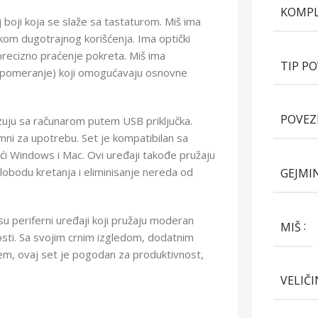
KOMP
boji koja se slaže sa tastaturom. Miš ima
kom dugotrajnog korišćenja. Ima optički
precizno praćenje pokreta. Miš ima
TIP P
za pomeranje) koji omogućavaju osnovne
POVEZ
uju sa računarom putem USB priključka.
remni za upotrebu. Set je kompatibilan sa
ući Windows i Mac. Ovi uređaji takođe pružaju
obodu kretanja i eliminisanje nereda od
GEJMI
u periferni uređaji koji pružaju moderan
MIŠ
nosti. Sa svojim crnim izgledom, dodatnim
šem, ovaj set je pogodan za produktivnost,
VELIČ