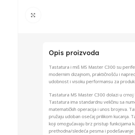
Uvećaj sliku
Opis proizvoda
Tastatura i miš MS Master C300 su perifern
modernim dizajnom, praktičnošću i napred
udobnost i visoku performansu za produkt
Tastatura MS Master C300 dolazi u crnoj b
Tastatura ima standardnu veličinu sa num
matematičkih operacija i unos brojeva. Tas
pružaju udoban osećaj prilikom kucanja. 
koji omogućavaju brz pristup funkcijama k
prethodna/sledeća pesma i podešavanje j