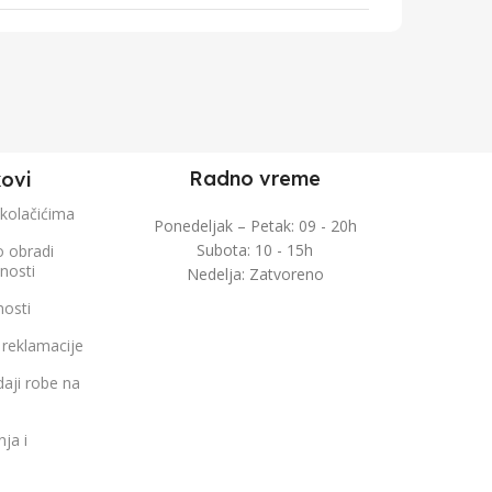
Radno vreme
kovi
 kolačićima
Ponedeljak – Petak: 09 - 20h
Subota: 10 - 15h
o obradi
čnosti
Nedelja: Zatvoreno
nosti
 reklamacije
aji robe na
nja i