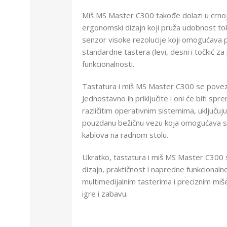
Miš MS Master C300 takođe dolazi u crnoj 
ergonomski dizajn koji pruža udobnost to
senzor visoke rezolucije koji omogućava 
standardne tastera (levi, desni i točkić 
funkcionalnosti.
Tastatura i miš MS Master C300 se povez
Jednostavno ih priključite i oni će biti sp
različitim operativnim sistemima, uključuj
pouzdanu bežičnu vezu koja omogućava sl
kablova na radnom stolu.
Ukratko, tastatura i miš MS Master C300 s
dizajn, praktičnost i napredne funkcional
multimedijalnim tasterima i preciznim mi
igre i zabavu.