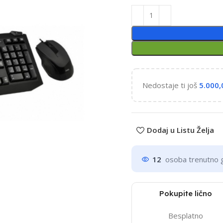
Nedostaje ti još
5.000
Dodaj u Listu Želja
12
osoba trenutno 
Pokupite lično
Besplatno