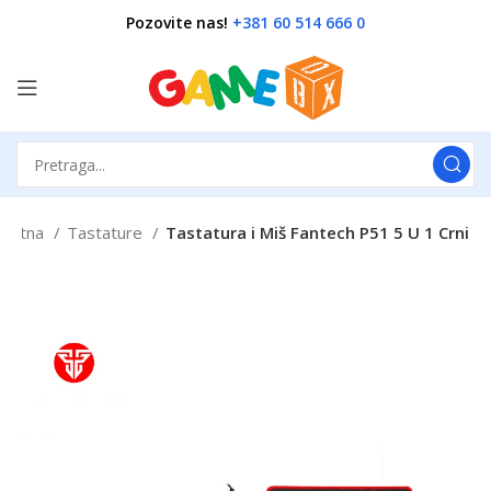
Pozovite nas!
+381 60 514 666 0
očetna
Tastature
Tastatura i Miš Fantech P51 5 U 1 Crni