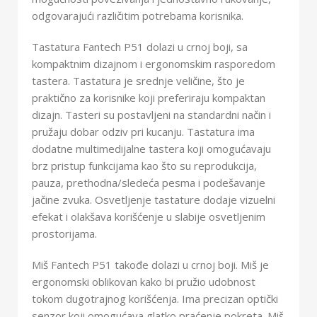
odgovarajući različitim potrebama korisnika.
Tastatura Fantech P51 dolazi u crnoj boji, sa
kompaktnim dizajnom i ergonomskim rasporedom
tastera. Tastatura je srednje veličine, što je
praktično za korisnike koji preferiraju kompaktan
dizajn. Tasteri su postavljeni na standardni način i
pružaju dobar odziv pri kucanju. Tastatura ima
dodatne multimedijalne tastera koji omogućavaju
brz pristup funkcijama kao što su reprodukcija,
pauza, prethodna/sledeća pesma i podešavanje
jačine zvuka. Osvetljenje tastature dodaje vizuelni
efekat i olakšava korišćenje u slabije osvetljenim
prostorijama.
Miš Fantech P51 takođe dolazi u crnoj boji. Miš je
ergonomski oblikovan kako bi pružio udobnost
tokom dugotrajnog korišćenja. Ima precizan optički
senzor koji omogućava glatko praćenje pokreta. Miš