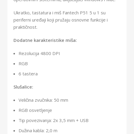
Ukratko, tastatura i miš Fantech P51 5 u 1 su
periferni uređaji koji pružaju osnovne funkcije i
praktičnost.
Dodatne karakteristike miša:
Rezolucija 4800 DPI
RGB
6 tastera
Slušalice:
Veličina zvučnika: 50 mm
RGB osvetljenje
Tip povezivanja: 2x 3,5 mm + USB
Dužina kabla: 2,0 m