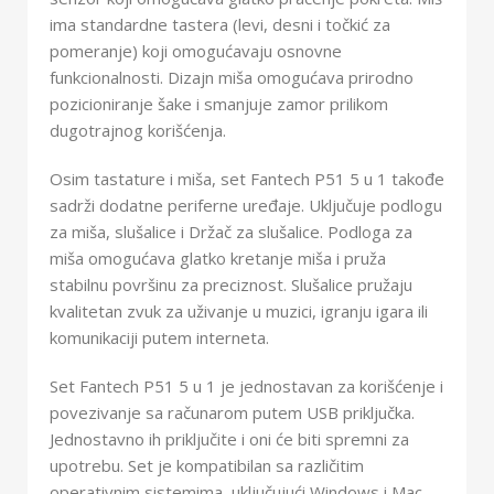
ima standardne tastera (levi, desni i točkić za
pomeranje) koji omogućavaju osnovne
funkcionalnosti. Dizajn miša omogućava prirodno
pozicioniranje šake i smanjuje zamor prilikom
dugotrajnog korišćenja.
Osim tastature i miša, set Fantech P51 5 u 1 takođe
sadrži dodatne periferne uređaje. Uključuje podlogu
za miša, slušalice i Držač za slušalice. Podloga za
miša omogućava glatko kretanje miša i pruža
stabilnu površinu za preciznost. Slušalice pružaju
kvalitetan zvuk za uživanje u muzici, igranju igara ili
komunikaciji putem interneta.
Set Fantech P51 5 u 1 je jednostavan za korišćenje i
povezivanje sa računarom putem USB priključka.
Jednostavno ih priključite i oni će biti spremni za
upotrebu. Set je kompatibilan sa različitim
operativnim sistemima, uključujući Windows i Mac.