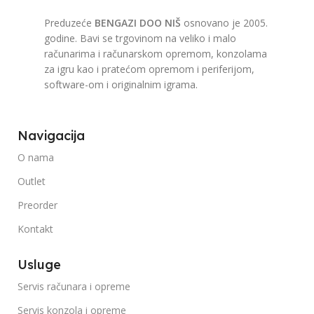
Preduzeće
BENGAZI DOO NIŠ
osnovano je 2005.
godine. Bavi se trgovinom na veliko i malo
računarima i računarskom opremom, konzolama
za igru kao i pratećom opremom i periferijom,
software-om i originalnim igrama.
Navigacija
O nama
Outlet
Preorder
Kontakt
Usluge
Servis računara i opreme
Servis konzola i opreme