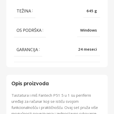
TEŽINA
645 g
OS PODRŠKA
Windows
GARANCIJA
24 meseci
Opis proizvoda
Tastatura i miš Fantech P51 5 u 1 su periferni
uređaji za računar koji se ističu svojom
funkcionalnošću i praktičnošću. Ovaj set pruža više
mogućnosti povezivanja i jednostavno rukovanje,