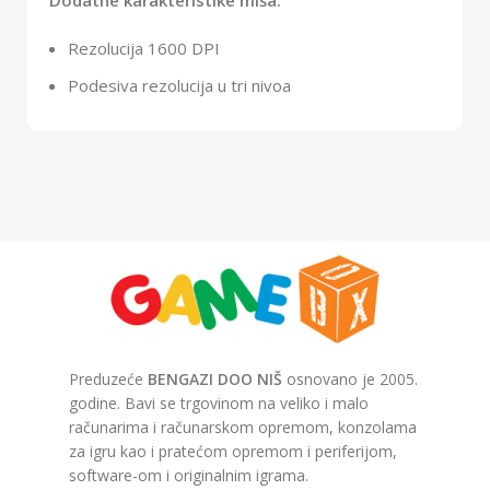
Rezolucija 1600 DPI
Podesiva rezolucija u tri nivoa
Preduzeće
BENGAZI DOO NIŠ
osnovano je 2005.
godine. Bavi se trgovinom na veliko i malo
računarima i računarskom opremom, konzolama
za igru kao i pratećom opremom i periferijom,
software-om i originalnim igrama.