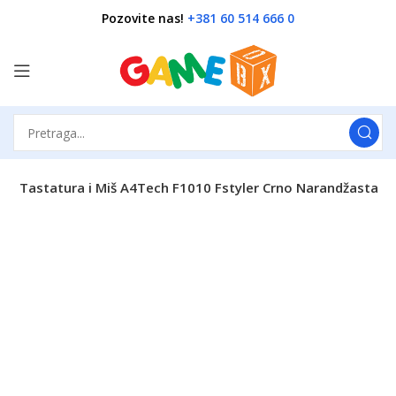
Pozovite nas!
+381 60 514 666 0
e
Tastatura i Miš A4Tech F1010 Fstyler Crno Narandžasta