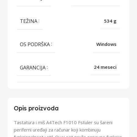
TEŽINA
534 g
OS PODRŠKA
Windows
GARANCIJA
24 meseci
Opis proizvoda
Tastatura i miš A4Tech F1010 Fstuler su šareni
periferni uređaji za računar koji kombinuju
funkcionalnost i stil. Ovaj set pruža osnovne funkcije