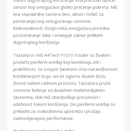
senzor koji omogućava glatko praćenje pokreta. Miš
ima standardne tastera (levi, desni i točkić za
pomeranje) koji omogućavaju osnovne
funkcionalnosti. Dizajn miša omogućava prirodno
pozicioniranje šake i smanjuje zamor prilikom
dugotrajnog korišćenja.
Tastatura i miš A4Tech F1010 Fstuler su živahni i
privlačni periferni uređaji koji kombinuju stil i
praktičnost. Sa svojom šarenom crno-narandžastom
kombinacijom boja, oni će sigurno dodati dozu
živosti vašem radnom prostoru. Tastatura pruža
osnovne funkcije sa dodatnim multimedijalnim
tasterima, dok miš obezbeđuje preciznost i
udobnost tokom korišćenja. Ovi periferni uređaji su
prikladni za svakodnevnu upotrebu i pružaju
zadovoljavajuće performanse.
Dodatne karakteristike miša: