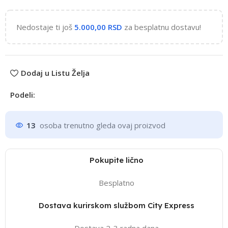
Nedostaje ti još
5.000,00
RSD
za besplatnu dostavu!
Dodaj u Listu Želja
Podeli:
13
osoba trenutno gleda ovaj proizvod
Pokupite lično
Besplatno
Dostava kurirskom službom City Express
Dostava 2-3 radna dana