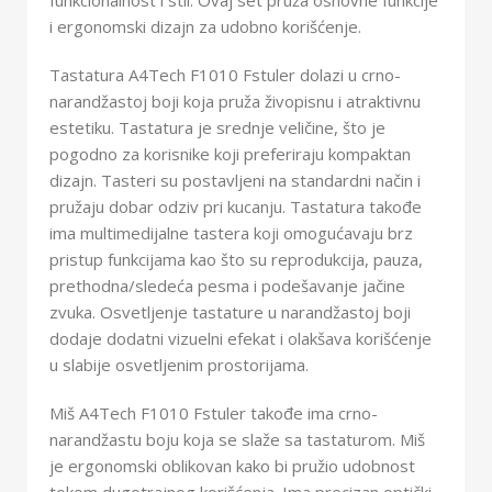
i ergonomski dizajn za udobno korišćenje.
Tastatura A4Tech F1010 Fstuler dolazi u crno-
narandžastoj boji koja pruža živopisnu i atraktivnu
estetiku. Tastatura je srednje veličine, što je
pogodno za korisnike koji preferiraju kompaktan
dizajn. Tasteri su postavljeni na standardni način i
pružaju dobar odziv pri kucanju. Tastatura takođe
ima multimedijalne tastera koji omogućavaju brz
pristup funkcijama kao što su reprodukcija, pauza,
prethodna/sledeća pesma i podešavanje jačine
zvuka. Osvetljenje tastature u narandžastoj boji
dodaje dodatni vizuelni efekat i olakšava korišćenje
u slabije osvetljenim prostorijama.
Miš A4Tech F1010 Fstuler takođe ima crno-
narandžastu boju koja se slaže sa tastaturom. Miš
je ergonomski oblikovan kako bi pružio udobnost
tokom dugotrajnog korišćenja. Ima precizan optički