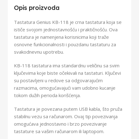
Opis proizvoda
Tastatura Genius KB-118 je crna tastatura koja se
ističe svojom jednostavnošću i praktičnošću. Ova
tastatura je namenjena korisnicima koji traže
osnovne funkcionalnosti i pouzdanu tastaturu za
svakodnevnu upotrebu.
KB-118 tastatura ima standardnu veličinu sa svim
ključevima koje biste očekivali na tastaturi. Ključevi
su postavljeni u redove sa odgovarajućim
razmacima, omogućavajući vam udobno kucanje
tokom dužih perioda korišćenja.
Tastatura je povezana putem USB kabla, što pruža
stabilnu vezu sa računarom. Ovaj tip povezivanja
omogućava jednostavno i brzo povezivanje
tastature sa vašim računarom ili laptopom.