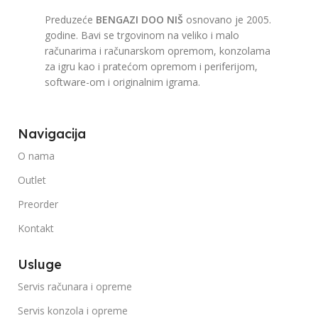
Preduzeće
BENGAZI DOO NIŠ
osnovano je 2005.
godine. Bavi se trgovinom na veliko i malo
računarima i računarskom opremom, konzolama
za igru kao i pratećom opremom i periferijom,
software-om i originalnim igrama.
Navigacija
O nama
Outlet
Preorder
Kontakt
Usluge
Servis računara i opreme
Servis konzola i opreme