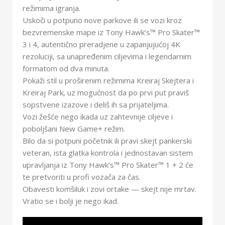
režimima igranja.
Uskoči u potpuno nove parkove ili se vozi kroz
bezvremenske mape iz Tony Hawk’s™ Pro Skater™
3 i 4, autentično preradjene u zapanjujućoj 4K
rezoluciji, sa unapređenim ciljevima i legendarnim
formatom od dva minuta.
Pokaži stil u proširenim režimima Kreiraj Skejtera i
Kreiraj Park, uz mogućnost da po prvi put praviš
sopstvene izazove i deliš ih sa prijateljima.
Vozi žešće nego ikada uz zahtevnije ciljeve i
poboljšani New Game+ režim.
Bilo da si potpuni početnik ili pravi skejt pankerski
veteran, ista glatka kontrola i jednostavan sistem
upravljanja iz Tony Hawk’s™ Pro Skater™ 1 + 2 će
te pretvoriti u profi vozača za čas.
Obavesti komšiluk i zovi ortake — skejt nije mrtav.
Vratio se i bolji je nego ikad.