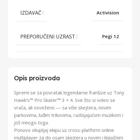
IZDAVAČ
Activision
PREPORUČENI UZRAST
Pegi 12
Opis proizvoda
Spremi se za povratak legendarne franšize uz Tony
Hawk’s™ Pro Skater™ 3 + 4. Sve što si voleo se
vraća, ali osveženo — sa više skejtera, novim
parkovima, luđim trikovima, razbijajućom muzikom i
još mnogo toga.
Ponovo okupljaj ekipu uz cross-platform online
multiplayer za do osam skejtera u novim i klasičnim