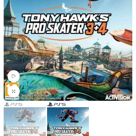
Pogledaj Video
Uvećaj sliku