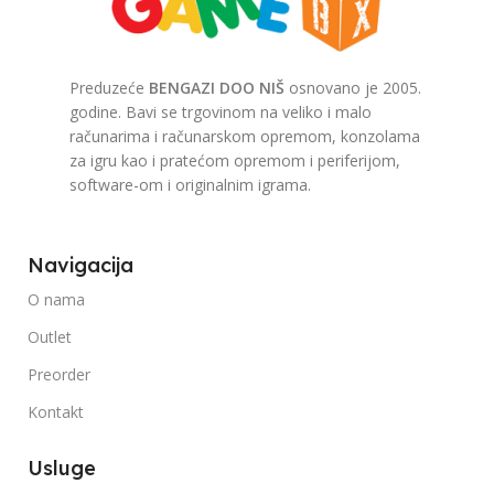
Preduzeće
BENGAZI DOO NIŠ
osnovano je 2005.
godine. Bavi se trgovinom na veliko i malo
računarima i računarskom opremom, konzolama
za igru kao i pratećom opremom i periferijom,
software-om i originalnim igrama.
Navigacija
O nama
Outlet
Preorder
Kontakt
Usluge