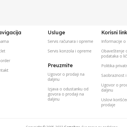
vigacija
Usluge
Korisni lin
nama
Servis računara i opreme
Informacije o
let
Servis konzola i opreme
Obaveštenje 
podataka o li
eorder
Preuzmite
Politika privat
ntakt
Ugovor o prodaji na
Saobraznost i
daljinu
Ugovor o prod
Izjava o odustanku od
daljinu
govora o prodaji na
daljinu
Uslovi korišće
prodaje