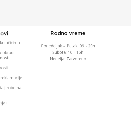
Radno vreme
kovi
 kolačićima
Ponedeljak – Petak: 09 - 20h
Subota: 10 - 15h
o obradi
čnosti
Nedelja: Zatvoreno
nosti
 reklamacije
aji robe na
nja i