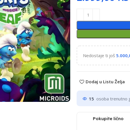
Nedostaje ti još
5.000
Dodaj u Listu Želja
15
osoba trenutno 
Pokupite lično