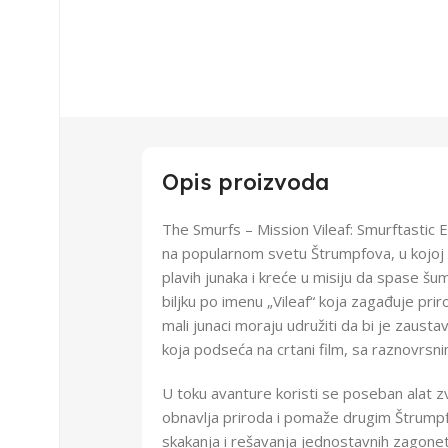
Opis proizvoda
The Smurfs – Mission Vileaf: Smurftastic E
na popularnom svetu Štrumpfova, u kojoj 
plavih junaka i kreće u misiju da spase šu
biljku po imenu „Vileaf“ koja zagađuje pr
mali junaci moraju udružiti da bi je zaustav
koja podseća na crtani film, sa raznovrsni
U toku avanture koristi se poseban alat z
obnavlja priroda i pomaže drugim Štrumpf
skakanja i rešavanja jednostavnih zagonetki