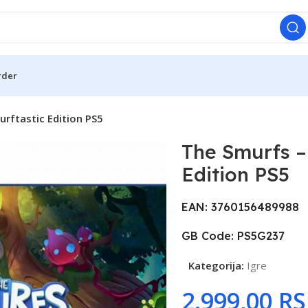
rder
urftastic Edition PS5
The Smurfs – 
Edition PS5
EAN: 3760156489988
GB Code: PS5G237
Kategorija:
Igre
R