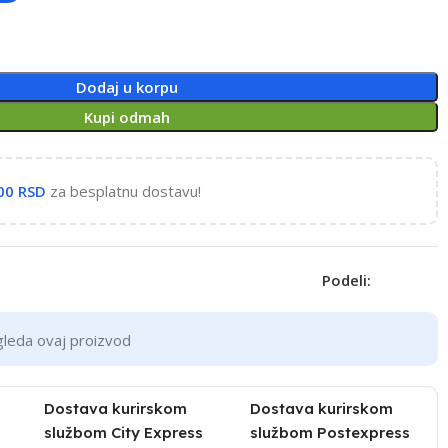
Dodaj u korpu
Kupi odmah
,00
RSD
za besplatnu dostavu!
Podeli:
gleda ovaj proizvod
Dostava kurirskom
Dostava kurirskom
službom City Express
službom Postexpress