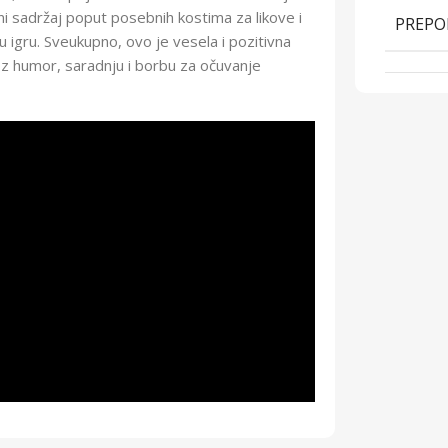
ni sadržaj poput posebnih kostima za likove i
PREPO
 igru. Sveukupno, ovo je vesela i pozitivna
z humor, saradnju i borbu za očuvanje