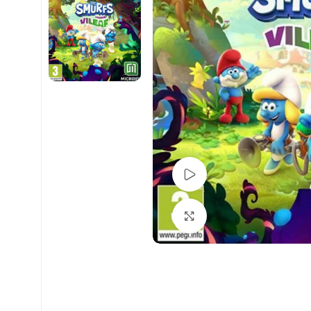
Pogledaj Video
Uvećaj sliku