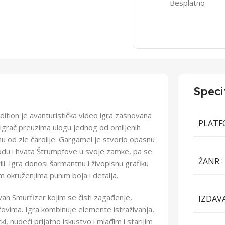
Besplatno
Speci
dition je avanturistička video igra zasnovana
PLAT
igrač preuzima ulogu jednog od omiljenih
mu od zle čarolije. Gargamel je stvorio opasnu
irodu i hvata Štrumpfove u svoje zamke, pa se
ŽANR
ili. Igra donosi šarmantnu i živopisnu grafiku
m okruženjima punim boja i detalja.
van Smurfizer kojim se čisti zagađenje,
IZDAV
ovima. Igra kombinuje elemente istraživanja,
, nudeći prijatno iskustvo i mlađim i starijim