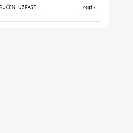
RUČENI UZRAST
Pegi 7