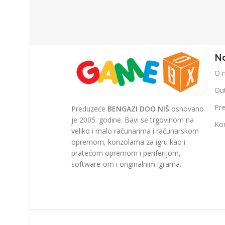
Na
O 
Out
Pr
Preduzeće
BENGAZI DOO NIŠ
osnovano
je 2005. godine. Bavi se trgovinom na
Ko
veliko i malo računarima i računarskom
opremom, konzolama za igru kao i
pratećom opremom i periferijom,
software-om i originalnim igrama.