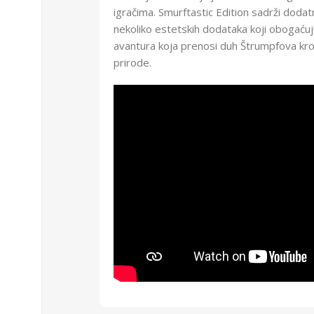
igračima. Smurftastic Edition sadrži dodat
nekoliko estetskih dodataka koji obogaćuju
avantura koja prenosi duh Štrumpfova kro
prirode.