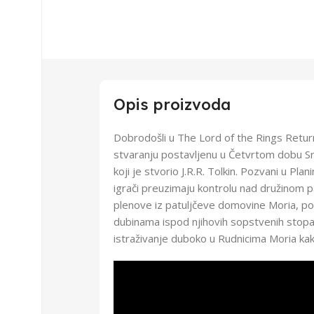
Opis proizvoda
Dobrodošli u The Lord of the Rings Return 
stvaranju postavljenu u Četvrtom dobu S
koji je stvorio J.R.R. Tolkin. Pozvani u Pl
igrači preuzimaju kontrolu nad družinom p
plenove iz patuljčeve domovine Moria, p
dubinama ispod njihovih sopstvenih stopal
istraživanje duboko u Rudnicima Moria kako