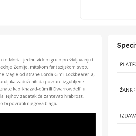
Speci
to Moria, jedinu video igru o preživljavanju i
PLAT
rednje Zemlje, mitskom fantazijskom svetu
anine Magle od strane Lorda Gimli Lockbearer-a,
atuljaka zaduženih da povrate izgubljene
oznate kao Khazad-dûm ili Dwarrowdelf, u
ŽANR
a. Njihov zadatak će zahtevati hrabrost,
 bi povratili njegova blaga.
IZDAV