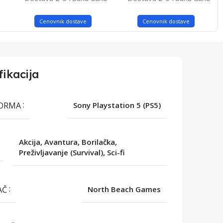
Cenovnik dostave
Cenovnik dostave
fikacija
FORMA
Sony Playstation 5 (PS5)
Akcija, Avantura, Borilačka,
Preživljavanje (Survival), Sci-fi
AČ
North Beach Games