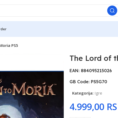
rder
 Moria PS5
The Lord of 
EAN: 884095215026
GB Code: PS5G70
Kategorija:
Igre
R