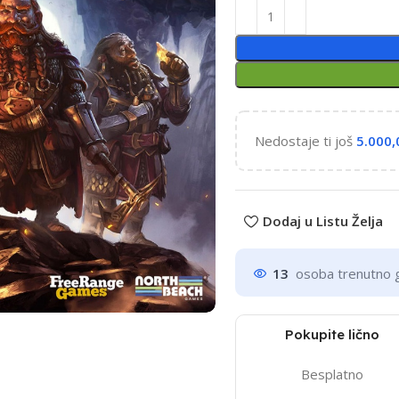
Nedostaje ti još
5.000
Dodaj u Listu Želja
13
osoba trenutno 
Pokupite lično
Besplatno