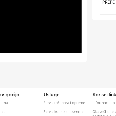
PREPO
vigacija
Usluge
Korisni lin
nama
Servis računara i opreme
Informacije o
let
Servis konzola i opreme
Obaveštenje 