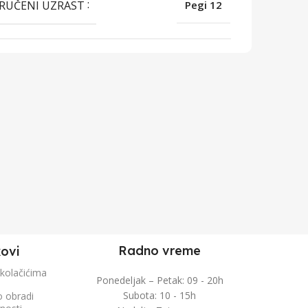
RUČENI UZRAST
Pegi 12
Radno vreme
kovi
 kolačićima
Ponedeljak – Petak: 09 - 20h
Subota: 10 - 15h
o obradi