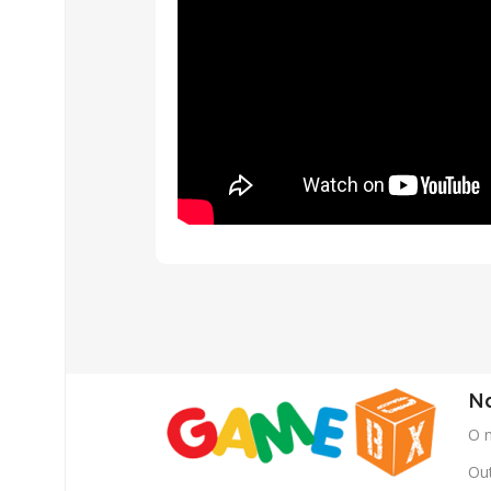
Na
O 
Out