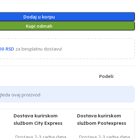
Dodaj u korpu
Kupi odmah
,00
RSD
za besplatnu dostavu!
Podeli:
gleda ovaj proizvod
Dostava kurirskom
Dostava kurirskom
službom City Express
službom Postexpress
Dostava 2-3 radna dana
Dostava 2-3 radna dana