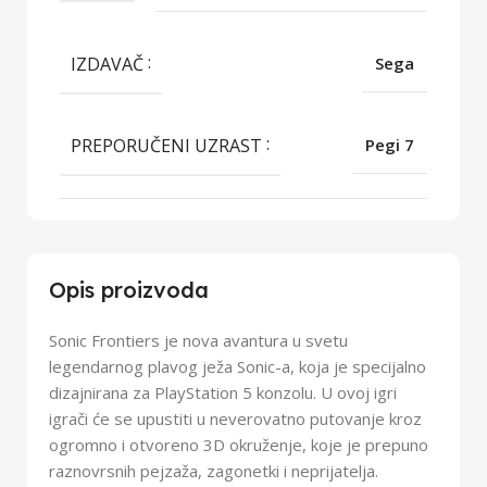
IZDAVAČ
Sega
PREPORUČENI UZRAST
Pegi 7
Opis proizvoda
Sonic Frontiers je nova avantura u svetu
legendarnog plavog ježa Sonic-a, koja je specijalno
dizajnirana za PlayStation 5 konzolu. U ovoj igri
igrači će se upustiti u neverovatno putovanje kroz
ogromno i otvoreno 3D okruženje, koje je prepuno
raznovrsnih pejzaža, zagonetki i neprijatelja.