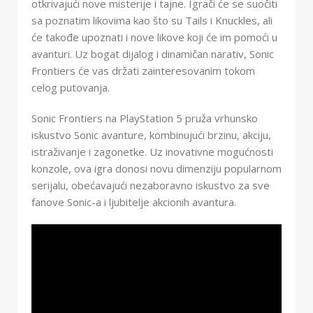
otkrivajući nove misterije i tajne. Igrači će se suočiti
sa poznatim likovima kao što su Tails i Knuckles, ali
će takođe upoznati i nove likove koji će im pomoći u
avanturi. Uz bogat dijalog i dinamičan narativ, Sonic
Frontiers će vas držati zainteresovanim tokom
celog putovanja.
Sonic Frontiers na PlayStation 5 pruža vrhunsko
iskustvo Sonic avanture, kombinujući brzinu, akciju,
istraživanje i zagonetke. Uz inovativne mogućnosti
konzole, ova igra donosi novu dimenziju popularnom
serijalu, obećavajući nezaboravno iskustvo za sve
fanove Sonic-a i ljubitelje akcionih avantura.