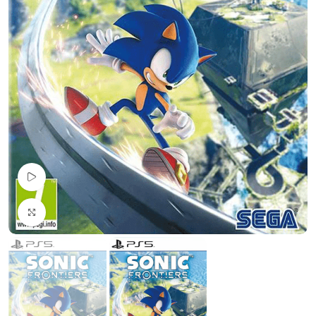
Pogledaj Video
Uvećaj sliku