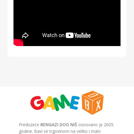
Preduzeće
BENGAZI DOO NIŠ
osnovano je 2005.
godine. Bavi se trgovinom na veliko i malo