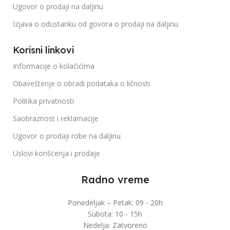
Ugovor o prodaji na daljinu
Izjava o odustanku od govora o prodaji na daljinu
Korisni linkovi
Informacije o kolačićima
Obaveštenje o obradi podataka o ličnosti
Politika privatnosti
Saobraznost i reklamacije
Ugovor o prodaji robe na daljinu
Uslovi korišćenja i prodaje
Radno vreme
Ponedeljak – Petak: 09 - 20h
Subota: 10 - 15h
Nedelja: Zatvoreno