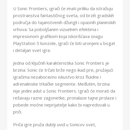
U Sonic Frontiers, igrači će imati priliku da istražuju
prostranstva fantastičnog sveta, od brzih gradskih
područja do tajanstvenih džungli i opasnih planinskih
vrhova. Sa poboljšanim vizuelnim efektima i
impresivnom grafikom koja iskorišćava snagu
PlayStation 5 konzole, igrači će biti uronjeni u bogat
i detaljan svet igre.
Jedna od ključnih karakteristika Sonic Frontiers je
brzina. Sonic će trčati brže nego ikad pre, pružajući
igračima nezaboravno iskustvo kroz fluidne i
adrenalinske trkačke segmente. Međutim, brzina
nije jedini adut u Sonic Frontiers. Igrači će morati da
rešavaju razne zagonetke, pronalaze tajne prolaze i
pobede moćne neprijatelje kako bi napredovali u
priči.
Priča igre pruža dublji uvid u Sonicov svet,