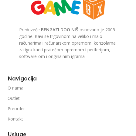
Preduzeće
BENGAZI DOO NIŠ
osnovano je 2005.
godine. Bavi se trgovinom na veliko i malo
računarima i računarskom opremom, konzolama
za igru kao i pratećom opremom i periferijom,
software-om i originalnim igrama.
Navigacija
O nama
Outlet
Preorder
Kontakt
Usluge