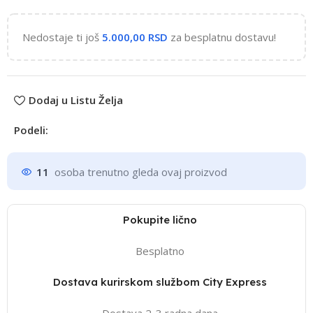
Nedostaje ti još
5.000,00
RSD
za besplatnu dostavu!
Dodaj u Listu Želja
Podeli:
11
osoba trenutno gleda ovaj proizvod
Pokupite lično
Besplatno
Dostava kurirskom službom City Express
Dostava 2-3 radna dana