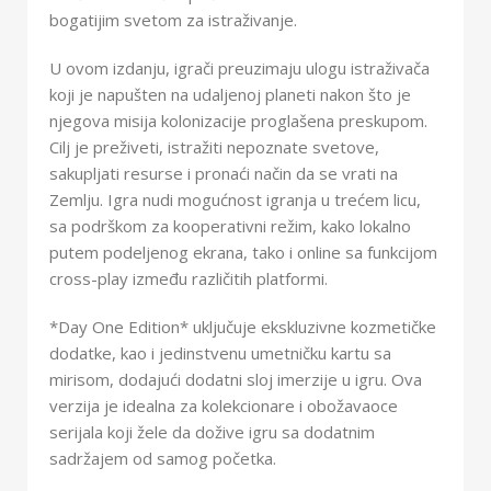
bogatijim svetom za istraživanje.
U ovom izdanju, igrači preuzimaju ulogu istraživača
koji je napušten na udaljenoj planeti nakon što je
njegova misija kolonizacije proglašena preskupom.
Cilj je preživeti, istražiti nepoznate svetove,
sakupljati resurse i pronaći način da se vrati na
Zemlju. Igra nudi mogućnost igranja u trećem licu,
sa podrškom za kooperativni režim, kako lokalno
putem podeljenog ekrana, tako i online sa funkcijom
cross-play između različitih platformi.
*Day One Edition* uključuje ekskluzivne kozmetičke
dodatke, kao i jedinstvenu umetničku kartu sa
mirisom, dodajući dodatni sloj imerzije u igru. Ova
verzija je idealna za kolekcionare i obožavaoce
serijala koji žele da dožive igru sa dodatnim
sadržajem od samog početka.