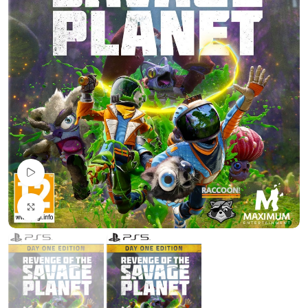
Pogledaj Video
Uvećaj sliku