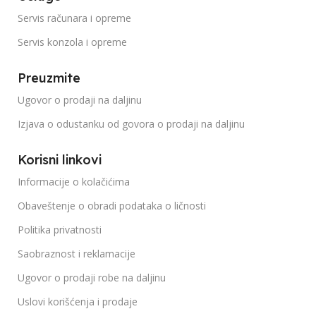
Servis računara i opreme
Servis konzola i opreme
Preuzmite
Ugovor o prodaji na daljinu
Izjava o odustanku od govora o prodaji na daljinu
Korisni linkovi
Informacije o kolačićima
Obaveštenje o obradi podataka o ličnosti
Politika privatnosti
Saobraznost i reklamacije
Ugovor o prodaji robe na daljinu
Uslovi korišćenja i prodaje