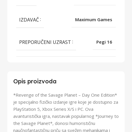
IZDAVAČ
Maximum Games
PREPORUČENI UZRAST
Pegi 16
Opis proizvoda
*Revenge of the Savage Planet – Day One Edition*
je specijalno fizičko izdanje igre koje je dostupno za
PlayStation 5, Xbox Series X/S i PC. Ova
avanturistička igra, nastavak popularnog *Journey to
the Savage Planet*, donosi humorističnu
naučnofantastičnu priču sa svežim mehanikama i