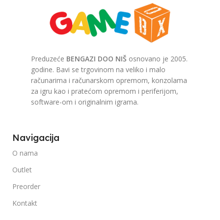
Preduzeće
BENGAZI DOO NIŠ
osnovano je 2005.
godine. Bavi se trgovinom na veliko i malo
računarima i računarskom opremom, konzolama
za igru kao i pratećom opremom i periferijom,
software-om i originalnim igrama.
Navigacija
O nama
Outlet
Preorder
Kontakt