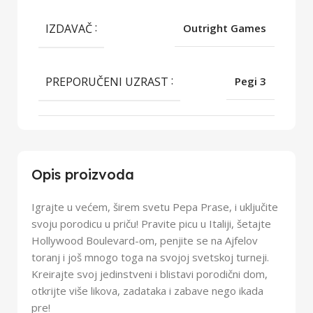
IZDAVAČ
Outright Games
PREPORUČENI UZRAST
Pegi 3
Opis proizvoda
Igrajte u većem, širem svetu Pepa Prase, i uključite
svoju porodicu u priču! Pravite picu u Italiji, šetajte
Hollywood Boulevard-om, penjite se na Ajfelov
toranj i još mnogo toga na svojoj svetskoj turneji.
Kreirajte svoj jedinstveni i blistavi porodični dom,
otkrijte više likova, zadataka i zabave nego ikada
pre!