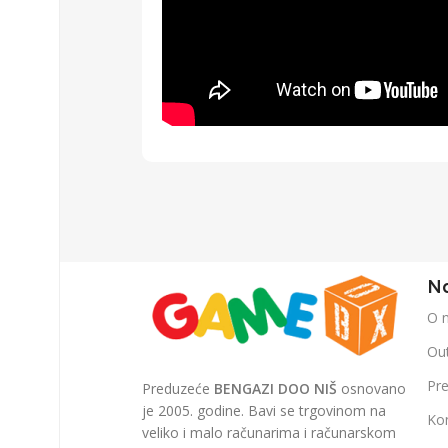
Na
O 
Out
Pr
Preduzeće
BENGAZI DOO NIŠ
osnovano
je 2005. godine. Bavi se trgovinom na
Ko
veliko i malo računarima i računarskom