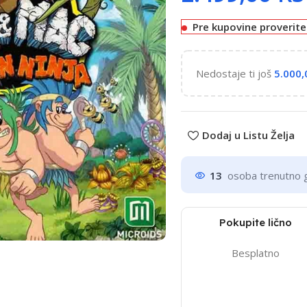
Pre kupovine proverit
Nedostaje ti još
5.000
Dodaj u Listu Želja
13
osoba trenutno 
Pokupite lično
Besplatno