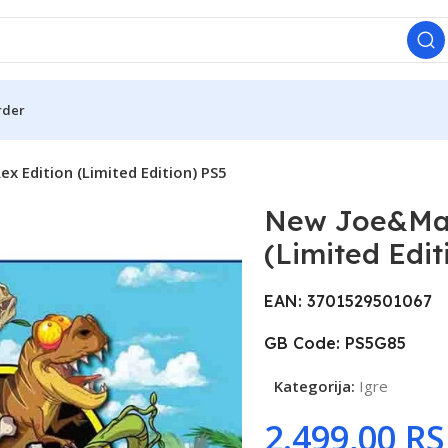
rder
 Edition (Limited Edition) PS5
New Joe&Mac
(Limited Edit
EAN: 3701529501067
GB Code: PS5G85
Kategorija:
Igre
R