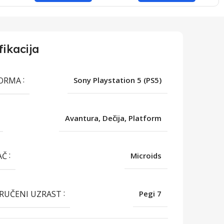
fikacija
FORMA
Sony Playstation 5 (PS5)
Avantura, Dečija, Platform
AČ
Microids
RUČENI UZRAST
Pegi 7