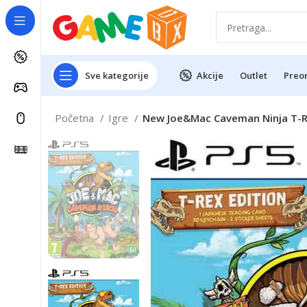
Sve kategorije
Akcije
Outlet
Preo
Početna
Igre
New Joe&Mac Caveman Ninja T-Rex