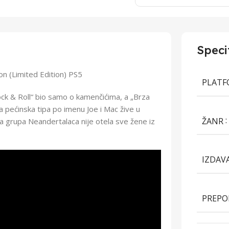
Speci
 (Limited Edition) PS5
PLAT
ock & Roll“ bio samo o kamenčićima, a „Brza
a pećinska tipa po imenu Joe i Mac žive u
ŽANR
žna grupa Neandertalaca nije otela sve žene iz
IZDAV
PREPO