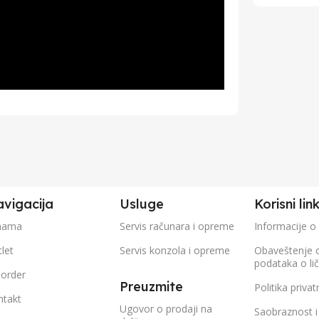
vigacija
Usluge
Korisni lin
nama
Servis računara i opreme
Informacije o
let
Servis konzola i opreme
Obaveštenje 
podataka o li
eorder
Preuzmite
Politika privat
ntakt
Ugovor o prodaji na
Saobraznost i