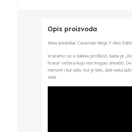
Opis proizvoda
New Joe&Mac Caveman Ninja T-Rex Edition
Vraćamo se u daleku prošlost, kada je „R
hrana“ večera koju nisi mogao uhvatiti. Dv
mirnom i kul selu. Kul je bilo, dok neka la
sela.