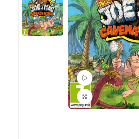
Pogledaj Video
Uvećaj sliku