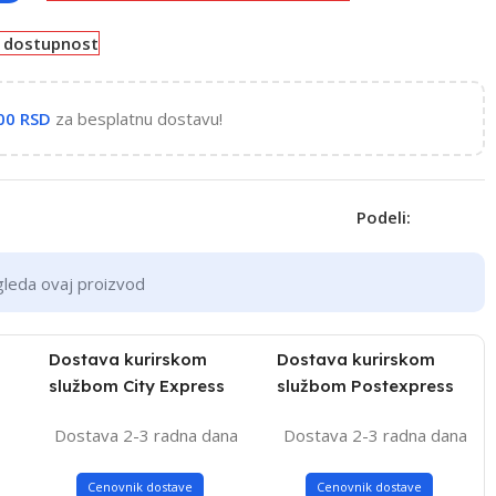
e dostupnost
,00
RSD
za besplatnu dostavu!
Podeli:
gleda ovaj proizvod
Dostava kurirskom
Dostava kurirskom
službom City Express
službom Postexpress
Dostava 2-3 radna dana
Dostava 2-3 radna dana
Cenovnik dostave
Cenovnik dostave